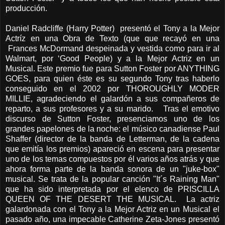
producción.
Daniel Radcliffe (Harry Potter) presentó el Tony a la Mejor
Actríz en una Obra de Texto (que que recayó en una
Frances McDormand despeinada y vestida como para ir al
Walmart, por ‘Good People) y a la Mejor Actriz en un
Musical. Este premio fue para Sutton Foster por ANYTHING
GOES, para quien éste es su segundo Tony tras haberlo
conseguido en el 2002 por THOROUGHLY MODER
MILLIE, agradeciendo el galardón a sus compañeros de
reparto, a sus profesores y a su marido. Tras el emotivo
discurso de Sutton Foster, presenciamos uno de los
grandes papelones de la noche: el músico canadiense Paul
Shaffer (director de la banda de Letterman, de la cadena
que emitía los premios) apareció en escena para presentar
uno de los temas compuestos por él varios años atrás y que
ahora forma parte de la banda sonora de un "juke-box"
musical. Se trata de la popular canción "It´s Raining Man"
que ha sido interpretada por el elenco de PRISCILLA
QUEEN OF THE DESERT THE MUSICAL. La actriz
galardonada con el Tony a la Mejor Actriz en un Musical el
pasado año, una impecable Catherine Zeta-Jones presentó