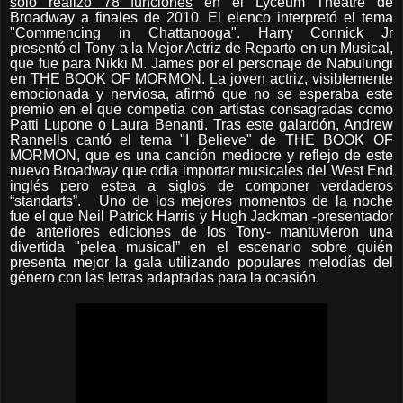
sólo realizó 78 funciones
en el Lyceum Theatre de
Broadway a finales de 2010. El elenco interpretó el tema
"Commencing in Chattanooga". Harry Connick Jr
presentó el Tony a la Mejor Actriz de Reparto en un Musical,
que fue para Nikki M. James por el personaje de Nabulungi
en THE BOOK OF MORMON. La joven actriz, visiblemente
emocionada y nerviosa, afirmó que no se esperaba este
premio en el que competía con artistas consagradas como
Patti Lupone o Laura Benanti. Tras este galardón, Andrew
Rannells cantó el tema "I Believe" de THE BOOK OF
MORMON, que es una canción mediocre y reflejo de este
nuevo Broadway que odia importar musicales del West End
inglés pero estea a siglos de componer verdaderos
“standarts”. Uno de los mejores momentos de la noche
fue el que Neil Patrick Harris y Hugh Jackman -presentador
de anteriores ediciones de los Tony- mantuvieron una
divertida "pelea musical” en el escenario sobre quién
presenta mejor la gala utilizando populares melodías del
género con las letras adaptadas para la ocasión.