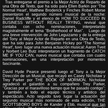
Tras entregarse el premio a la Mejor Actriz de Reparto de
una Obra de Texto, que ha sido para Ellen Barkin por ‘The
Normal Heart’, Matthew Broderick y Finches Robert Morse
presentaron el segundo número musical de la noche:
Daniel Radcliffe y el elenco de HOW TO SUCCEED IN
BUSINESS WITHOUT REALLY TRYING, revival que
contaba con ocho nominaciones, interpretando
magistralmente el tema "Brotherhood of Man". Luego de
una breve intervención de John Leguizamo y de la entrega
del Tony al Mejor Actor de Reparto en una Obra de Texto,
que ha sido para John Benjamin Hickey por ‘The Normal
Heart’, tuvo lugar una nueva actuación musical: Aaron Tveit
y Norbert Leo Butz interpretaron un fragmento de CATCH
ME IF YOU CAN, nuevo musical que contaba con cuatro
nominaciones, en una interpretación por momentos
fascinante.
David Hyde Pearce presentó luego el Tony a la Mejor
Dirección de un Musical, que recayó en Casey Nicholaw y
Trey Parker por THE BOOK OF MORMON. Nicholaw
agradeció el galardón a su compañero Trey Parker,
"Gracias por el maravilloso tiempo que he pasado contigo";
y también a todo el equipo técnico y artístico del
espectáculo. Acto seguido tuvo lugar la actuación del
segundo musical más nominado de esta edición, THE
SCOTTSBORO BOYS de Kander y Ebb, musical
que tan