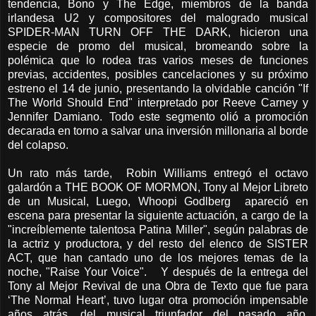
tendencia, Bono y The Edge, miembros de la banda
irlandesa U2 y compositores del malogrado musical
SPIDER-MAN TURN OFF THE DARK, hicieron una
especie de promo del musical, bromeando sobre la
polémica que lo rodea tras varios meses de funciones
previas, accidentes, posibles cancelaciones y su próximo
estreno el 14 de junio, presentando la olvidable canción "If
The World Should End" interpretado por Reeve Carney y
Jennifer Damiano. Todo este segmento olió a promoción
decarada en torno a salvar una inversión millonaria al borde
del colapso.
Un rato más tarde, Robin Williams entregó el octavo
galardón a THE BOOK OF MORMON, Tony al Mejor Libreto
de un Musical, Luego, Whoopi Godlberg apareció en
escena para presentar la siguiente actuación, a cargo de la
"increíblemente talentosa Patina Miller", según palabras de
la actriz y productora, y del resto del elenco de SISTER
ACT, que han cantado uno de los mejores temas de la
noche, "Raise Your Voice". Y después de la entrega del
Tony al Mejor Revival de una Obra de Texto que fue para
‘The Normal Heart’, tuvo lugar otra promoción impensable
años atrás, del musical triunfador del pasado año,