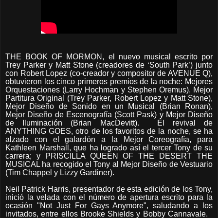
THE BOOK OF MORMON, el nuevo musical escrito por
Trey Parker y Matt Stone (creadores de ‘South Park’) junto
con Robert Lopez (co-creador y compositor de AVENUE Q),
obtuvieron los cinco primeros premios de la noche: Mejores
Orquestaciones (Larry Hochman y Stephen Oremus), Mejor
Partitura Original (Trey Parker, Robert Lopez y Matt Stone),
Mejor Diseño de Sonido en un Musical (Brian Ronan),
Mejor Diseño de Escenografía (Scott Pask) y Mejor Diseño
de Iluminación (Brian MacDevitt). El revival de
ANYTHING GOES, otro de los favoritos de la noche, se ha
alzado con el galardón a la Mejor Coreografía, para
Kathleen Marshall, que ha logrado así el tercer Tony de su
carrera; y PRISCILLA QUEEN OF THE DESERT THE
MUSICAL ha recogido el Tony al Mejor Diseño de Vestuario
(Tim Chappel y Lizzy Gardiner).
Neil Patrick Harris, presentador de esta edición de los Tony,
inició la velada con el número de apertura escrito para la
ocasión "Not Just For Gays Anymore", saludando a los
invitados, entre ellos Brooke Shields y Bobby Cannavale.