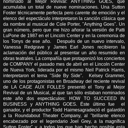
nominado al Mejor Revival: ANYTHING GOES, que
acumulaba un total de nueve nominaciones. Una Sutton
Foster técnicamente perfecta pero carente de emoción y el
elenco del espectáculo interpretaron la canción clásica que
da nombre al musical de Cole Porter, "Anything Goes". Un
gran número, pero que me hizo añorar la versión de Patti
LuPone de 1987 en el Lincoln Center y en la ceremonia de
los Tonys de ese año. Después de un nuevo intervalo,
Vanessa Redgrave y James Earl Jones recibieron la
aclamación del público al presentar un año resumido en
obras teatrales. La compañía que protagonizó los conciertos
de COMPANY el pasado mes de abril en el Lincoln Center
de Nueva York, liderada por el mismo Neil Patrick Harris,
interpretaron el tema "Side By Side". Kelsey Grammer,
uno de los protagonistas en Broadway del reciente revival
de LA CAGE AUX FOLLES presentó el Tony al Mejor
Revival de un Musical, al que tan sólo estaban nominados
este año dos espectáculos: HOW TO SUCCEED IN
BUSINESS y ANYTHING GOES. Éste último fue el
ganador, y el productor Todd Haimesagradeció el galardón
a la Roundabout Theater Company, al "brillante elenco
encabezado por el legendario Joel Grey, a la magnífica
Sutton Foster" y a todos los que han hecho posible esta