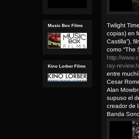
Twlight Time
Music Box Films
copias) en f
Castilla”), 
como “The S
http://www.
ray-review.h
Kino Lorber Films
entre muchí
Cesar Rome
Alan Mowbra
supuso el d
creador de 
Banda Sonor