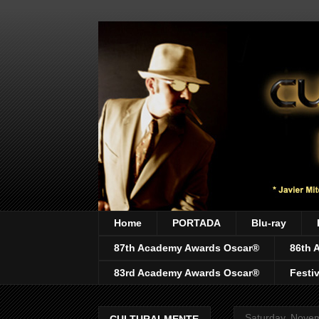
Home
PORTADA
Blu-ray
87th Academy Awards Oscar®
86th 
83rd Academy Awards Oscar®
Festi
Saturday, Nove
CULTURALMENTE