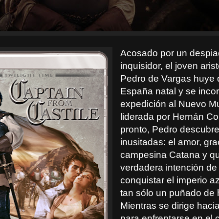
Acosado por un despi
inquisidor, el joven aris
Pedro de Vargas huye 
España natal y se inco
expedición al Nuevo 
liderada por Hernán Co
pronto, Pedro descubr
inusitadas: el amor, gra
campesina Catana y qu
verdadera intención de
conquistar el imperio a
tan sólo un puñado de
Mientras se dirige haci
para enfrentarse en el