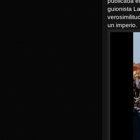
publicada el
guionista La
verosimilit
un imperio.