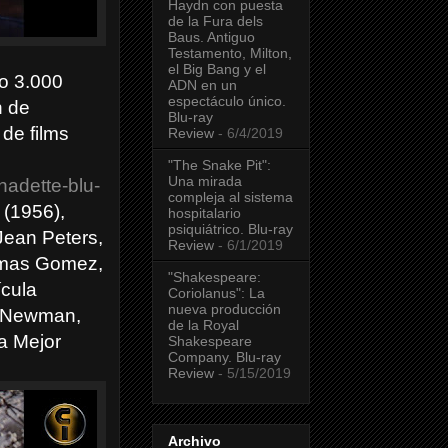
Haydn con puesta
de la Fura dels
Baus. Antiguo
Testamento, Milton,
el Big Bang y el
lo 3.000
ADN en un
espectáculo único.
n de
Blu-ray
 de films
Review
- 6/4/2019
"The Snake Pit":
Una mirada
nadette-blu-
compleja al sistema
 (1956),
hospitalario
psiquiátrico. Blu-ray
Jean Peters,
Review
- 6/1/2019
omas Gomez,
"Shakespeare:
ícula
Coriolanus": La
nueva producción
ed Newman,
de la Royal
a Mejor
Shakespeare
Company. Blu-ray
Review
- 5/15/2019
Archivo