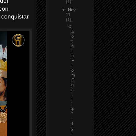
 del
(1)
 con
▼
Nov
11
 conquistar
(1)
"C
a
p
t
a
i
n
F
r
o
m
C
a
s
t
i
l
e
"
:
T
y
r