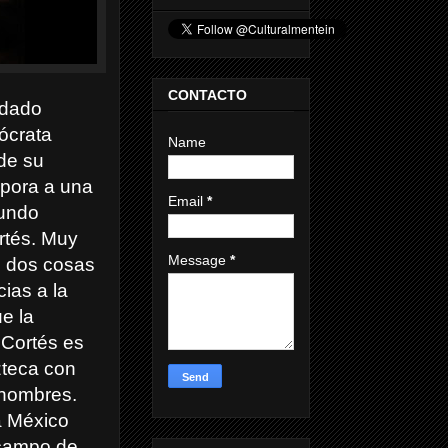
CONTACTO
adado
tócrata
Name
de su
rpora a una
Email
*
Mundo
rtés. Muy
Message
*
e dos cosas
cias a la
e la
 Cortés es
zteca con
 hombres.
a México
 campo de