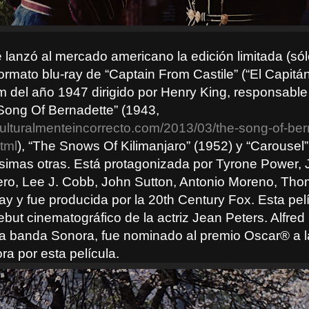
 lanzó al mercado americano la edición limitada (só
ormato blu-ray de “Captain From Castile” (“El Capitá
film del año 1947 dirigido por Henry King, responsable
ong Of Bernadette” (1943,
culturalmenteincorrecto.com/2013/03/the-song-of-ber
tml
), “The Snows Of Kilimanjaro” (1952) y “Carousel”
simas otras. Está protagonizada por Tyrone Power, 
ro, Lee J. Cobb, John Sutton, Antonio Moreno, Th
y y fue producida por la 20th Century Fox. Esta pel
ebut cinematográfico de la actriz Jean Peters. Alfr
la banda Sonora, fue nominado al premio Oscar® a l
a por esta película.