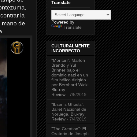
Translate
Montezuma,
contrar la
Powered by
a mano de
Translate
a.
CULTURALMENTE
INCORRECTO
"Morituri": Marlon
Brando y Yul
Brinner bajo el
dominio nazi en un
film bélico dirigido
por Bernhard Wicki.
Blu-ray
Review
- 7/5/2019
"Ibsen's Ghosts".
Ballet Nacional de
Noruega. Blu-ray
Review
- 7/4/2019
"The Creation": El
Oratorio de Joseph