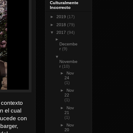
Culturalmente
Incorrecto
►
2019
(17)
►
2018
(79)
▼
2017
(94)
►
Decembe
r
(9)
▼
Novembe
r
(10)
►
Nov
24
(1)
►
Nov
22
(1)
l contexto
►
Nov
n el cual
21
(1)
 sucede con
►
Nov
barger,
20