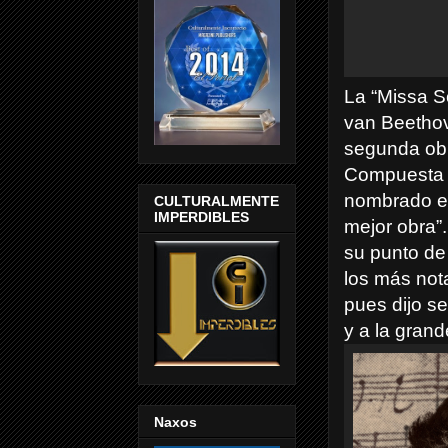
La “Missa S
van Beethov
segunda obr
Compuesta p
nombrado en
CULTURALMENTE
IMPERDIBLES
mejor obra”
su punto de
los más nota
pues dijo se
y a la gran
Naxos