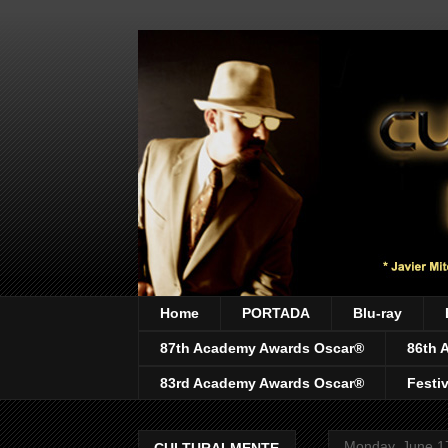
Home
PORTADA
Blu-ray
87th Academy Awards Oscar®
86th 
83rd Academy Awards Oscar®
Festi
Monday, June 1
CULTURALMENTE