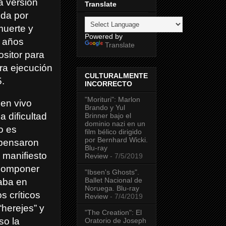
a versión
Translate
ida por
muerte y
Powered by
8 años
Translate
sitor para
ra ejecución
CULTURALMENTE
5.
INCORRECTO
"Morituri": Marlon
 en vivo
Brando y Yul
 dificultad
Brinner bajo el
dominio nazi en un
o es
film bélico dirigido
por Bernhard Wicki.
 pensaron
Blu-ray
 manifiesto
Review
- 7/5/2019
componer
"Ibsen's Ghosts".
Ballet Nacional de
zaba en
Noruega. Blu-ray
s críticos
Review
- 7/4/2019
“herejes” y
"The Creation": El
so la
Oratorio de Joseph