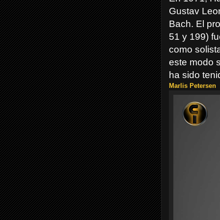
Gustav Leon
Bach. El pro
51 y 199) fu
como solist
este modo se
ha sido ten
Marlis Petersen