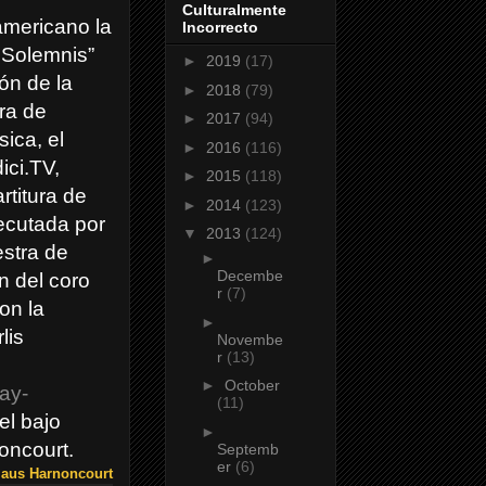
Culturalmente
mericano la
Incorrecto
a Solemnis”
►
2019
(17)
ón de la
►
2018
(79)
ra de
►
2017
(94)
ica, el
►
2016
(116)
ici.TV,
►
2015
(118)
rtitura de
►
2014
(123)
ecutada por
▼
2013
(124)
stra de
►
Decembe
n del coro
r
(7)
on la
►
lis
Novembe
r
(13)
►
October
ray-
(11)
el bajo
►
oncourt.
Septemb
er
(6)
laus Harnoncourt