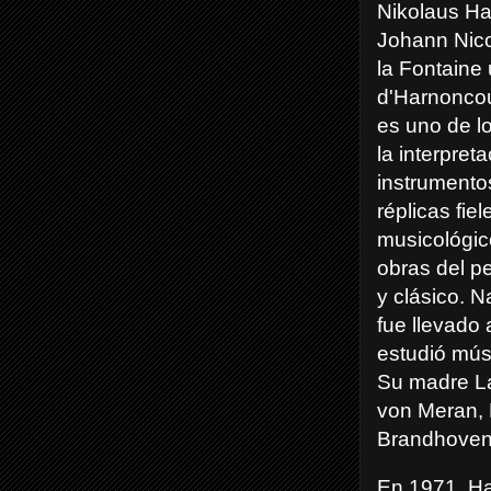
Nikolaus Ha
Johann Nico
la Fontaine
d'Harnoncou
es uno de l
la interpret
instrumentos
réplicas fiel
musicológic
obras del p
y clásico. N
fue llevado 
estudió mús
Su madre La
von Meran, 
Brandhoven, 
En 1971, Ha