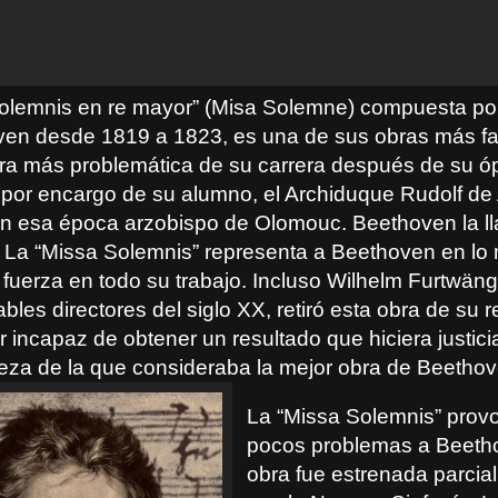
olemnis en re mayor” (Misa Solemne) compuesta po
en desde 1819 a 1823, es una de sus obras más f
a más problemática de su carrera después de su óp
or encargo de su alumno, el Archiduque Rudolf de 
 esa época arzobispo de Olomouc. Beethoven la l
. La “Missa Solemnis” representa a Beethoven en lo 
 fuerza en todo su trabajo. Incluso Wilhelm Furtwäng
bles directores del siglo XX, retiró esta obra de su r
r incapaz de obtener un resultado que hiciera justic
deza de la que consideraba la mejor obra de Beethov
La “Missa Solemnis” prov
pocos problemas a Beeth
obra fue estrenada parcia