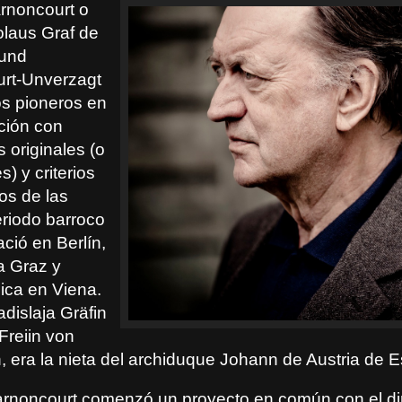
rnoncourt o
laus Graf de
 und
rt-Unverzagt
os pioneros en
ación con
 originales (o
es) y criterios
os de las
eriodo barroco
ació en Berlín,
a Graz y
ica en Viena.
dislaja Gräfin
Freiin von
era la nieta del archiduque Johann de Austria de Est
rnoncourt comenzó un proyecto en común con el di