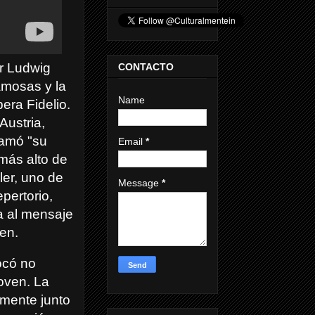
r Ludwig
CONTACTO
amosas y la
Name
era Fidelio.
Austria,
lamó "su
Email
*
más alto de
ler, uno de
Message
*
epertorio,
ia al mensaje
en.
ocó no
oven. La
lmente junto