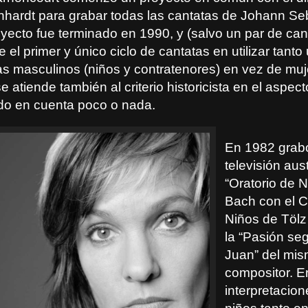
hardt para grabar todas las cantatas de Johann Se
yecto fue terminado en 1990, y (salvo un par de cant
e el primer y único ciclo de cantatas en utilizar tanto
as masculinos (niños y contratenores) en vez de muj
 atiende también al criterio historicista en el aspec
ido en cuenta poco o nada.
En 1982 grabó
televisión aust
“Oratorio de 
Bach con el C
Niños de Tölz
la “Pasión se
Juan” del mi
compositor. 
interpretacio