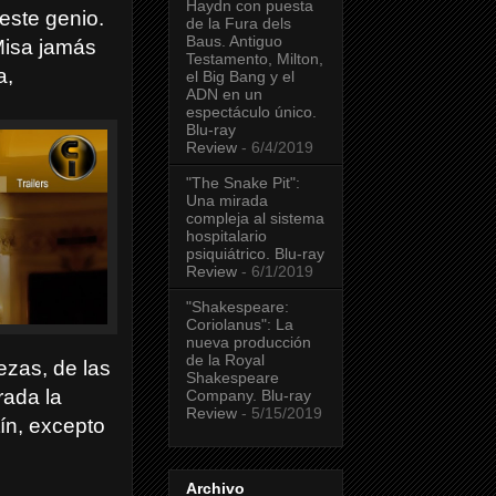
Haydn con puesta
este genio.
de la Fura dels
Baus. Antiguo
Misa jamás
Testamento, Milton,
a,
el Big Bang y el
ADN en un
espectáculo único.
Blu-ray
Review
- 6/4/2019
"The Snake Pit":
Una mirada
compleja al sistema
hospitalario
psiquiátrico. Blu-ray
Review
- 6/1/2019
"Shakespeare:
Coriolanus": La
nueva producción
de la Royal
ezas, de las
Shakespeare
rada la
Company. Blu-ray
Review
- 5/15/2019
tín, excepto
Archivo