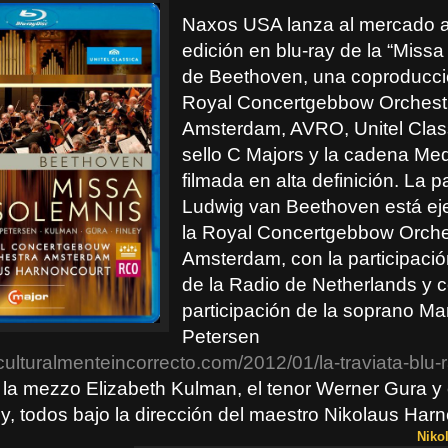
Naxos USA lanza al mercado a
edición en blu-ray de la “Miss
de Beethoven, una coproducci
Royal Concertgebbow Orchest
Amsterdam, AVRO, Unitel Class
sello C Majors y la cadena Med
filmada en alta definición. La pa
Ludwig van Beethoven está ej
la Royal Concertgebbow Orche
Amsterdam, con la participació
de la Radio de Netherlands y c
participación de la soprano Mar
Petersen
culturalmenteincorrecto.com/2012/01/la-traviata-blu-
, la mezzo Elizabeth Kulman, el tenor Werner Gura y 
y, todos bajo la dirección del maestro Nikolaus Harn
Niko