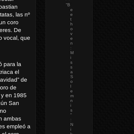
"B
bastian
e
atas, las nº
e
t
 un coro
h
o
eres. De
v
to vocal, que
e
n
:
M
i
s
 para la
s
riaca el
a
S
Navidad” de
o
l
oro de
e
 y en 1985
m
n
gún San
i
s
smo
"
En ambas
:
N
nes empleó a
i
k