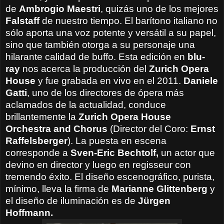
de
Ambrogio
Maestri
, quizás
uno de los mejores
Falstaff
de nuestro tiempo.
El barítono
italiano
no
sólo
aporta una voz
potente y versátil
a su papel
,
sino que también
otorga a
su personaje
una
hilarante
calidad de
buffo
. Esta edición en
blu-
ray
nos acerca la producción del
Zurich Opera
House
y fue grabada en vivo en el 2011.
Daniele
Gatti
,
uno de los directores
de ópera más
aclamados
de la actualidad
, conduce
brillantemente la
Zurich Opera House
Orchestra and Chorus
(Director del Coro:
Ernst
Raffelsberger
). La puesta en escena
corresponde a
Sven-Eric Bechtolf,
un actor que
devino en director y luego en regisseur con
tremendo éxito. El diseño escenográfico, purista,
mínimo, lleva la firma de
Marianne Glittenberg
y
el diseño de iluminación es de
Jürgen
Hoffmann.