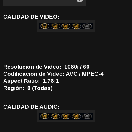
CALIDAD DE VIDEO
:
Resolución de Video
:
1080i / 60
Codificación de Video
: AVC / MPEG-4
Aspect Ratio
:
1.78:1
Región
:
0 (Todas)
CALIDAD DE AUDIO
: