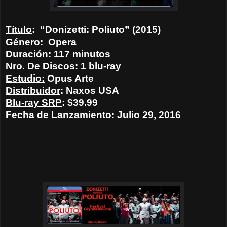
Título
:
“Donizetti: Poliuto” (2015)
Género
:
Opera
Duración
: 117 minutos
Nro. De Discos
: 1 blu-ray
Estudio:
Opus Arte
Distribuidor
: Naxos USA
Blu-ray SRP
: $39.99
Fecha de Lanzamiento
: Julio 29, 2016