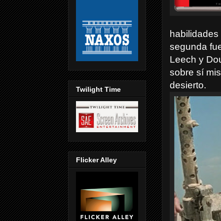
habilidades
segunda fu
Leech y Dou
sobre sí mis
desierto.
Twilight Time
Flicker Alley