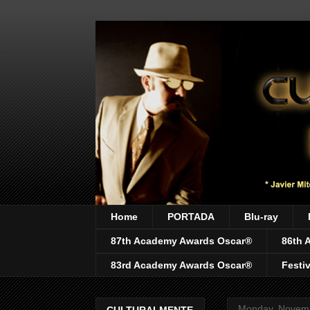
Home
PORTADA
Blu-ray
87th Academy Awards Oscar®
86th 
83rd Academy Awards Oscar®
Festi
Monday, Novemb
CULTURALMENTE