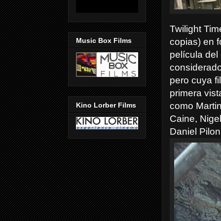
Twilight Tim
copias) en f
Music Box Films
película de
considerado
pero cuya f
primera vist
como Martin
Kino Lorber Films
Caine, Nige
Daniel Pilon