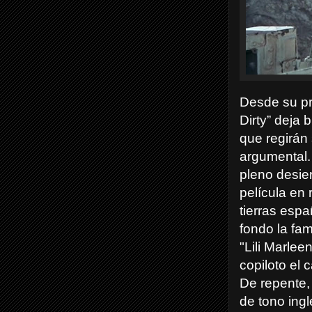
Desde su pr
Dirty” deja 
que regirán 
argumental.
pleno desier
película en 
tierras esp
fondo la fa
"Lili Marlee
copiloto el
De repente,
de tono ingl