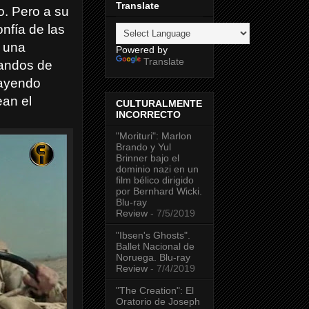
Translate
o. Pero a su
nfía de las
o una
Powered by
Translate
andos de
rayendo
ean el
CULTURALMENTE
INCORRECTO
"Morituri": Marlon
Brando y Yul
Brinner bajo el
dominio nazi en un
film bélico dirigido
por Bernhard Wicki.
Blu-ray
Review
- 7/5/2019
"Ibsen's Ghosts".
Ballet Nacional de
Noruega. Blu-ray
Review
- 7/4/2019
"The Creation": El
Oratorio de Joseph