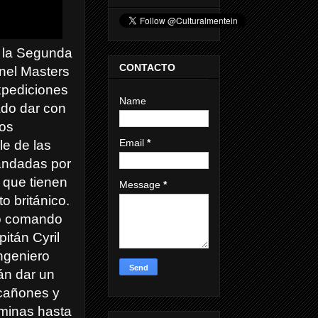
e la Segunda
CONTACTO
nel Masters
xpediciones
Name
ado dar con
los
Email
*
le de las
andadas por
 que tienen
Message
*
to británico.
po comando
pitán Cyril
ngeniero
án dar un
 cañones y
 minas hasta