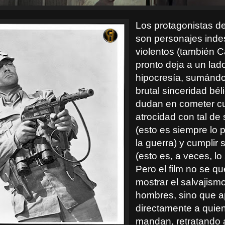
Los protagonistas de
son personajes inde
violentos (también C
pronto deja a un lad
hipocresía, sumándo
brutal sinceridad bél
dudan en cometer cu
atrocidad con tal de 
(esto es siempre lo p
la guerra) y cumplir 
(esto es, a veces, l
Pero el film no se q
mostrar el salvajism
hombres, sino que 
directamente a quie
mandan, retratando 