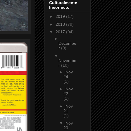
Culturalmente
Incorrecto
►
2019
(17)
►
2018
(79)
▼
2017
(94)
►
Decembe
r
(9)
▼
Novembe
r
(10)
►
Nov
24
(1)
►
Nov
22
(1)
►
Nov
21
(1)
▼
Nov
20