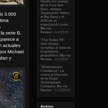
Haydn con puesta
de la Fura dels
Baus. Antiguo
Testamento, Milton,
lo 3.000
el Big Bang y el
ltima
ADN en un
espectáculo único.
s
Blu-ray
Review
- 6/4/2019
a serie B,
 parece a
"The Snake Pit":
Una mirada
n actuales
compleja al sistema
 por Michael
hospitalario
psiquiátrico. Blu-ray
rdan y
Review
- 6/1/2019
"Shakespeare:
Coriolanus": La
nueva producción
de la Royal
Shakespeare
Company. Blu-ray
Review
- 5/15/2019
Archivo