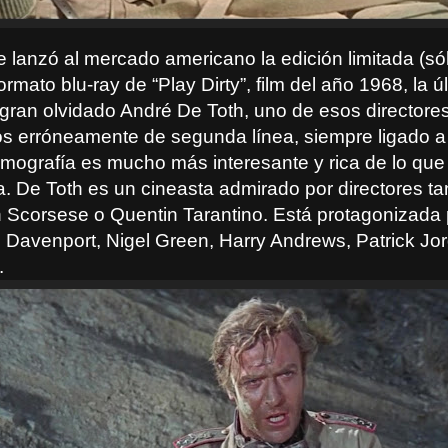
e lanzó al mercado americano la edición limitada (só
ormato blu-ray de “Play Dirty”, film del año 1968, la ú
l gran olvidado André De Toth, uno de esos directore
s erróneamente de segunda línea, siempre ligado a l
ilmografía es mucho más interesante y rica de lo que
a. De Toth es un cineasta admirado por directores ta
 Scorsese o Quentin Tarantino
. Está protagonizada
l Davenport, Nigel Green, Harry Andrews, Patrick Jo
.