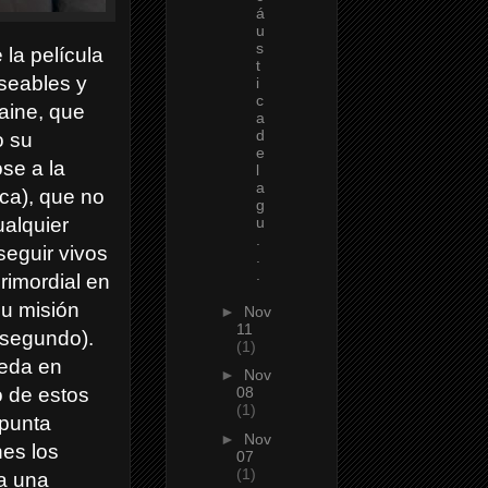
á
u
s
 la película
t
seables y
i
c
aine, que
a
d
o su
e
se a la
l
a
ica), que no
g
alquier
u
.
seguir vivos
.
.
rimordial en
su misión
►
Nov
11
o segundo).
(1)
ueda en
►
Nov
o de estos
08
(1)
apunta
►
Nov
nes los
07
(1)
a una