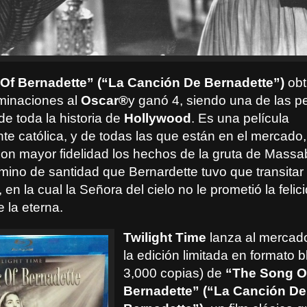
Of Bernadette” (“La Canción De Bernadette”)
ob
minaciones al
Oscar
®
y ganó 4, siendo una de las p
e toda la historia de
Hollywood
. Es una película
te católica, y de todas las que están en el mercado,
con mayor fidelidad los hechos de la gruta de Massabi
mino de santidad que Bernardette tuvo que transitar 
, en la cual la Señora del cielo no le prometió la felic
e la eterna.
Twilight Time
lanza al mercad
la edición limitada en formato b
3,000 copias) de
“The Song O
Bernadette” (“La Canción De