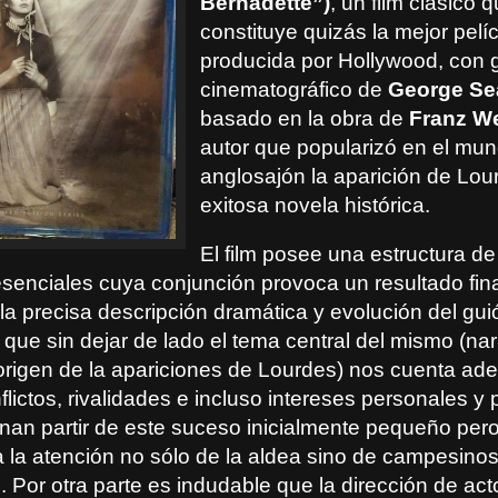
Bernadette”)
, un film clásico 
constituye quizás la mejor pelíc
producida por Hollywood, con 
cinematográfico de
George Se
basado en la obra de
Franz We
autor que popularizó en el mu
anglosajón la aparición de Lou
exitosa novela histórica.
El film posee una estructura de
senciales cuya conjunción provoca un resultado final
la precisa descripción dramática y evolución del gui
, que sin dejar de lado el tema central del mismo (nar
l origen de la apariciones de Lourdes) nos cuenta a
flictos, rivalidades e incluso intereses personales y 
onan partir de este suceso inicialmente pequeño pe
a la atención no sólo de la aldea sino de campesinos
 Por otra parte es indudable que la dirección de act