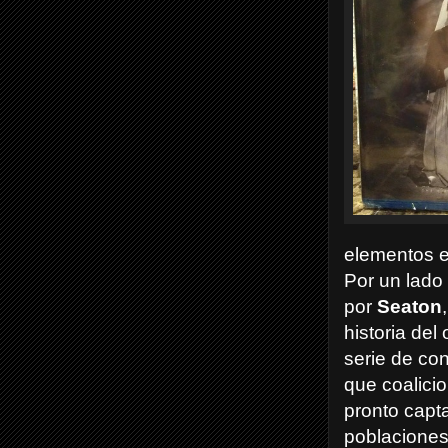
elementos e
Por un lado 
por
Seaton
historia de
serie de con
que coalici
pronto capt
poblaciones.