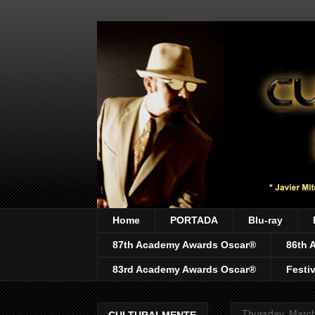
Home
PORTADA
Blu-ray
87th Academy Awards Oscar®
86th 
83rd Academy Awards Oscar®
Festi
Thursday, Marc
CULTURALMENTE