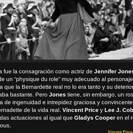
la fue la consagración como actriz de
Jennifer Jone
e un “physique du role” muy adecuado al personaj
a que la Bernardette real no lo era tanto y su deteri
aba bastante. Pero
Jones
tiene, sin embargo, un ros
a de ingenuidad e intrepidez graciosa y convincente
rnadette de la vida real.
Vincent Price
y
Lee J. Co
idas actuaciones al igual que
Gladys Cooper
en el r
ous.
Vincent Price