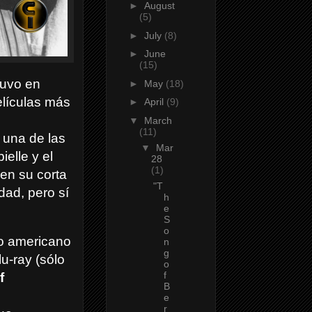
►
August
(5)
►
July
(8)
►
June
(15)
tuvo en
►
May
(18)
elículas más
►
April
(9)
▼
March
(11)
 una de las
▼
Mar
elle y el
28
(1)
en su corta
"T
idad, pero sí
h
e
S
o
o americano
n
g
lu-ray (sólo
o
f
f
B
e
r