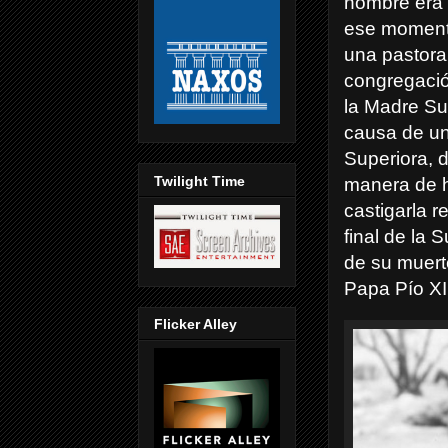
nombre era 
ese momento
una pastora 
congregació
la Madre Su
causa de un
Superiora, 
Twilight Time
manera de h
castigarla r
final de la
de su muert
Papa Pío XI,
Flicker Alley