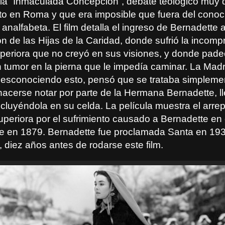
la “Inmaculada Concepción”, debate teológico muy d
 en Roma y que era imposible que fuera del conoc
analfabeta. El film detalla el ingreso de Bernadette a
n de las Hijas de la Caridad, donde sufrió la incomp
periora que no creyó en sus visiones, y donde pad
 tumor en la pierna que le impedía caminar. La Mad
desconociendo esto, pensó que se trataba simpleme
acerse notar por parte de la Hermana Bernadette, l
ecluyéndola en su celda. La película muestra el arre
 Superiora por el sufrimiento causado a Bernadette e
e en 1879. Bernadette fue proclamada Santa en 193
 diez años antes de rodarse este film.