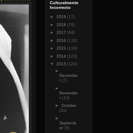
Culturalmente
Incorrecto
►
2019
(17)
►
2018
(79)
►
2017
(94)
►
2016
(116)
►
2015
(118)
►
2014
(123)
▼
2013
(124)
►
Decembe
r
(7)
►
Novembe
r
(13)
►
October
(11)
►
Septemb
er
(6)