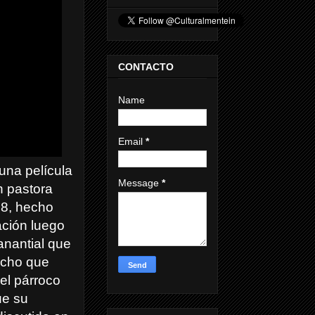
CONTACTO
Name
Email
*
una película
Message
*
en pastora
58, hecho
ación luego
anantial que
echo que
el párroco
ue su