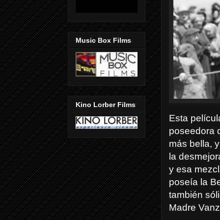
Music Box Films
Kino Lorber Films
Esta pelícu
poseedora d
más bella, y
la desmejor
y esa mezcl
poseía la Be
también sól
Madre Vanz