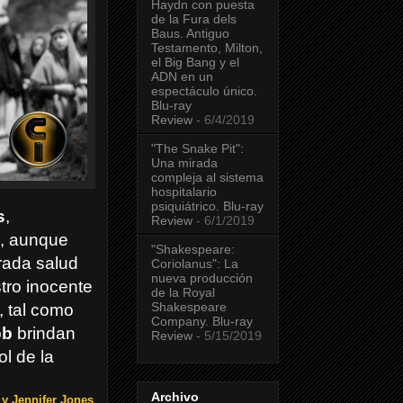
Haydn con puesta
de la Fura dels
Baus. Antiguo
Testamento, Milton,
el Big Bang y el
ADN en un
espectáculo único.
Blu-ray
Review
- 6/4/2019
"The Snake Pit":
Una mirada
compleja al sistema
hospitalario
psiquiátrico. Blu-ray
s
,
Review
- 6/1/2019
e, aunque
"Shakespeare:
orada salud
Coriolanus": La
nueva producción
tro inocente
de la Royal
Shakespeare
, tal como
Company. Blu-ray
bb
brindan
Review
- 5/15/2019
ol de la
Archivo
 y Jennifer Jones