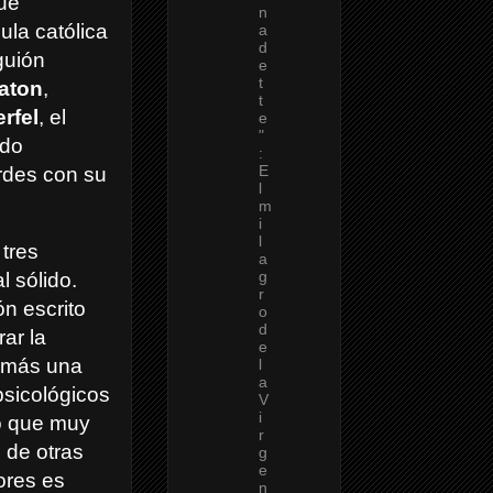
que
n
ula católica
a
d
guión
e
t
aton
,
t
rfel
, el
e
"
ndo
:
E
rdes con su
l
m
i
l
 tres
a
g
 sólido.
r
ón escrito
o
d
rar la
e
demás una
l
a
psicológicos
V
i
ro que muy
r
 de otras
g
e
ores es
n