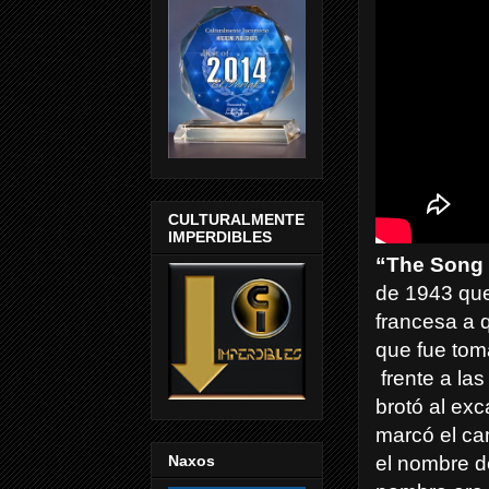
CULTURALMENTE
IMPERDIBLES
“The Song 
de 1943 que
francesa a 
que fue tom
frente a la
brotó al ex
marcó el ca
Naxos
el nombre d