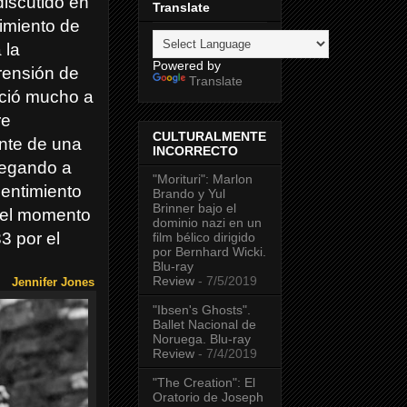
iscutido en
Translate
imiento de
 la
Powered by
rensión de
Translate
eció mucho a
re
CULTURALMENTE
nte de una
INCORRECTO
legando a
"Morituri": Marlon
pentimiento
Brando y Yul
Brinner bajo el
n el momento
dominio nazi en un
3 por el
film bélico dirigido
por Bernhard Wicki.
Blu-ray
Review
- 7/5/2019
Jennifer Jones
"Ibsen's Ghosts".
Ballet Nacional de
Noruega. Blu-ray
Review
- 7/4/2019
"The Creation": El
Oratorio de Joseph