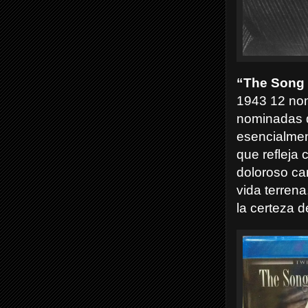
“The Song 
1943 12 no
nominadas d
esencialmen
que refleja 
doloroso ca
vida terrena
la certeza d