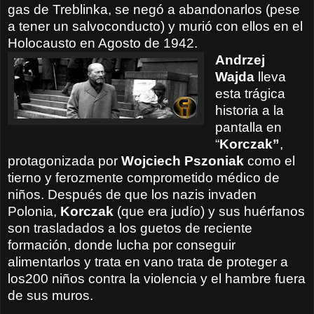
gas de
Treblinka,
se negó a
abandonarlos (pese
a tener un salvoconducto)
y
murió
con ellos
en el
Holocausto en Agosto de 1942.
Andrzej
Wajda
lleva
esta
trágica
historia
a la
pantalla en
“
Korczak”
,
protagonizada por
Wojciech
Pszoniak
como el
tierno
y ferozmente
comprometido médico de
niños
.
Después de
que los nazis
invaden
Polonia
,
Korczak
(que era judío)
y
sus huérfanos
son trasladados a
los guetos
de reciente
formación
, donde
lucha por conseguir
alimentarlos
y trata
en vano
trata de
proteger a
los200
niños contra
la
violencia
y el hambre
fuera
de sus
muros.