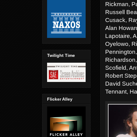
Rickman, Pa
Russell Bea
Cusack, Ray
Alan Howar
Lapotaire, 
Oyelowo, Ri
Pennington,
Twilight Time
Richardson,
Scofield, A
Robert Step
David Suche
Tennant, Har
Flicker Alley