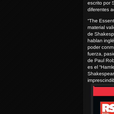
escrito por
diferentes a
“The Essent
material va
de Shakespea
hablan inglé
poder conm
fuerza, pas
de Paul Rob
es el “Haml
Shakespeare
imprescindi