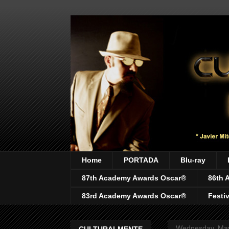
Home
PORTADA
Blu-ray
87th Academy Awards Oscar®
86th 
83rd Academy Awards Oscar®
Festi
Wednesday, May
CULTURALMENTE