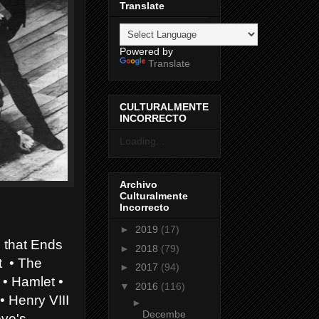
Translate
Powered by
Translate
CULTURALMENTE
INCORRECTO
Loading...
Archivo
Culturalmente
Incorrecto
►
2019
(17)
l that Ends
►
2018
(79)
t
• The
►
2017
(94)
 • Hamlet •
▼
2016
(116)
• Henry VIII
►
Decembe
ove's