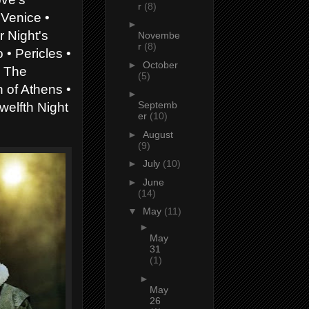
r
(8)
 Venice •
►
 Night's
Novembe
r
(8)
• Pericles •
►
October
• The
(5)
 of Athens •
►
Septemb
welfth Night
er
(10)
►
August
(9)
►
July
(10)
►
June
(14)
▼
May
(11)
►
May
31
(1)
►
May
26