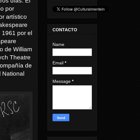
os días. El
do por
r artístico
hakespeare
CONTACTO
 1961 por el
speare
Name
o de William
ych Theatre
Email
*
 compañía de
l National
Message
*