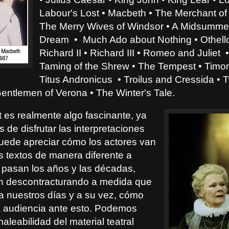
Labour's Lost • Macbeth • The Merchant of
The Merry Wives of Windsor • A Midsummer
Dream
•
Much Ado about Nothing • Othello 
Richard II • Richard III • Romeo and Juliet
Taming of the Shrew • The Tempest • Timon
Titus Andronicus
• Troilus and Cressida • T
entlemen of Verona • The Winter's Tale.
t es realmente algo fascinante, ya
de disfrutar las interpretaciones
puede apreciar cómo los actores van
s textos de manera diferente a
pasan los años y las décadas,
n descontracturando a medida que
a nuestros días y a su vez, cómo
a audiencia ante esto. Podemos
maleabilidad del material teatral