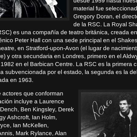
desde 1959 hasta nuestr
material fue selecciona
Gregory Doran, el directo
de la RSC. La Royal S
C) es una compañía de teatro británica, creada en
cénico Peter Hall con una sede principal en el Shake
eatre, en Stratford-upon-Avon (el lugar de nacimient
) y otra secundaria en Londres, primero en el Aldw
de 1982 en el Barbican Centre. La RSC es la primera
sa subvencionada por el estado, la segunda es la de
ada en 1963.
e actores que conforman
ación incluye a Laurence
i Dench, Ben Kingsley, Derek
gy Ashcroft, Ian Holm,
yce, Ian McKellen,
nnis, Mark Rylance, Alan