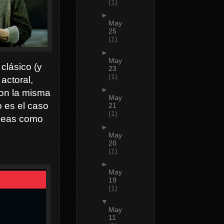
(1)
►
May
25
(1)
►
May
clásico (y
23
(1)
actoral,
►
on la misma
May
 es el caso
21
(1)
áneas como
►
May
20
(1)
►
May
19
(1)
▼
May
11