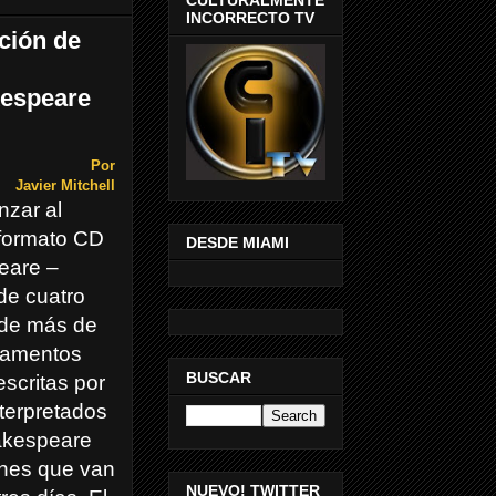
INCORRECTO TV
ción de
kespeare
Por
Javier Mitchell
zar al
formato CD
DESDE MIAMI
eare –
 de cuatro
 de más de
lamentos
BUSCAR
scritas por
terpretados
hakespeare
nes que van
NUEVO! TWITTER