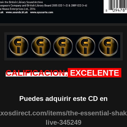
CALIFICACION:
EXCELENTE
Puedes adquirir este CD en
axosdirect.com/items/the-essential-sha
live-345249