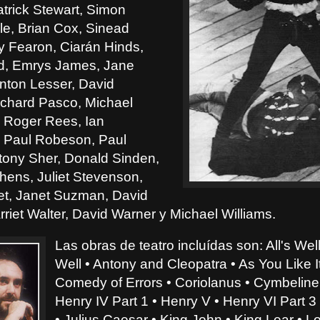
trick Stewart, Simon
le, Brian Cox, Sinead
 Fearon, Ciarán Hinds,
d, Emrys James, Jane
Anton Lesser, David
chard Pasco, Michael
 Roger Rees, Ian
 Paul Robeson, Paul
ntony Sher, Donald Sinden,
hens, Juliet Stevenson,
t, Janet Suzman, David
riet Walter, David Warner y Michael Williams.
Las obras de teatro incluídas son: All's Wel
Well • Antony and Cleopatra • As You Like I
Comedy of Errors • Coriolanus • Cymbeline
Henry IV Part 1 • Henry V • Henry VI Part 3 
• Julius Caesar • King John • King Lear • L