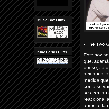
Music Box Films
• The Two G
Kino Lorber Films
Este box se
que, además 
per se, se 
actuando lo
medida que 
como se va
se acercan 
reacciona l
apreciar la 