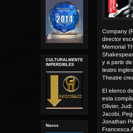
Company (RS
director es
Memorial Th
Shakespeare
CULTURALMENTE
y a partir 
IMPERDIBLES
teatro ingle
Theatre cre
El elenco d
esta compil
Olivier, Jud
Jacobi, Peg
Jonathan Pr
Naxos
Francesca A