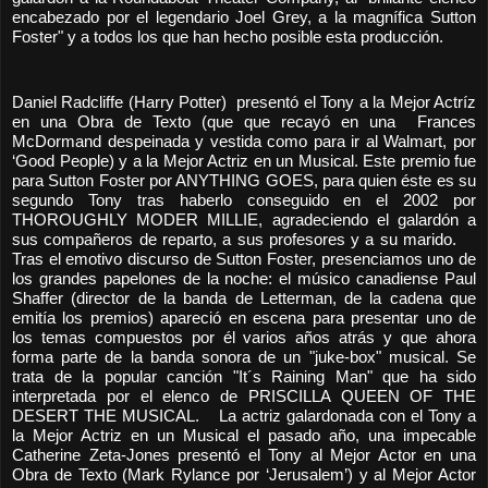
encabezado por el legendario Joel Grey, a la magnífica Sutton
Foster" y a todos los que han hecho posible esta producción.
Daniel Radcliffe (Harry Potter) presentó el Tony a la Mejor Actríz
en una Obra de Texto (que que recayó en una Frances
McDormand despeinada y vestida como para ir al Walmart, por
‘Good People) y a la Mejor Actriz en un Musical. Este premio fue
para Sutton Foster por ANYTHING GOES, para quien éste es su
segundo Tony tras haberlo conseguido en el 2002 por
THOROUGHLY MODER MILLIE, agradeciendo el galardón a
sus compañeros de reparto, a sus profesores y a su marido.
Tras el emotivo discurso de Sutton Foster, presenciamos uno de
los grandes papelones de la noche: el músico canadiense Paul
Shaffer (director de la banda de Letterman, de la cadena que
emitía los premios) apareció en escena para presentar uno de
los temas compuestos por él varios años atrás y que ahora
forma parte de la banda sonora de un "juke-box" musical. Se
trata de la popular canción "It´s Raining Man" que ha sido
interpretada por el elenco de PRISCILLA QUEEN OF THE
DESERT THE MUSICAL. La actriz galardonada con el Tony a
la Mejor Actriz en un Musical el pasado año, una impecable
Catherine Zeta-Jones presentó el Tony al Mejor Actor en una
Obra de Texto (Mark Rylance por ‘Jerusalem’) y al Mejor Actor