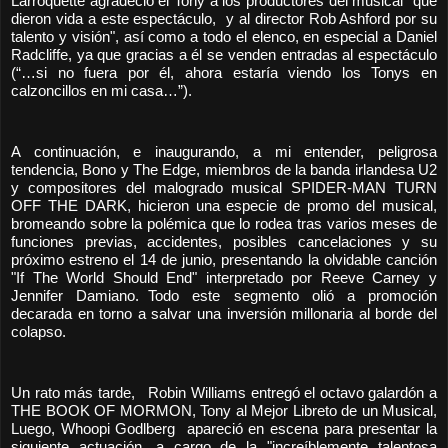
Larroquette agradeció el Tony a los productores del musical "que
dieron vida a este espectáculo, y al director Rob Ashford por su
talento y visión", así como a todo el elenco, en especial a Daniel
Radcliffe, ya que gracias a él se venden entradas al espectáculo
(“…si no fuera por él, ahora estaría viendo los Tonys en
calzoncillos en mi casa…”).
A continuación, e inaugurando, a mi entender, peligrosa
tendencia, Bono y The Edge, miembros de la banda irlandesa U2
y compositores del malogrado musical SPIDER-MAN TURN
OFF THE DARK, hicieron una especie de promo del musical,
bromeando sobre la polémica que lo rodea tras varios meses de
funciones previas, accidentes, posibles cancelaciones y su
próximo estreno el 14 de junio, presentando la olvidable canción
"If The World Should End" interpretado por Reeve Carney y
Jennifer Damiano. Todo este segmento olió a promoción
decarada en torno a salvar una inversión millonaria al borde del
colapso.
Un rato más tarde, Robin Williams entregó el octavo galardón a
THE BOOK OF MORMON, Tony al Mejor Libreto de un Musical,
Luego, Whoopi Godlberg apareció en escena para presentar la
siguiente actuación, a cargo de la "increíblemente talentosa