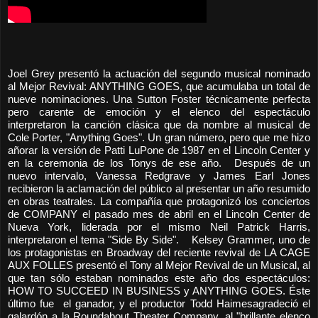
Joel Grey presentó la actuación del segundo musical nominado
al Mejor Revival: ANYTHING GOES, que acumulaba un total de
nueve nominaciones. Una Sutton Foster técnicamente perfecta
pero carente de emoción y el elenco del espectáculo
interpretaron la canción clásica que da nombre al musical de
Cole Porter, "Anything Goes". Un gran número, pero que me hizo
añorar la versión de Patti LuPone de 1987 en el Lincoln Center y
en la ceremonia de los Tonys de ese año. Después de un
nuevo intervalo, Vanessa Redgrave y James Earl Jones
recibieron la aclamación del público al presentar un año resumido
en obras teatrales. La compañía que protagonizó los conciertos
de COMPANY el pasado mes de abril en el Lincoln Center de
Nueva York, liderada por el mismo Neil Patrick Harris,
interpretaron el tema "Side By Side". Kelsey Grammer, uno de
los protagonistas en Broadway del reciente revival de LA CAGE
AUX FOLLES presentó el Tony al Mejor Revival de un Musical, al
que tan sólo estaban nominados este año dos espectáculos:
HOW TO SUCCEED IN BUSINESS y ANYTHING GOES. Éste
último fue el ganador, y el productor Todd Haimesagradeció el
galardón a la Roundabout Theater Company, al "brillante elenco