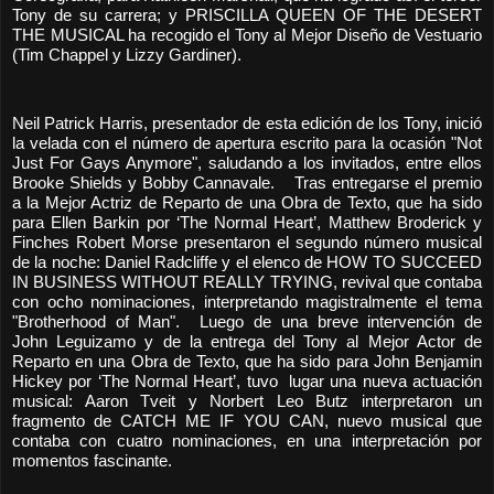
Tony de su carrera; y PRISCILLA QUEEN OF THE DESERT
THE MUSICAL ha recogido el Tony al Mejor Diseño de Vestuario
(Tim Chappel y Lizzy Gardiner).
Neil Patrick Harris, presentador de esta edición de los Tony, inició
la velada con el número de apertura escrito para la ocasión "Not
Just For Gays Anymore", saludando a los invitados, entre ellos
Brooke Shields y Bobby Cannavale. Tras entregarse el premio
a la Mejor Actriz de Reparto de una Obra de Texto, que ha sido
para Ellen Barkin por ‘The Normal Heart’, Matthew Broderick y
Finches Robert Morse presentaron el segundo número musical
de la noche: Daniel Radcliffe y el elenco de HOW TO SUCCEED
IN BUSINESS WITHOUT REALLY TRYING, revival que contaba
con ocho nominaciones, interpretando magistralmente el tema
"Brotherhood of Man". Luego de una breve intervención de
John Leguizamo y de la entrega del Tony al Mejor Actor de
Reparto en una Obra de Texto, que ha sido para John Benjamin
Hickey por ‘The Normal Heart’, tuvo lugar una nueva actuación
musical: Aaron Tveit y Norbert Leo Butz interpretaron un
fragmento de CATCH ME IF YOU CAN, nuevo musical que
contaba con cuatro nominaciones, en una interpretación por
momentos fascinante.