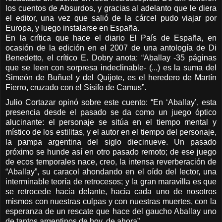
los cuentos de Absurdos, y gracias al adelanto que le diera
el editor, una vez que salió de la cárcel pudo viajar por
Europa, y luego instalarse en España.
En la crítica que hace el diario El País de España, en
ocasión de la edición en el 2007 de una antología de Di
Benedetto, el crítico E. Dobry anota: “Aballay -35 páginas
que se leen con sorpresa indeclinable- (...) es la suma del
Simeón de Buñuel y del Quijote, es el heredero de Martín
Fierro, cruzado con el Sísifo de Camus”.
Julio Cortazar opinó sobre este cuento: “En ‘Aballay’, esta
presencia desde el pasado se da como un juego óptico
alucinante: el personaje se sitúa en el tiempo mental y
místico de los estilitas, y el autor en el tiempo del personaje,
la pampa argentina del siglo diecinueve. Un pasado
próximo se hunde así en otro pasado remoto; de ese juego
de ecos temporales nace, creo, la intensa reverberación de
“Aballay”, su caracol ahondando en el oído del lector, una
interminable teoría de retrocesos; y la gran maravilla es que
se retrocede hacia delante, hacia cada uno de nosotros
mismos con nuestras culpas y con nuestras muertes, con la
esperanza de un rescate que hace del gaucho Aballay uno
de tantos argentinos de hoy, de ahora”.