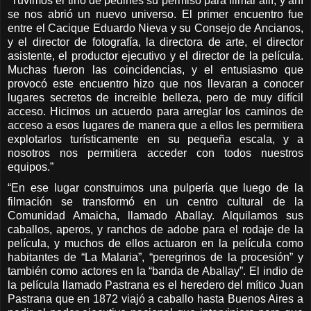
“Tuvimos el tino de pedirles su permiso para filmar allí, y ahí
se nos abrió un nuevo universo. El primer encuentro fue
entre el Cacique Eduardo Nieva y su Consejo de Ancianos,
y el director de fotografía, la directora de arte, el director
asistente, el productor ejecutivo y el director de la película.
Muchas fueron las coincidencias, y el entusiasmo que
provocó este encuentro hizo que nos llevaran a conocer
lugares secretos de increible belleza, pero de muy difícil
acceso. Hicimos un acuerdo para arreglar los caminos de
acceso a esos lugares de manera que a ellos les permitiera
explotarlos turísticamente en su pequeña escala, y a
nosotros nos permitiera acceder con todos nuestros
equipos.”
“En ese lugar construimos una pulpería que luego de la
filmación se transformó en un centro cultural de la
Comunidad Amaicha, llamado Aballay. Alquilamos sus
caballos, aperos, y ranchos de adobe para el rodaje de la
película, y muchos de ellos actuaron en la película como
habitantes de “La Malaria”, “peregrinos de la procesión” y
también como actores en la “banda de Aballay”. El indio de
la película llamado Pastrana es el heredero del mítico Juan
Pastrana que en 1872 viajó a caballo hasta Buenos Aires a