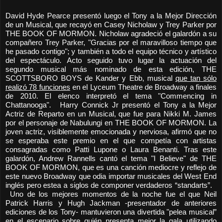
David Hyde Pearce presentó luego el Tony a la Mejor Dirección
de un Musical, que recayó en Casey Nicholaw y Trey Parker por
THE BOOK OF MORMON. Nicholaw agradeció el galardón a su
compañero Trey Parker, "Gracias por el maravilloso tiempo que
he pasado contigo"; y también a todo el equipo técnico y artístico
del espectáculo. Acto seguido tuvo lugar la actuación del
segundo musical más nominado de esta edición, THE
SCOTTSBORO BOYS de Kander y Ebb, musical
que tan sólo
realizó 78 funciones
en el Lyceum Theatre de Broadway a finales
de 2010. El elenco interpretó el tema "Commencing in
Chattanooga". Harry Connick Jr presentó el Tony a la Mejor
Actriz de Reparto en un Musical, que fue para Nikki M. James
por el personaje de Nabulungi en THE BOOK OF MORMON. La
joven actriz, visiblemente emocionada y nerviosa, afirmó que no
se esperaba este premio en el que competía con artistas
consagradas como Patti Lupone o Laura Benanti. Tras este
galardón, Andrew Rannells cantó el tema "I Believe" de THE
BOOK OF MORMON, que es una canción mediocre y reflejo de
este nuevo Broadway que odia importar musicales del West End
inglés pero estea a siglos de componer verdaderos “standarts”.
Uno de los mejores momentos de la noche fue el que Neil
Patrick Harris y Hugh Jackman -presentador de anteriores
ediciones de los Tony- mantuvieron una divertida "pelea musical”
en el escenario sobre quién presenta mejor la gala utilizando