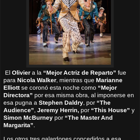
El
Olivier
a la
“Mejor Actriz de Reparto”
fue
para
Nicola Walker
, mientras que
Marianne
Elliott
se coronó esta noche como
“Mejor
Directora”
por esa misma obra, al imponerse en
esa pugna a
Stephen Daldry
, por
“The
Audience”
,
Jeremy Herrin,
por
“This House”
y
Simon McBurney
por
“The Master And
Margarita”
.
Los otros tres galardones concedidos a esa