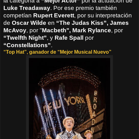
la categoría a
“Mejor Actor”
por la actuación de
Luke Treadaway
. Por ese premio también
competían
Rupert Everett
, por su interpretación
de
Oscar Wilde
en
“The Judas Kiss”, James
McAvoy
, por "
Macbeth", Mark Rylance
, por
“Twelfth Night”
, y
Rafe Spall
por
“Constellations”
.
“Top Hat”, ganador de “Mejor Musical Nuevo”