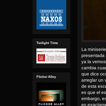
Twilight Time
La miniseri
presentada 
ya la vemos
cambia cuan
que dice oc
Flicker Alley
arreglar un 
de esta esce
es que el e
embargo, es
es exactame