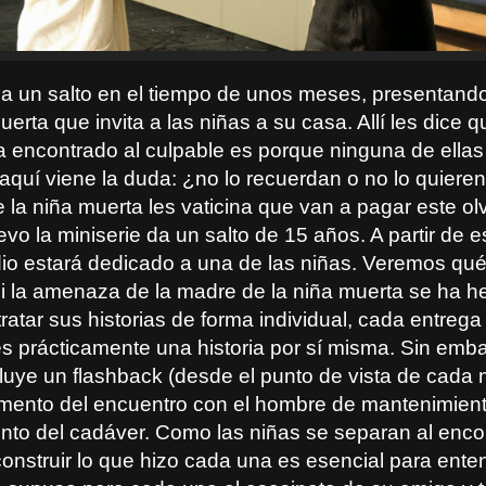
 da un salto en el tiempo de unos meses, presentand
uerta que invita a las niñas a su casa. Allí les dice qu
ha encontrado al culpable es porque ninguna de ella
 aquí viene la duda: ¿no lo recuerdan o no lo quiere
 la niña muerta les vaticina que van a pagar este o
vo la miniserie da un salto de 15 años. A partir de e
io estará dedicado a una de las niñas. Veremos qué
 si la amenaza de la madre de la niña muerta se ha 
 tratar sus historias de forma individual, cada entrega
s prácticamente una historia por sí misma. Sin emb
cluye un flashback (desde el punto de vista de cada 
omento del encuentro con el hombre de mantenimient
nto del cadáver. Como las niñas se separan al encon
onstruir lo que hizo cada una es esencial para ente