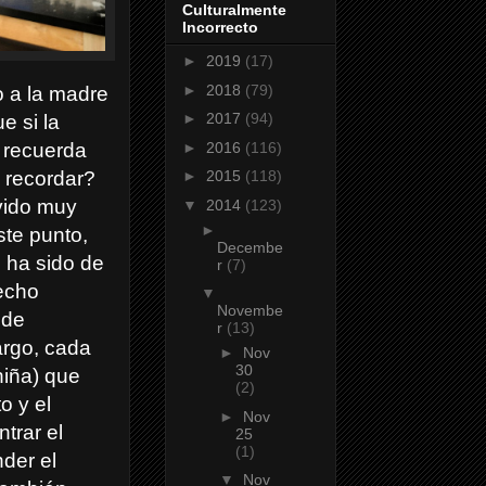
Culturalmente
Incorrecto
►
2019
(17)
►
2018
(79)
o a la madre
►
2017
(94)
e si la
►
2016
(116)
s recuerda
n recordar?
►
2015
(118)
lvido muy
▼
2014
(123)
►
ste punto,
Decembe
 ha sido de
r
(7)
hecho
▼
Novembe
 de
r
(13)
argo, cada
►
Nov
30
niña) que
(2)
o y el
►
Nov
trar el
25
(1)
nder el
▼
Nov