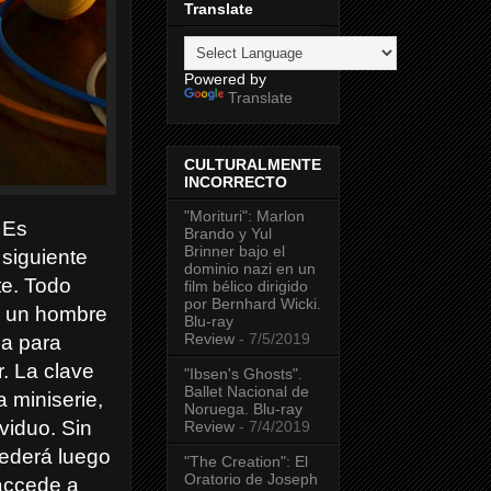
Translate
Powered by
Translate
CULTURALMENTE
INCORRECTO
"Morituri": Marlon
 Es
Brando y Yul
Brinner bajo el
siguiente
dominio nazi en un
te. Todo
film bélico dirigido
por Bernhard Wicki.
ca un hombre
Blu-ray
Review
- 7/5/2019
da para
r. La clave
"Ibsen's Ghosts".
Ballet Nacional de
 miniserie,
Noruega. Blu-ray
viduo. Sin
Review
- 7/4/2019
cederá luego
"The Creation": El
Oratorio de Joseph
 accede a