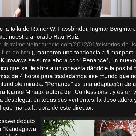
e la talla de Rainer W. Fassbinder, Ingmar Bergman
te, nuestro añorado Raúl Ruiz
culturalmenteincorrecto.com/2012/01/misterios-de-li
film-de.html
), marcaron una tendencia a filmar para l
 Kurosawa se suma ahora con "Penance", un nuevo
ico que se
le abre a un cineasta dándole la posibil
más de 4 horas para trasladarnos ese mundo que n
nfundible mirada. "Penance" es una adaptación de 
tora Kanae Minato, autora de "Confessions", y es un 
a desplegar, en todas sus vertientes, la desoladora 
l que marca la obra de este director.
K
rosawa
debutó
n “Kandagawa