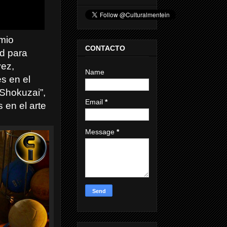
mio
CONTACTO
d para
vez,
Name
s en el
“Shokuzai”,
Email
*
 en el arte
Message
*