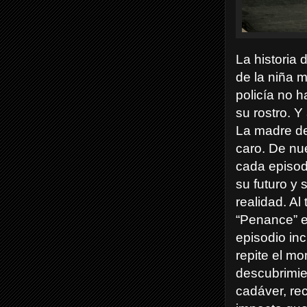
La historia
de la niña m
policía no 
su rostro. Y
La madre de
caro.
De nue
cada episod
su futuro y
realidad. Al
“Penance” e
episodio in
repite el m
descubrimie
cadáver, rec