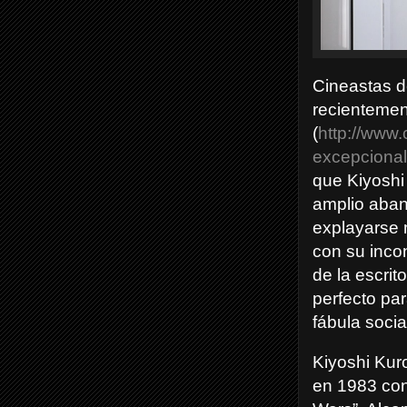
Cineastas d
recientemen
(
http://www.
excepcional-
que Kiyoshi
amplio aban
explayarse 
con su inco
de la escri
perfecto
par
fábula socia
Kiyoshi Ku
en 1983 co