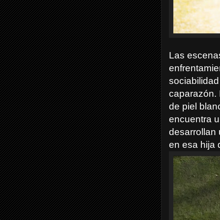
Las escenas
enfrentamie
sociabilidad
caparazón. E
de piel blan
encuentra un
desarrollan
en esa hija