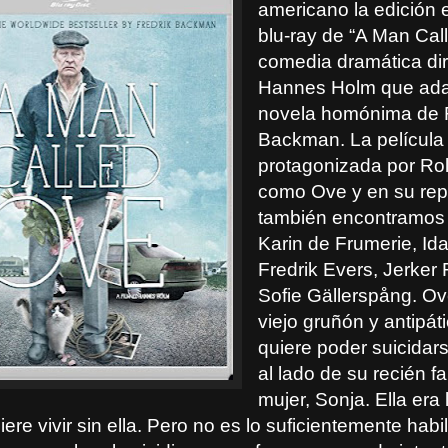
americano la edición 
blu-ray de “A Man Cal
comedia dramática dir
Hannes Holm que ada
novela homónima de F
Backman. La película
protagonizada por Ro
como Ove y en su rep
también encontramos a
Karin de Frumerie, Ida
Fredrik Evers, Jerker 
Sofie Gällerspång. O
viejo gruñón y antipát
quiere poder suicidar
al lado de su recién fa
mujer, Sonja. Ella era 
iere vivir sin ella. Pero no es lo suficientemente hab