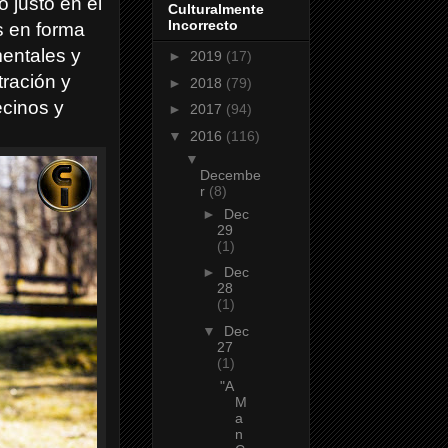
o justo en el
Culturalmente
Incorrecto
s en forma
entales y
►
2019
(17)
tración y
►
2018
(79)
cinos y
►
2017
(94)
▼
2016
(116)
▼
Decembe
r
(8)
►
Dec
29
(1)
►
Dec
28
(1)
▼
Dec
27
(1)
"A
M
a
n