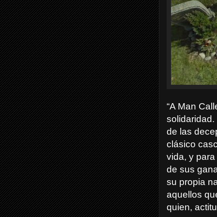
“A Man Call
solidaridad
de las decep
clásico casc
vida, y para
de sus gana
su propia na
aquellos qu
quien, actit