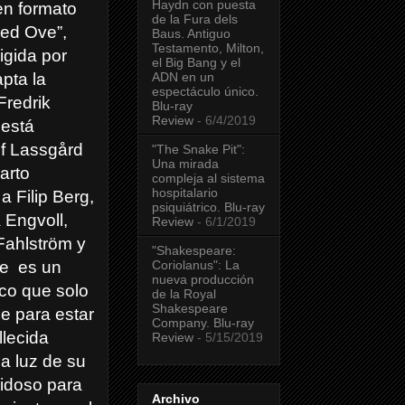
Haydn con puesta
en formato
de la Fura dels
led Ove”,
Baus. Antiguo
Testamento, Milton,
igida por
el Big Bang y el
ADN en un
pta la
espectáculo único.
redrik
Blu-ray
Review
- 6/4/2019
 está
lf Lassgård
"The Snake Pit":
Una mirada
arto
compleja al sistema
hospitalario
 Filip Berg,
psiquiátrico. Blu-ray
 Engvoll,
Review
- 6/1/2019
Fahlström y
"Shakespeare:
Coriolanus": La
ve
es un
nueva producción
ico que solo
de la Royal
Shakespeare
se para estar
Company. Blu-ray
llecida
Review
- 5/15/2019
la luz de su
ilidoso para
Archivo