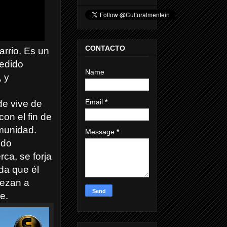
CONTACTO
arrio. Es un
pedido
Name
 y
Email
*
de vive de
con el fin de
munidad.
Message
*
ndo
ca, se forja
da que él
iezan a
e.