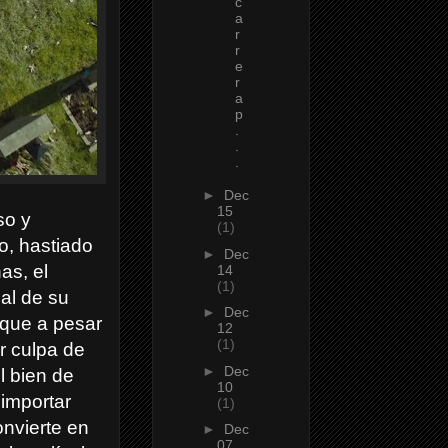
c
a
r
r
e
r
a
p
.
.
.
►
Dec
15
so y
(1)
o, hastiado
►
Dec
as, el
14
(1)
nal de su
►
Dec
nque a pesar
12
(1)
r culpa de
►
Dec
l bien de
10
importar
(1)
onvierte en
►
Dec
07