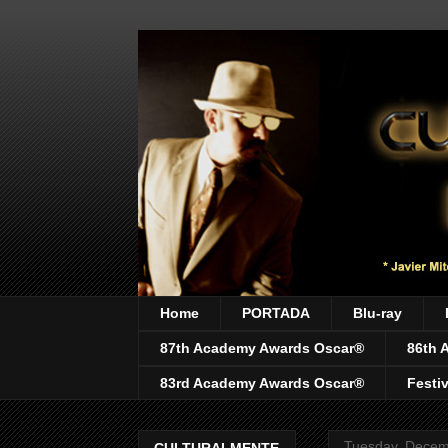
Home
PORTADA
Blu-ray
87th Academy Awards Oscar®
86th 
83rd Academy Awards Oscar®
Festi
Tuesday, Decem
CULTURALMENTE