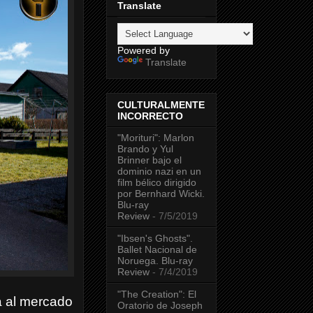
Translate
Powered by
Translate
CULTURALMENTE
INCORRECTO
"Morituri": Marlon
Brando y Yul
Brinner bajo el
dominio nazi en un
film bélico dirigido
por Bernhard Wicki.
Blu-ray
Review
- 7/5/2019
"Ibsen's Ghosts".
Ballet Nacional de
Noruega. Blu-ray
Review
- 7/4/2019
"The Creation": El
a al mercado
Oratorio de Joseph