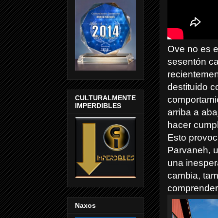
Ove no es el
sesentón ca
recientemen
destituido 
CULTURALMENTE
comportamie
IMPERDIBLES
arriba a aba
hacer cumpl
Esto provoc
Parvaneh, u
una inesper
cambia, tam
comprender 
Naxos