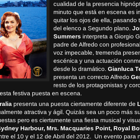
cualidad de la presencia hipnóp
minuto que está en escena es i
quitar los ojos de ella, pasando 
del elenco a Segundo plano.
Jo
Summers
interpreta a Giorgio 
padre de Alfredo con profesion
voz impecable, tremenda prese
escénica y una actuación con
desde lo dramático.
Gianluca T
presenta un correcto Alfredo
Ge
resto de los protagonistas y cor
 esta festiva puesta en escena.
ralia
presenta una puesta ciertamente diferente de
L
sualmente atractiva y ágil. Quizás sea un poco más su
uestas pero es ciertamente una fiesta musical y visu
ydney Harbour, Mrs. Macquaries Point, Royal Bo
entre el 10 y el 12 de Abril del 2012. Un evento para 