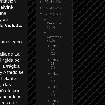
entación
►
2014
(123)
alvini-
►
2013
(124)
una
▼
2012
(167)
y su
►
Decembe
 de
Violetta.
r
(16)
▼
Novembe
r
(10)
 americano
►
Nov
l
26
alia
de
La
(1)
dirigida por
►
Nov
25
la trágica
(1)
 y Alfredo se
►
Nov
20
 flotante
(1)
jo las
►
Nov
señado por
17
(1)
y acorde a
►
Nov
lores que
16