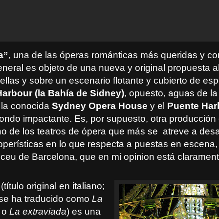
a”
, una de las óperas románticas más queridas y co
eneral es objeto de una nueva y original propuesta al 
rellas y sobre un escenario flotante y cubierto de es
arbour (la Bahía de Sidney)
, opuesto, aguas de la
 la conocida
Sydney Opera House
y el
Puente Har
fondo impactante. Es, por supuesto, otra producción
no de los teatros de ópera que más se atreve a desaf
operísticas en lo que respecta a puestas en escena, 
Liceu de Barcelona, que en mi opinion está clarament
(título original en italiano;
se ha traducido como
La
o
La extraviada
) es una