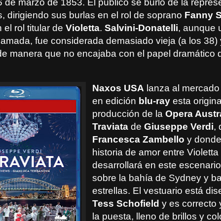
6 de marzo de 1853. El público se burló de la repres
, dirigiendo sus burlas en el rol de soprano
Fanny S
 el rol titular de
Violetta
.
Salvini-Donatelli
, aunque 
lamada, fue considerada demasiado vieja (a los 38) 
e manera que no encajaba con el papel dramático
Naxos USA
lanza al mercado
en edición
blu-ray
esta origina
producción de la
Opera Austr
Traviata
de
Giuseppe Verdi
, 
Francesca Zambello
y donde 
historia de amor entre Violetta
desarrollará en este escenario
sobre la bahía de Sydney y ba
estrellas. El vestuario está di
Tess Schofield
y es correcto 
la puesta, lleno de brillos y co