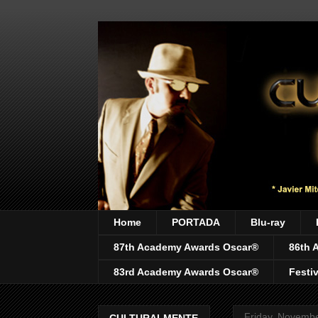
Home
PORTADA
Blu-ray
87th Academy Awards Oscar®
86th 
83rd Academy Awards Oscar®
Festi
Friday, Novembe
CULTURALMENTE