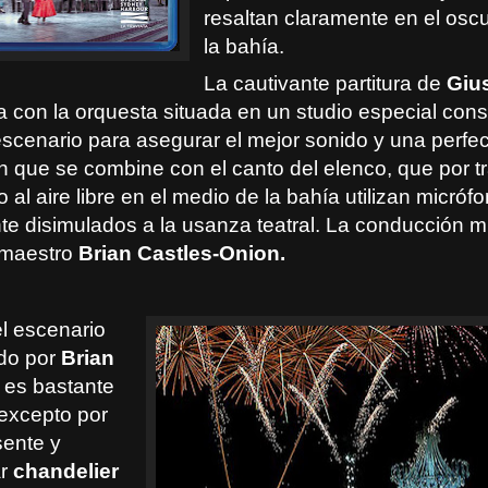
resaltan claramente en el osc
la bahía.
La cautivante partitura de
Giu
a con la orquesta situada en un studio especial cons
escenario para asegurar el mejor sonido y una perfe
n que se combine con el canto del elenco, que por t
 al aire libre en el medio de la bahía utilizan micróf
te disimulados a la usanza teatral. La conducción m
 maestro
Brian Castles-Onion.
el escenario
do por
Brian
 es bastante
 excepto por
ente y
ar
chandelier