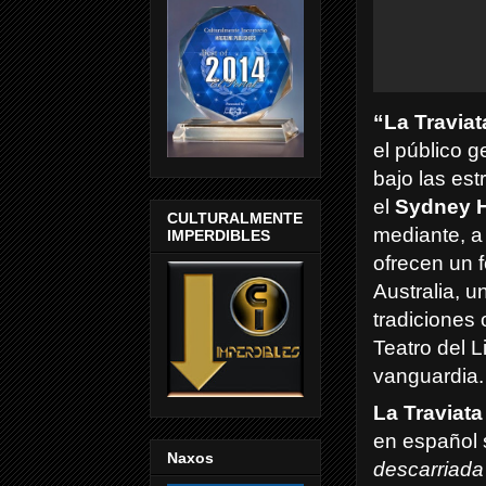
“La Traviat
el público g
bajo las est
el
Sydney H
CULTURALMENTE
mediante, a
IMPERDIBLES
ofrecen un 
Australia, u
tradiciones 
Teatro del 
vanguardia.
La Traviata
en español 
Naxos
descarriada