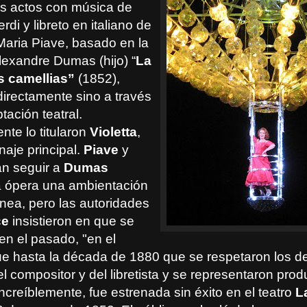
es actos con música de
di y libreto en italiano de
aria Piave, basado en la
lexandre Dumas (hijo) “
La
s camellias”
(1852),
irectamente sino a través
ación teatral.
nte lo titularon
Violetta
,
naje principal.
Piave
y
n seguir a
Dumas
a ópera una ambientación
ea, pero las autoridades
ce
insistieron en que se
en el pasado, "en el
ue hasta la década de 1880 que se respetaron los 
el compositor y del libretista y se representaron pro
 Increíblemente,
fue estrenada sin éxito en el teatro
L