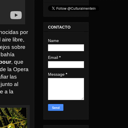
CONTACTO
nocidas por
aire libre,
Name
pejos sobre
 bahía
Email
*
bour
, que
 de la Opera
Message
*
iar las
junto al
e a la