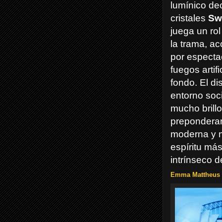
lumínico de
cristales
Sw
juega un ro
la trama, 
por especta
fuegos artifi
fondo. El d
entorno soc
mucho brill
preponderan
moderna y m
espíritu má
intrínseco d
Emma Mattheus