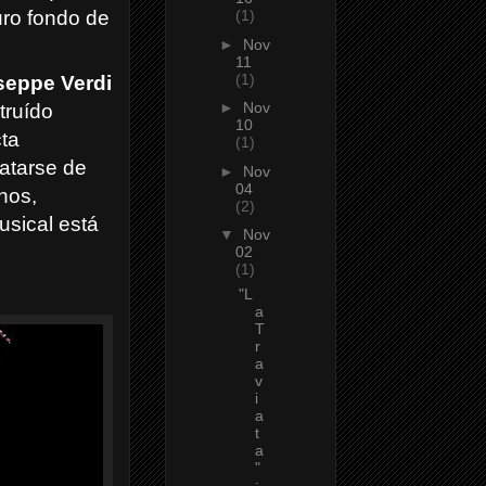
uro fondo de
(1)
►
Nov
11
(1)
seppe Verdi
►
Nov
truído
10
cta
(1)
ratarse de
►
Nov
04
onos,
(2)
usical está
▼
Nov
02
(1)
"L
a
T
r
a
v
i
a
t
a
"
: