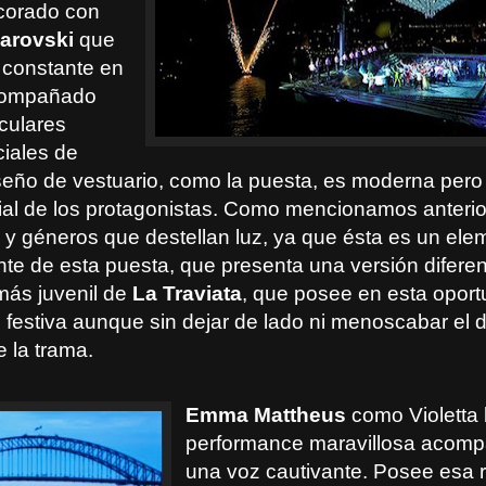
corado con
arovski
que
l constante en
acompañado
culares
ciales de
iseño de vestuario, como la puesta, es moderna pero
ial de los protagonistas. Como mencionamos anteri
o y géneros que destellan luz, ya que ésta es un ele
te de esta puesta, que presenta una versión difere
ás juvenil de
La Traviata
, que posee en esta oport
s festiva aunque sin dejar de lado ni menoscabar el
e la trama.
Emma Mattheus
como Violetta 
performance maravillosa acom
una voz cautivante. Posee esa 