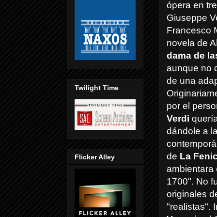
ópera en tr
Giuseppe Ver
Francesco M
novela de A
dama de la
aunque no d
de una adapt
Twilight Time
Originariame
por el perso
Verdi
quería
dándole a l
contemporán
de
La Feni
Flicker Alley
ambientara 
1700". No f
originales d
"realistas".