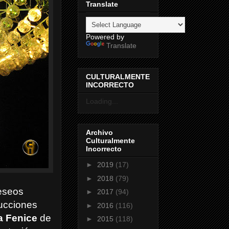
Translate
Powered by
Translate
CULTURALMENTE
INCORRECTO
Loading...
Archivo
Culturalmente
Incorrecto
►
2019
(17)
►
2018
(79)
deseos
►
2017
(94)
ducciones
►
2016
(116)
a Fenice
de
►
2015
(118)