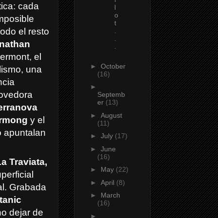
tica: cada
l
o
mposible
t
todo el resto
.
.
nathan
.
Germont, el
►
October
alismo, una
(16)
ncia
►
movedora
Septemb
er
(13)
erranova
►
August
rmong
y el
(11)
o apuntalan
►
July
(17)
►
June
(16)
a Traviata,
►
May
(22)
perficial
►
April
(8)
al. Grabada
►
March
tanic
(16)
no dejar de
►