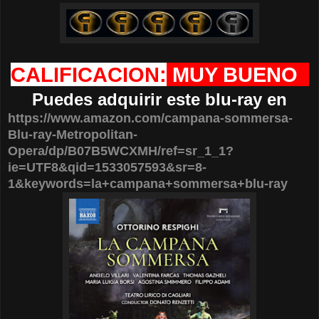
CALIFICACION:
MUY BUENO
Puedes adquirir este blu-ray en
https://www.amazon.com/campana-sommersa-
Blu-ray-Metropolitan-
Opera/dp/B07B5WCXMH/ref=sr_1_1?
ie=UTF8&qid=1533057593&sr=8-
1&keywords=la+campana+sommersa+blu-ray