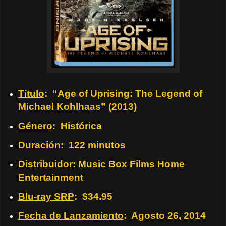
Título
: “Age of Uprising: The Legend of
Michael Kohlhaas” (2013)
Género
: Histórica
Duración
: 122 minutos
Distribuidor
: Music Box Films Home
Entertainment
Blu-ray SRP
: $34.95
Fecha de Lanzamiento
: Agosto 26, 2014