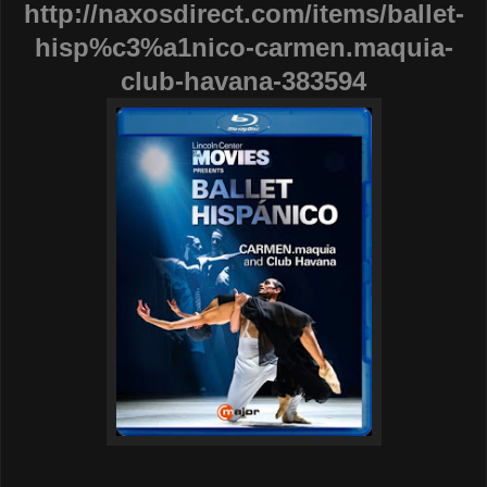
http://naxosdirect.com/items/ballet-
hisp%c3%a1nico-carmen.maquia-
club-havana-383594