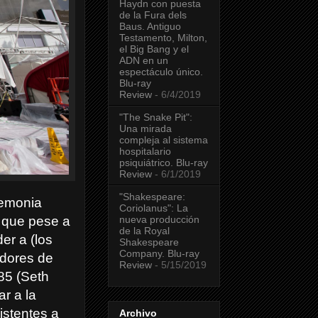
Haydn con puesta
de la Fura dels
Baus. Antiguo
Testamento, Milton,
el Big Bang y el
ADN en un
espectáculo único.
Blu-ray
Review
- 6/4/2019
"The Snake Pit":
Una mirada
compleja al sistema
hospitalario
psiquiátrico. Blu-ray
Review
- 6/1/2019
"Shakespeare:
remonia
Coriolanus": La
nueva producción
s que pese a
de la Royal
er a (los
Shakespeare
Company. Blu-ray
adores de
Review
- 5/15/2019
85 (Seth
ar a la
istentes a
Archivo