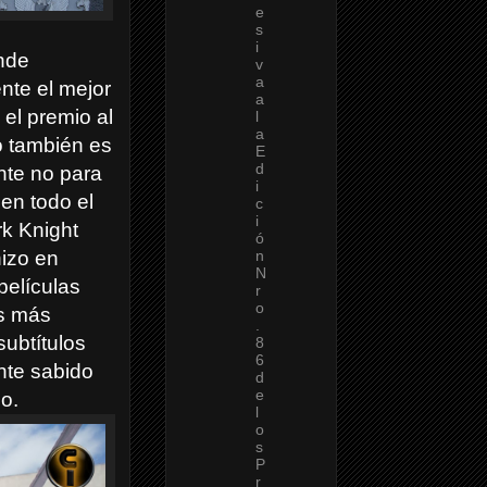
e
s
i
ande
v
a
nte el mejor
a
 el premio al
l
a
ro también es
E
d
ente no para
i
en todo el
c
i
rk Knight
ó
n
hizo en
N
películas
r
o
as más
.
subtítulos
8
6
ente sabido
d
e
o.
l
o
s
P
r