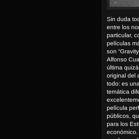
Sin duda to
entre los n
particular, 
películas má
son “Gravit
Alfonso Cuar
última quizá
original del
todo: es un
temática dif
excelenteme
película per
públicos, q
para los Est
económico. 