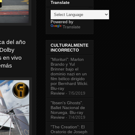
Translate
Powered by
Translate
ca del año
CULTURALMENTE
 Dolby
INCORRECTO
 en vivo
"Morituri": Marlon
Brando y Yul
demás
Brinner bajo el
dominio nazi en un
film bélico dirigido
por Bernhard Wicki.
Blu-ray
Review
- 7/5/2019
"Ibsen's Ghosts".
Ballet Nacional de
Noruega. Blu-ray
Review
- 7/4/2019
"The Creation": El
Oratorio de Joseph