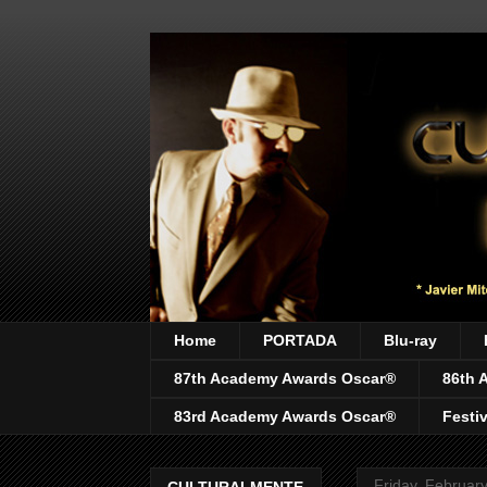
Home
PORTADA
Blu-ray
87th Academy Awards Oscar®
86th 
83rd Academy Awards Oscar®
Festi
Friday, Februar
CULTURALMENTE