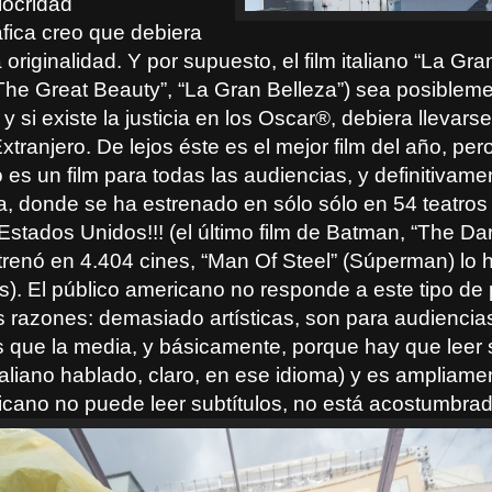
ocridad
fica creo que debiera
 originalidad. Y por supuesto, el film italiano “La Gr
“The Great Beauty”, “La Gran Belleza”) sea posibleme
 y si existe la justicia en los Oscar
®,
debiera llevarse
xtranjero. De lejos éste es el mejor film del año, pe
 es un film para todas las audiencias, y definitivam
a, donde se ha estrenado en sólo sólo en 54 teatros 
e Estados Unidos!!! (el último film de Batman, “The Da
trenó en 4.404 cines, “Man Of Steel” (Súperman) lo 
s). El público americano no responde a este tipo de 
es razones: demasiado artísticas, son para audienci
s que la media, y básicamente, porque hay que leer 
italiano hablado, claro, en ese idioma) y es ampliam
icano no puede leer subtítulos, no está acostumbrad