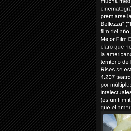
mucha medi
cinematográ
premiarse la
Bellezza” (
film del año,
Mejor Film E
claro que no
la american
territorio d
Rises se es
4.207 teatro
por múltipl
intelectuale
(es un film 
que el amer