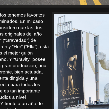
dos tenemos favoritos
ominados. En mi caso
considero que las dos
s originales del año
y” (“Gravedad”) de
ón y “Her” (“Ella”), esta
s el mejor guión
 año. Y “Gravity” posee
a gran producción, una
erente, bien actuada,
nte dirigida y una
fecta para todos los
ue es tan importante
udios a nivel
Y frente a un año de