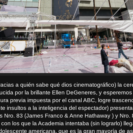
racias a quién sabe qué dios cinematográfico) la ce
ucida por la brillante Ellen DeGeneres, y esperemo
ura previa impuesta por el canal ABC, logre trascend
e insultos a la inteligencia del espectador) present
es Nro. 83 (James Franco & Anne Hathaway ) y Nro. 
con los que la Academia intentaba (sin lograrlo) lleg
dolescente americana, que es la gran mayoría de as