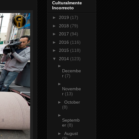
Culturalmente
Incorrecto
►
2019
(17)
►
2018
(79)
►
2017
(94)
►
2016
(116)
►
2015
(118)
▼
2014
(123)
►
Decembe
r
(7)
►
Novembe
r
(13)
►
October
(8)
►
Septemb
er
(8)
►
August
(9)