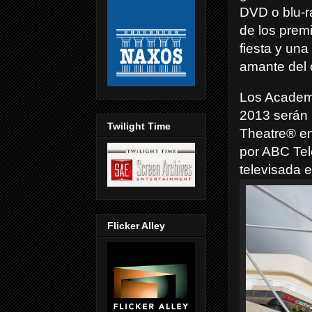
DVD o blu-ra
de los prem
fiesta y una
amante del 
Los Acade
2013 serán 
Twilight Time
Theatre® en
por ABC Tel
televisada 
Flicker Alley