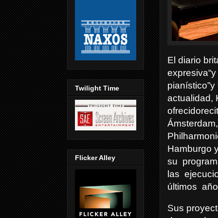
El diario br
expresiva“y
pianístico”y
Twilight Time
actualidad, 
ofrecidorec
Ámsterdam,
Philharmoni
Hamburgo y 
Flicker Alley
su
program
las
ejecuci
últimos
año
Sus proyect