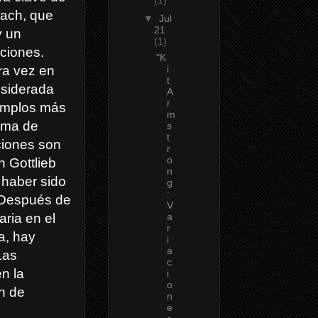
ach, que
▼
Jul
21
y un
(1)
aciones.
"K
ra vez en
i
t
nsiderada
A
r
emplos más
m
orma de
s
t
ciones son
r
o
 Gottlieb
n
 haber sido
g
:
. Después de
V
aria en el
a
r
a, hay
i
a
Las
c
n la
i
o
ón de
n
e