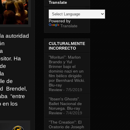
Translate
Powered by
Translate
da autoridad
ón
CULTURALMENTE
INCORRECTO
la
"Morituri": Marlon
sitor. Ha
Brando y Yul
 de
Brinner bajo el
dominio nazi en un
la
film bélico dirigido
por Bernhard Wicki.
lle de
Blu-ray
ed
Brendel,
Review
- 7/5/2019
aba
“entre
"Ibsen's Ghosts".
 en los
Ballet Nacional de
Noruega. Blu-ray
Review
- 7/4/2019
"The Creation": El
Oratorio de Joseph