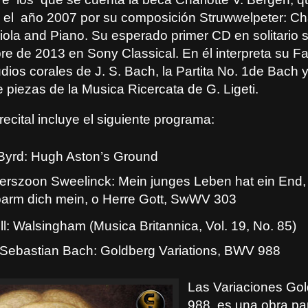
 el
año 2007 por su composición Struwwelpeter: Ch
iola and Piano. Su esperado primer CD en solitario 
re de 2013 en Sony Classical. En él interpreta su F
dios corales de J. S. Bach, la Partita No. 1de Bach 
 piezas de la Musica Ricercata de G. Ligeti.
recital incluye el siguiente programa:
 Byrd: Hugh Aston’s Ground
terszoon Sweelinck:
Mein junges Leben hat ein En
arm dich mein, o Herre Gott, SwWV 303
l: Walsingham (Musica Britannica, Vol. 19, No. 85)
Sebastian Bach: Goldberg Variations, BWV 988
Las Variaciones Go
988, es una obra pa