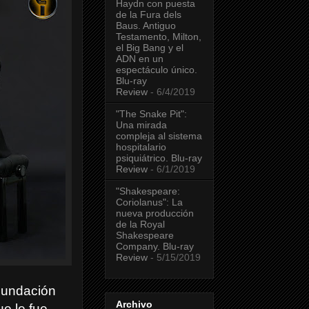
Haydn con puesta
de la Fura dels
Baus. Antiguo
Testamento, Milton,
el Big Bang y el
ADN en un
espectáculo único.
Blu-ray
Review
- 6/4/2019
"The Snake Pit":
Una mirada
compleja al sistema
hospitalario
psiquiátrico. Blu-ray
Review
- 6/1/2019
"Shakespeare:
Coriolanus": La
nueva producción
de la Royal
Shakespeare
Company. Blu-ray
Review
- 5/15/2019
Fundación
Archivo
e le fue