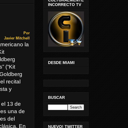
INCORRECTO TV
Por
Javier Mitchell
mericano la
it
ldberg
DESDE MIAMI
” (“Kit
 Goldberg
l recital
sta y
BUSCAR
el 13 de
 es una de
es del
clásica. En
NUEVO! TWITTER