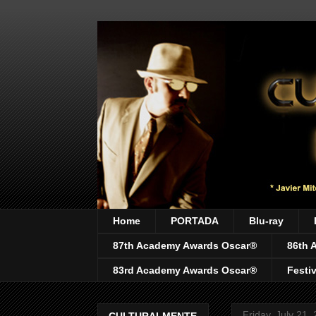
Home
PORTADA
Blu-ray
87th Academy Awards Oscar®
86th 
83rd Academy Awards Oscar®
Festi
Friday, July 21,
CULTURALMENTE