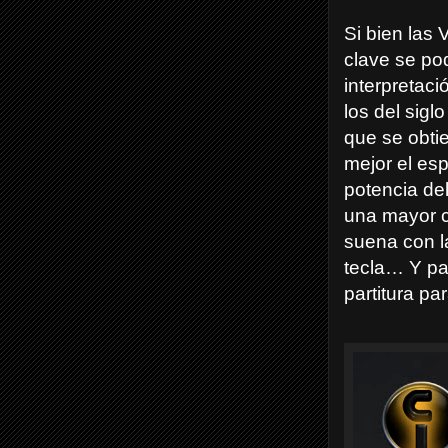
Si bien las
clave se po
interpretac
los del sigl
que se obtie
mejor el esp
potencia del
una mayor c
suena con l
tecla… Y par
partitura pa