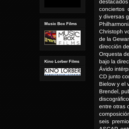
destacados 
conciertos
y diversas g
Philharmoni
Music Box Films
Christoph v
de la Gewan
dirección de
Orquesta d
bajo la dire
Kino Lorber Films
Ávido intér
CD junto con
Bielow y el 
Brendel, pub
discográfic
entre otras 
composició
seis
premi
ASCAP, ent