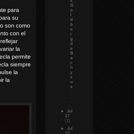
s
G
nte para
o
l
para su
d
b
 no son como
e
ento con el
r
g
eflejar
d
variar la
e
B
tecla permite
a
c
ecla siempre
h
ulse la
y
s
r la
u
s
.
.
.
►
Jul
17
(1)
►
Jul
12