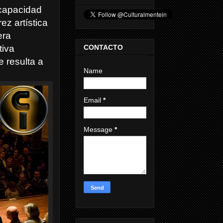
 capacidad
z artística
era
CONTACTO
tiva
 resulta a
Name
Email
*
Message
*