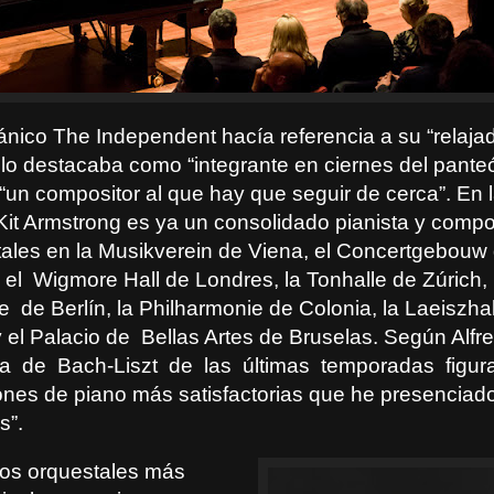
itánico The Independent hacía referencia a su “relaja
 lo destacaba como “integrante en ciernes del pante
 “un compositor al que hay que seguir de cerca”. En 
Kit Armstrong es ya un consolidado pianista y compo
itales en la Musikverein de Viena, el Concertgebouw
 el
Wigmore Hall de Londres, la Tonhalle de Zúrich, 
e
de Berlín, la Philharmonie de Colonia, la Laeiszha
el Palacio de
Bellas Artes de Bruselas. Según Alfr
a
de
Bach-Liszt
de
las
últimas
temporadas
figur
ones de piano más satisfactorias que he presenciado
s”.
os orquestales más