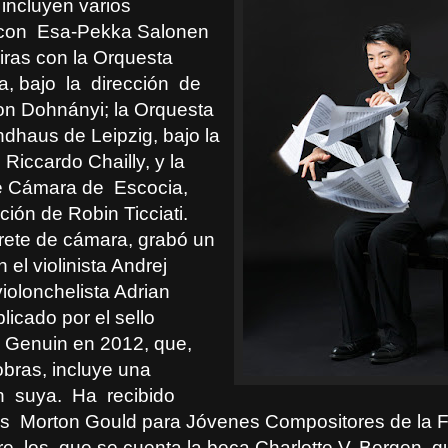
incluyen varios
con
Esa-Pekka Salonen
iras con la Orquesta
a, bajo
la
dirección
de
on Dohnányi; la Orquesta
dhaus de Leipzig, bajo la
 Riccardo Chailly, y la
e Cámara de
Escocia,
cción de Robin Ticciati.
prete de cámara, grabó un
 el violinista Andrej
violonchelista Adrian
licado por el sello
o Genuin en 2012, que,
obras, incluye una
n
suya.
Ha
recibido
os
Morton Gould para Jóvenes Compositores de la 
re
los
que se cuenta la beca Charlotte V. Bergen, qu