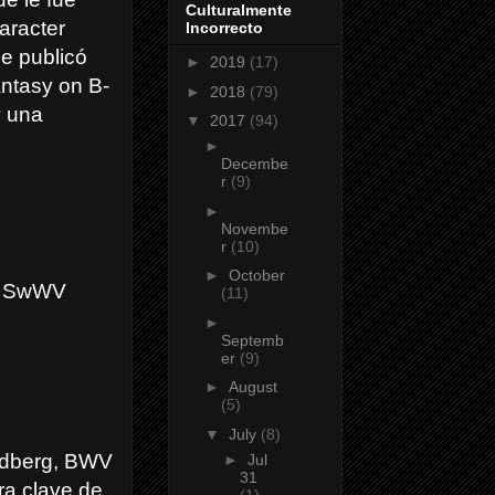
Culturalmente
aracter
Incorrecto
se publicó
►
2019
(17)
antasy on B-
►
2018
(79)
y una
▼
2017
(94)
►
Decembe
r
(9)
►
Novembe
r
(10)
►
October
d, SwWV
(11)
►
Septemb
er
(9)
►
August
(5)
▼
July
(8)
ldberg, BWV
►
Jul
31
ra clave de
(1)