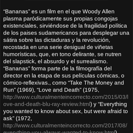
“Bananas” es un film en el que Woody Allen
plasma paródicamente sus propias congojas
existenciales, sirviéndose de la fragilidad política
de los paises sudamericanos para desplegar una
sátira sobre las dictaduras y la revolución,
recostada en una serie desigual de viñetas
humorísticas, que, en tono delirante, se nutren
del slapstick, el absurdo y el surrealismo.
“Bananas” forma parte de la filmografía del
director en la etapa de sus películas cómicas, o
cómico-reflexivas., como “Take The Money and
Run” (1969), “Love and Death” (1975,
http://www.culturalmenteincorrecto.com/2015/03/l
ove-and-death-blu-ray-review.html
) y “Everything
you wanted to know about sex, but were afraid to
ask” (1972,
http://www.culturalmenteincorrecto.com/2017/08/
everything-you-always-wanted-to-know.html
).