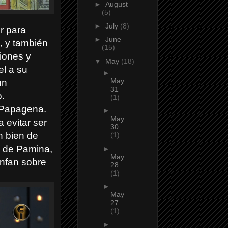
►
August
(5)
►
July
(8)
ir para
►
June
o, y también
(15)
iones y
▼
May
(18)
el a su
►
May
un
31
.
(1)
a Papagena.
►
May
 evitar ser
30
n bien de
(1)
e de Pamina,
►
May
unfan sobre
28
(1)
►
May
27
(1)
►