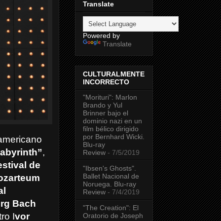
Translate
Powered by
Translate
CULTURALMENTE
INCORRECTO
"Morituri": Marlon
Brando y Yul
Brinner bajo el
dominio nazi en un
film bélico dirigido
por Bernhard Wicki.
 americano
Blu-ray
abyrinth”
,
Review
- 7/5/2019
estival de
"Ibsen's Ghosts".
Ballet Nacional de
ozarteum
Noruega. Blu-ray
al
Review
- 7/4/2019
urg Bach
"The Creation": El
ro I
vor
Oratorio de Joseph