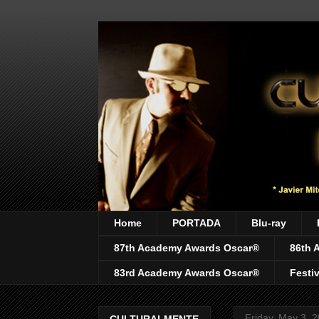
Home
PORTADA
Blu-ray
87th Academy Awards Oscar®
86th 
83rd Academy Awards Oscar®
Festi
Friday, May 3, 
CULTURALMENTE