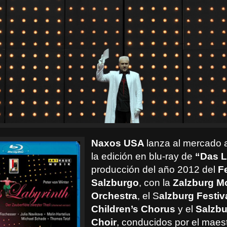
Naxos USA
lanza al mercado
la edición en blu-ray de
“Das L
producción del año 2012 del
F
Salzburgo
, con la
Zalzburg M
Orchestra
, el S
alzburg Festiv
Children’s Chorus
y el
Salzb
Choir
, conducidos por el maest