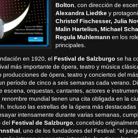
Bolton
, con dirección de esce
Alexandra Liedtke
y protagon
Christof Fischesser, Julia No
Malin Hartelius, Michael Sc
Regula Muhlemann
en los rol
principales.
ndación en 1920, el
Festival de Salzburgo
se ha c
ival más importante de ópera, teatro y música clásic
 producciones de ópera, teatro y conciertos del más 
n un período de cinco a seis semanas cada verano. Di
e escena, orquestas, cantantes, actores e instrumen
e renombre mundial tienen una cita obligada en la c
ch. Incluso las estrellas de la ópera más destacadas
nsayar intensamente durante varias semanas, cumpl
o del
Festival de Salzburgo
, concebido originalmen
nnsthal
, uno de los fundadores del Festival: "el jue