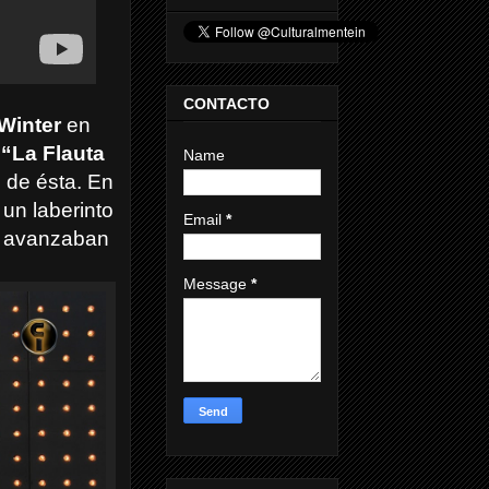
CONTACTO
Winter
en
e
“La Flauta
Name
o de ésta. En
un laberinto
Email
*
es avanzaban
Message
*