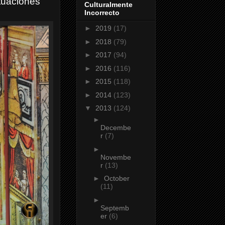
ctuaciones
Culturalmente
Incorrecto
►
2019
(17)
►
2018
(79)
►
2017
(94)
►
2016
(116)
►
2015
(118)
►
2014
(123)
▼
2013
(124)
►
Decembe
r
(7)
►
Novembe
r
(13)
►
October
(11)
►
Septemb
er
(6)