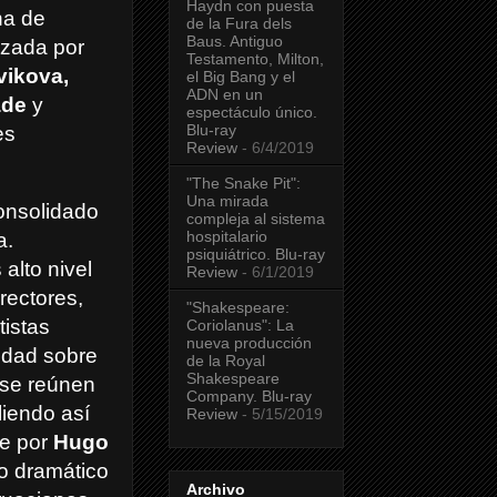
Haydn con puesta
na de
de la Fura dels
Baus. Antiguo
izada por
Testamento, Milton,
vikova,
el Big Bang y el
ADN en un
hade
y
espectáculo único.
Blu-ray
es
Review
- 6/4/2019
"The Snake Pit":
Una mirada
onsolidado
compleja al sistema
hospitalario
a.
psiquiátrico. Blu-ray
alto nivel
Review
- 6/1/2019
rectores,
"Shakespeare:
tistas
Coriolanus": La
nueva producción
iudad sobre
de la Royal
Shakespeare
 se reúnen
Company. Blu-ray
iendo así
Review
- 5/15/2019
te por
Hugo
go dramático
Archivo