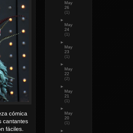
May
26
(1)
►
May
24
(1)
►
May
23
(1)
►
May
22
(2)
►
May
21
(1)
►
leza cómica
May
20
os cantantes
(1)
n fáciles.
►