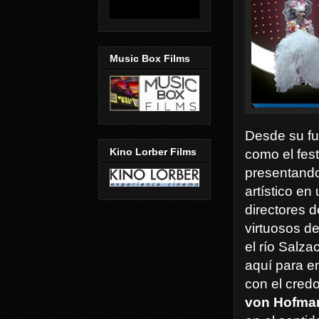
Music Box Films
Desde su fu
Kino Lorber Films
como el fest
presentando
artístico e
directores d
virtuosos d
el río Salza
aquí para e
con el cred
von Hofma