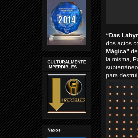
“Das Labyri
dos actos c
Mágica”
d
la misma, P
CULTURALMENTE
subterráneo
IMPERDIBLES
para destrui
Naxos