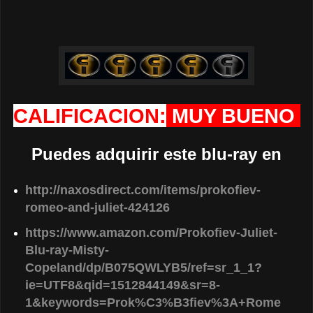
CALIFICACION:
MUY BUENO
Puedes adquirir este blu-ray en
http://naxosdirect.com/items/prokofiev-
romeo-and-juliet-424126
https://www.amazon.com/Prokofiev-Juliet-
Blu-ray-Misty-
Copeland/dp/B075QWLYB5/ref=sr_1_1?
ie=UTF8&qid=1512844149&sr=8-
1&keywords=Prok%C3%B3fiev%3A+Rome