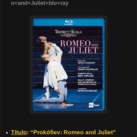
o+and+Juliet+blu+ray
Título
: “Prokófiev: Romeo and Juliet”