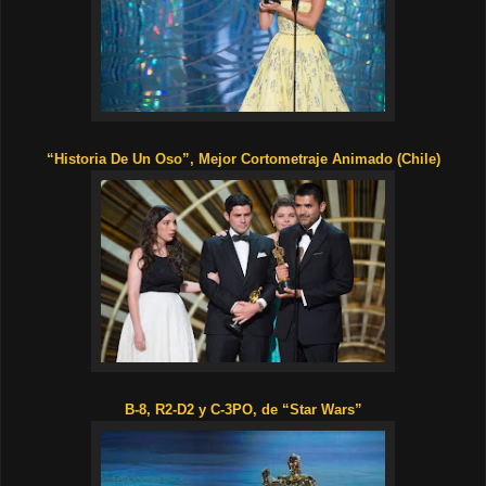
“Historia De Un Oso”, Mejor Cortometraje Animado (Chile)
B-8, R2-D2 y C-3PO, de “Star Wars”