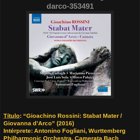
darco-353491
Título
: “Gioachino Rossini: Stabat Mater /
Giovanna d’Arco” (2016)
Intérprete: Antonino Fogliani, Wurttemberg
Philharmonic Orchestra, Camerata Bach