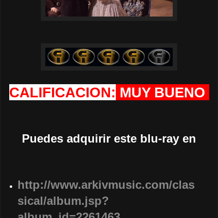
CALIFICACION:
MUY BUENO
Puedes adquirir este blu-ray en
http://www.arkivmusic.com/clas
sical/album.jsp?
album_id=2261463