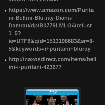
https://www.amazon.com/Purita
ni-Bellini-Blu-ray-Diana-
Damrau/dp/B0779LMLG4/ref=sr_
1_5?
ie=UTF8&qid=1513198683&sr=8-
5&keywords=i+puritani+bluray
http://naxosdirect.com/items/bell
ini-i-puritani-423677