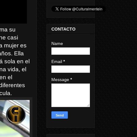
ama su
CONTACTO
ene casi
Name
ra mujer es
ños. Ella
á sola en el
Email
*
na vida, el
en el
Message
*
iferentes
cula.