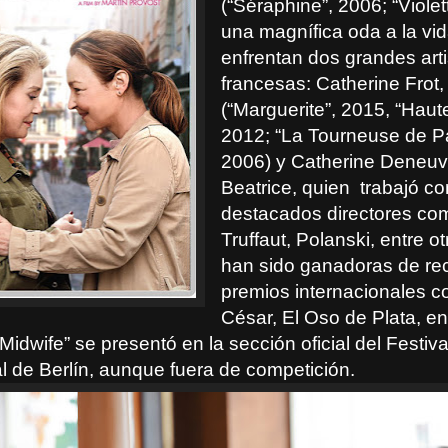
(“Séraphine”, 2006; “Violet
una magnífica oda a la vi
enfrentan dos grandes art
francesas: Catherine Frot,
(“Marguerite”, 2015, “Haut
2012; “La Tourneuse de P
2006) y Catherine Deneu
Beatrice, quien
trabajó co
destacados directores co
Truffaut, Polanski, entre 
han sido ganadoras de re
premios internacionales c
César, El Oso de Plata, e
Midwife” se presentó en la sección oficial del Festiv
l de Berlín, aunque fuera de competición.