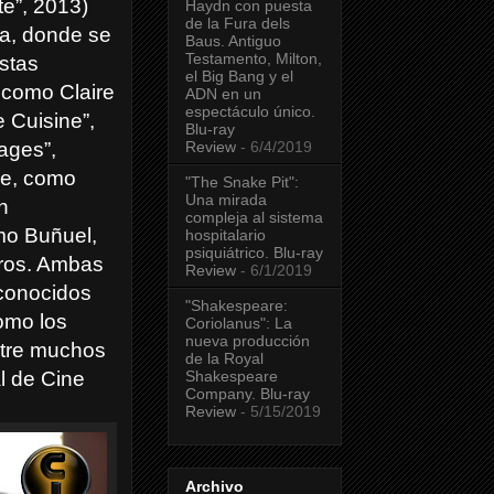
te”, 2013)
Haydn con puesta
de la Fura dels
da, donde se
Baus. Antiguo
Testamento, Milton,
istas
el Big Bang y el
 como Claire
ADN en un
espectáculo único.
e Cuisine”,
Blu-ray
Review
- 6/4/2019
ages”,
ve, como
"The Snake Pit":
Una mirada
n
compleja al sistema
mo Buñuel,
hospitalario
psiquiátrico. Blu-ray
otros. Ambas
Review
- 6/1/2019
conocidos
"Shakespeare:
omo los
Coriolanus": La
nueva producción
ntre muchos
de la Royal
Shakespeare
al de Cine
Company. Blu-ray
Review
- 5/15/2019
Archivo