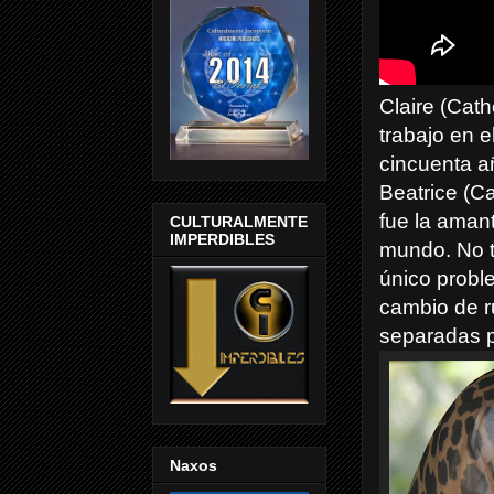
Claire (Cat
trabajo en e
cincuenta añ
Beatrice (C
fue la amant
CULTURALMENTE
IMPERDIBLES
mundo. No tr
único probl
cambio de r
separadas p
Naxos