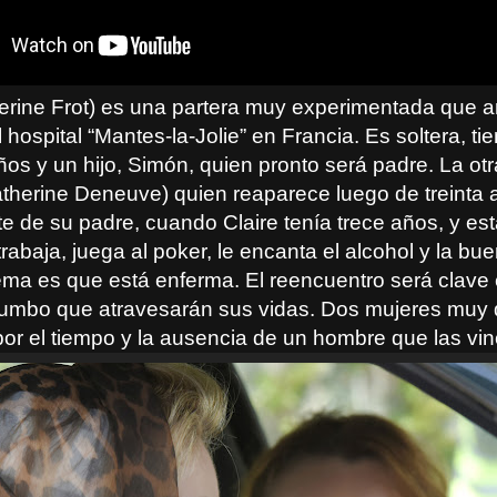
herine Frot) es una partera muy experimentada que 
l hospital “Mantes-la-Jolie” en Francia. Es soltera, ti
os y un hijo, Simón, quien pronto será padre. La ot
atherine Deneuve) quien reaparece luego de treinta a
e de su padre, cuando Claire tenía trece años, y est
abaja, juega al poker, le encanta el alcohol y la bue
ema es que está enferma. El reencuentro será clave 
umbo que atravesarán sus vidas. Dos mujeres muy d
or el tiempo y la ausencia de un hombre que las vin