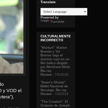
Translate
Powered by
Translate
CULTURALMENTE
INCORRECTO
"Morituri": Marlon
Brando y Yul
Brinner bajo el
dominio nazi en un
film bélico dirigido
por Bernhard Wicki.
Blu-ray
Review
- 7/5/2019
"Ibsen's Ghosts".
do
Ballet Nacional de
Noruega. Blu-ray
D y VOD el
Review
- 7/4/2019
rtera”),
"The Creation": El
Oratorio de Joseph