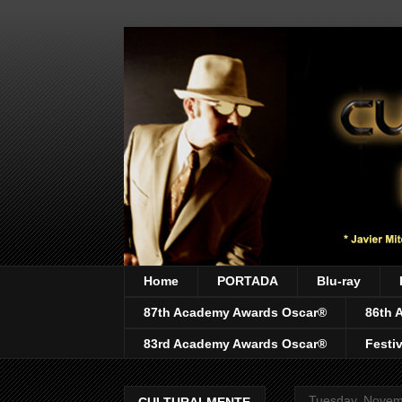
Home
PORTADA
Blu-ray
87th Academy Awards Oscar®
86th 
83rd Academy Awards Oscar®
Festi
Tuesday, Novem
CULTURALMENTE