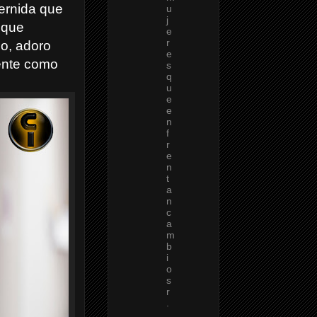
ernida que
u
j
 que
e
r
so, adoro
e
mente como
s
q
u
e
e
n
f
r
e
n
t
a
n
c
a
m
b
i
o
s
r
.
.