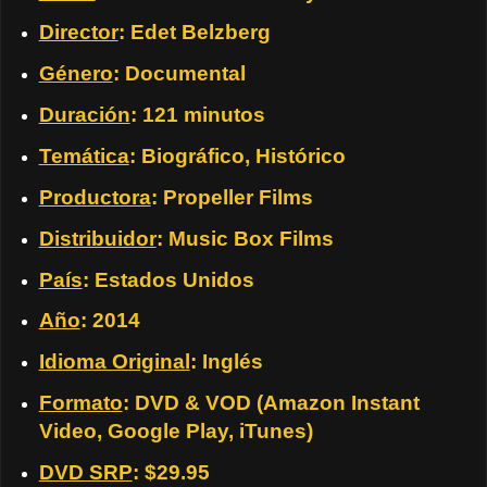
Director
: Edet Belzberg
Género
: Documental
Duración
: 121 minutos
Temática
: Biográfico, Histórico
Productora
: Propeller Films
Distribuidor
: Music Box Films
País
: Estados Unidos
Año
: 2014
Idioma Original
: Inglés
Formato
: DVD & VOD (Amazon Instant
Video, Google Play, iTunes)
DVD SRP
: $29.95