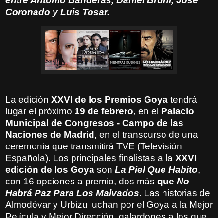
entre Antonio Banderas, Daniel Brühl, Jose
Coronado y Luis Tosar.
La edición
XXVI de los Premios Goya
tendrá
lugar el próximo
19 de febrero
, en el
Palacio
Municipal de Congresos - Campo de las
Naciones de Madrid
, en el transcurso de una
ceremonia que transmitirá TVE (Televisión
Española).
Los principales finalistas a la
XXVI
edición de los Goya
son
La Piel Que Habito
,
con 16 opciones a premio, dos más
que
No
Habrá Paz Para Los Malvados
. Las historias de
Almodóvar y Urbizu luchan por el Goya a la Mejor
Película y Mejor Dirección, galardones a los que