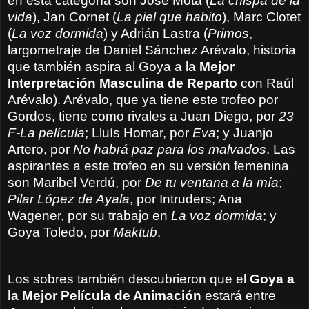
en esta categoría son José Mota (
La chispa de la
vida
), Jan Cornet (
La piel que habito
), Marc Clotet
(
La voz dormida
) y Adrián Lastra (
Primos
,
largometraje de Daniel Sánchez Arévalo, historia
que también aspira al Goya a la
Mejor
Interpretación Masculina de Reparto
con Raúl
Arévalo). Arévalo, que ya tiene este trofeo por
Gordos, tiene como rivales a Juan Diego, por
23
F-La película
; Lluís Homar, por
Eva
; y Juanjo
Artero, por
No habrá paz para los malvados
. Las
aspirantes a este trofeo en su versión femenina
son Maribel Verdú, por
De tu ventana a la mía
;
Pilar López de Ayala
, por Intruders; Ana
Wagener, por su trabajo en
La voz dormida
; y
Goya Toledo, por
Maktub
.
Los sobres también descubrieron que el
Goya a
la Mejor Película de Animación
estará entre