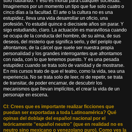
solo hablando. Y eso es mortal para cualquier sociedad.
Imaginemos por un momento un tipo que fue solo cuatro o
cinco días a la facultad. El arte o la cultura no es una
estupidez, lleva una vida desarrollar un oficio, una
profesión. Yo estudié quince o diecisiete años sin parar. Y
sigo estudiando, claro. La actuación es maravillosa cuando
se ocupa de la conducta del hombre, de su alma, de sus
deseos, del misterio que significa serlo, y del periplo que
afrontamos, de la cárcel que suele ser nuestra propia
personalidad y los grandes interrogantes que afrontamos
con nada, con lo que tenemos puesto. Y es una pesada
estupidez cuando se trata solo de vanidad y de mostrarse.
En mis cursos trato de que el teatro, como la vida, sea una
experiencia. No se trata solo de leer, ni de repetir, se trata
de transitar, de poder encarnar, de descubrir los
mecanismos que llevan implícitos, el crear la vida de un
personaje en escena.
CI: Crees que es importante realizar ficciones que
puedan ser exportadas a toda Latinoamérica? Qué
opinas del doblaje del español nacional por el
teóricamente “español neutro” (que en realidad no es
neutro sino mexicano o venezolano puro). Como ves la