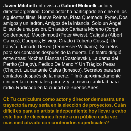
Javier Mitchell
entrevista a
Gabriel Molinelli
, actor y
director argentino. Como actor ha participado en cine en los
siguientes films: Nueve Reinas, Plata Quemada, Pyme, Dos
amigos y un ladrón, Amigos de la Infancia, Solo un Ángel,
El sur de una pasión. En teatro: Cartas a Moreno (Jorge
Goldenberg), Moockimpott (Peter Weiss), Calígula (Albert
Camus), Cuerpos, El viejo Criado (Roberto Cossa), Un
tranvía Llamado Deseo (Tennessee Williams), Secretos
para ser contados después de la muerte. En teatro dirigió,
entre otras: Noches Blancas (Dostoievski), La dama del
Perrito (Chejov), Pedido De Mano Y Un Trágico Pesar
(Chejov), La cantante Calva (Ionesco), Secretos para ser
contados después de la muerte. Filmó aproximadamente
cincuenta comerciales para tv. y la misma cantidad para
radio. Radicado en la ciudad de Buenos Aires.
CI: Tu curriculum como actor y director demuestra una
trayectoria muy seria en la elección de proyectos. Cuán
difícil es para un artista independiente hoy llevar a cabo
este tipo de elecciones frente a un público cada vez
mas mediatizado con contenidos superficiales?