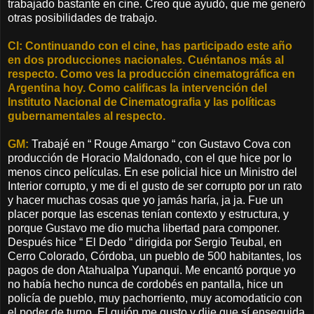
trabajado bastante en cine. Creo que ayudó, que me generó
otras posibilidades de trabajo.
CI: Continuando con el cine, has participado este año
en dos producciones nacionales. Cuéntanos más al
respecto. Como ves la producción cinematográfica en
Argentina hoy. Como calificas la intervención del
Instituto Nacional de Cinematografia y las políticas
gubernamentales al respecto.
GM:
Trabajé en “ Rouge Amargo “ con Gustavo Cova con
producción de Horacio Maldonado, con el que hice por lo
menos cinco películas. En ese policial hice un Ministro del
Interior corrupto, y me di el gusto de ser corrupto por un rato
y hacer muchas cosas que yo jamás haría, ja ja. Fue un
placer porque las escenas tenían contexto y estructura, y
porque Gustavo me dio mucha libertad para componer.
Después hice “ El Dedo “ dirigida por Sergio Teubal, en
Cerro Colorado, Córdoba, un pueblo de 500 habitantes, los
pagos de don Atahualpa Yupanqui. Me encantó porque yo
no había hecho nunca de cordobés en pantalla, hice un
policía de pueblo, muy pachorriento, muy acomodaticio con
el poder de turno. El guión me gusto y dije que sí enseguida