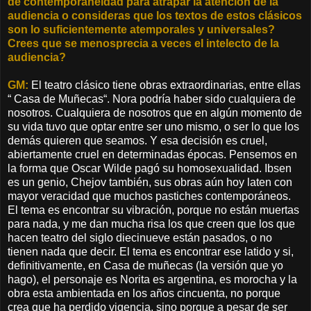
de contemporaneidad para atrapar la atención de la
audiencia o consideras que los textos de estos clásicos
son lo suficientemente atemporales y universales?
Crees que se menosprecia a veces el intelecto de la
audiencia?
GM:
El teatro clásico tiene obras extraordinarias, entre ellas
“ Casa de Muñecas“. Nora podría haber sido cualquiera de
nosotros. Cualquiera de nosotros que en algún momento de
su vida tuvo que optar entre ser uno mismo, o ser lo que los
demás quieren que seamos. Y esa decisión es cruel,
abiertamente cruel en determinadas épocas. Pensemos en
la forma que Oscar Wilde pagó su homosexualidad. Ibsen
es un genio, Chejov también, sus obras aún hoy laten con
mayor veracidad que muchos pastiches contemporáneos.
El tema es encontrar su vibración, porque no están muertas
para nada, y me dan mucha risa los que creen que los que
hacen teatro del siglo diecinueve están pasados, o no
tienen nada que decir. El tema es encontrar ese latido y si,
definitivamente, en Casa de muñecas (la versión que yo
hago), el personaje es Norita es argentina, es morocha y la
obra esta ambientada en los años cincuenta, no porque
crea que ha perdido vigencia, sino porque a pesar de ser