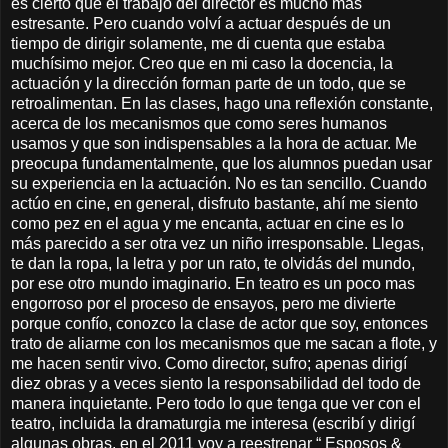
es cierto que el trabajo del director es mucho más
estresante. Pero cuando volví a actuar después de un
tiempo de dirigir solamente, me di cuenta que estaba
muchísimo mejor. Creo que en mi caso la docencia, la
actuación y la dirección forman parte de un todo, que se
retroalimentan. En las clases, hago una reflexión constante,
acerca de los mecanismos que como seres humanos
usamos y que son indispensables a la hora de actuar. Me
preocupa fundamentalmente, que los alumnos puedan usar
su experiencia en la actuación. No es tan sencillo. Cuando
actúo en cine, en general, disfruto bastante, ahí me siento
como pez en el agua y me encanta, actuar en cine es lo
más parecido a ser otra vez un niño irresponsable. Llegas,
te dan la ropa, la letra y por un rato, te olvidás del mundo,
por ese otro mundo imaginario. En teatro es un poco mas
engorroso por el proceso de ensayos, pero me divierte
porque confío, conozco la clase de actor que soy, entonces
trato de aliarme con los mecanismos que me sacan a flote, y
me hacen sentir vivo. Como director, sufro; apenas dirigí
diez obras y a veces siento la responsabilidad del todo de
manera inquietante. Pero todo lo que tenga que ver con el
teatro, incluida la dramaturgia me interesa (escribí y dirigí
algunas obras, en el 2011 voy a reestrenar “ Esposos &