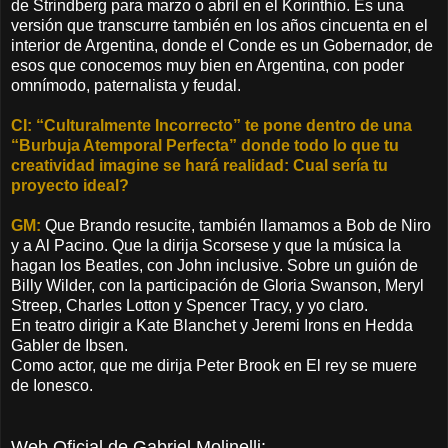
de Strindberg para marzo o abril en el Korinthio. Es una
versión que transcurre también en los años cincuenta en el
interior de Argentina, donde el Conde es un Gobernador, de
esos que conocemos muy bien en Argentina, con poder
omnímodo, paternalista y feudal.
CI: “Culturalmente Incorrecto” te pone dentro de una
“Burbuja Atemporal Perfecta” donde todo lo que tu
creatividad imagine se hará realidad: Cual sería tu
proyecto ideal?
GM:
Que Brando resucite, también llamamos a Bob de Niro
y a Al Pacino. Que la dirija Scorsese y que la música la
hagan los Beatles, con John inclusive. Sobre un guión de
Billy Wilder, con la participación de Gloria Swanson, Meryl
Streep, Charles Lotton y Spencer Tracy, y yo claro.
En teatro dirigir a Kate Blanchet y Jeremi Irons en Hedda
Gabler de Ibsen.
Como actor, que me dirija Peter Brook en El rey se muere
de Ionesco.
Web Oficial de Gabriel Molinelli: