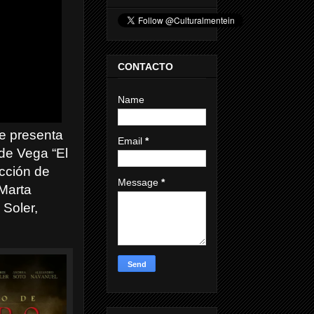
CONTACTO
Name
se presenta
Email
*
de Vega “El
cción de
Message
*
 Marta
Soler,