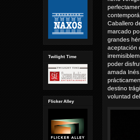
perfectamen
contemporán
Caballero d
marcado por
grandes héro
aceptación d
irremisible
Twilight Time
poder disfr
amada Inés.
prácticamen
destino trág
voluntad de
Flicker Alley