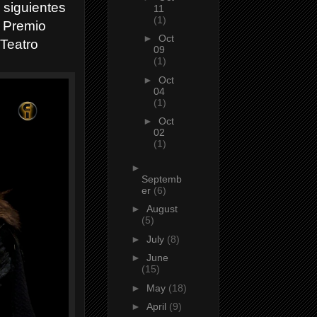
s siguientes
11
(1)
, Premio
►
Oct
 Teatro
09
(1)
►
Oct
04
(1)
►
Oct
02
(1)
►
Septemb
er
(6)
►
August
(5)
►
July
(8)
►
June
(15)
►
May
(18)
►
April
(9)