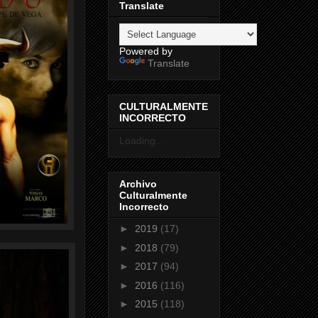
Translate
Powered by
Translate
CULTURALMENTE
INCORRECTO
Loading...
Archivo
Culturalmente
Incorrecto
►
2019
(17)
►
2018
(79)
►
2017
(94)
►
2016
(116)
►
2015
(118)