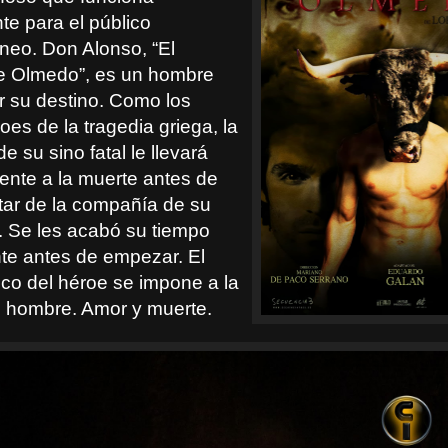
te para el público
eo. Don Alonso, “El
e Olmedo”, es un hombre
 su destino. Como los
es de la tragedia griega, la
e su sino fatal le llevará
mente a la muerte antes de
utar de la compañía de su
 Se les acabó su tiempo
te antes de empezar. El
ico del héroe se impone a la
l hombre. Amor y muerte.