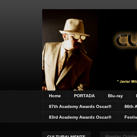
Home
PORTADA
Blu-ray
87th Academy Awards Oscar®
86th 
83rd Academy Awards Oscar®
Festi
Monday, Octobe
CULTURALMENTE