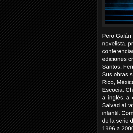
Pero Galán 
novelista, p
conferencian
ediciones cr
Santos, Fer
Sus obras s
Rico, México
Escocia, Ch
al inglés, a
Salvad al ra
infantil. Co
de la serie
1996 a 2000