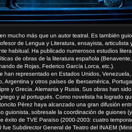
en mucho más que un autor teatral. Es también guio
rofesor de Lengua y Literatura, ensayista, articulista 
te habitual. Ha publicado numerosos estudios literar
íticas de obras de la literatura española (Benavente
nando de Rojas, Federico García Lorca, etc.).
e han representado en Estados Unidos, Venezuela,
, Argentina y otros países de Iberoamérica, Portugal
ipre y Grecia. Alemania y Rusia. Sus obras han sido
l griego y al portugués. Como novelista ha logrado q
toncito Pérez haya alcanzado una gran difusión entr
mo guionista, sobresale la coordinación de guiones (y
 de éxito de TVE Paraíso (2000-2003: cuatro tempora
 fue Subdirector General de Teatro del INAEM (Minis