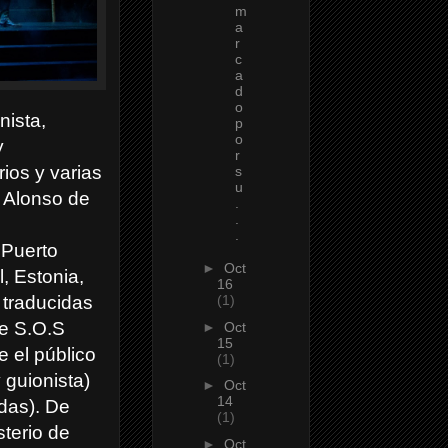
m
a
r
c
a
d
o
nista,
p
o
y
r
ios y varias
s
u
, Alonso de
.
.
.
 Puerto
►
Oct
, Estonia,
16
 traducidas
(1)
ue S.O.S
►
Oct
15
e el público
(1)
 guionista)
►
Oct
14
das). De
(1)
terio de
►
Oct