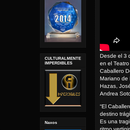
Desde el 3 
CULTURALMENTE
en el Teatr
IMPERDIBLES
Caballero D
Mariano de 
Hazas, José
Andrea Soto
“El Caballe
destino trág
Es una trag
Naxos
ritmo vertig