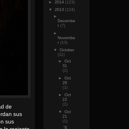
►
2014
(123)
▼
2013
(124)
►
Decembe
r
(7)
►
Novembe
r
(13)
▼
October
(11)
►
Oct
31
(1)
►
Oct
28
(1)
►
Oct
22
(1)
ad de
▼
Oct
erdan sus
21
(1)
on sus
"E