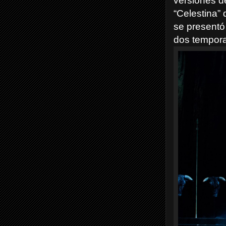
versiones d
“Celestina”
se presentó
dos tempora