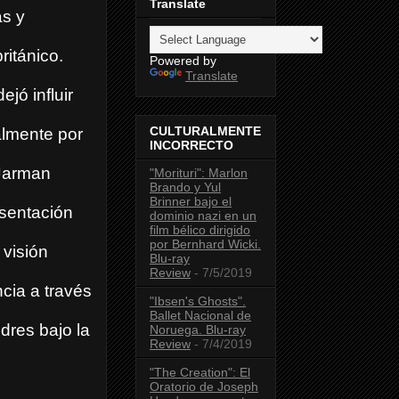
Translate
as y
ritánico.
Powered by
Translate
jó influir
CULTURALMENTE
almente por
INCORRECTO
 Jarman
"Morituri": Marlon
Brando y Yul
Brinner bajo el
esentación
dominio nazi en un
film bélico dirigido
por Bernhard Wicki.
 visión
Blu-ray
Review
- 7/5/2019
cia a través
"Ibsen's Ghosts".
Ballet Nacional de
dres bajo la
Noruega. Blu-ray
Review
- 7/4/2019
"The Creation": El
Oratorio de Joseph