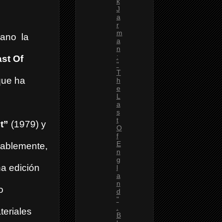
k
J
a
r
m
cano la
a
n
:
st Of
"
T
que ha
h
e
L
a
s
t
t”
(1979) y
O
f
E
ablemente,
n
g
a edición
l
a
n
o
d
"
.
teriales
B