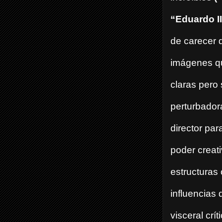
“Eduardo II
de carecer 
imágenes q
claras pero
perturbador
director par
poder creat
estructuras 
influencias
visceral crí