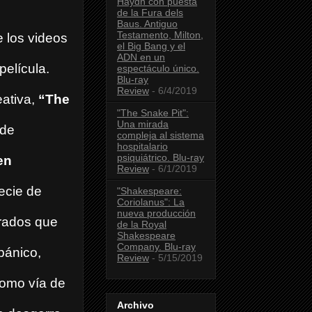
Haydn con puesta
de la Fura dels
Baus. Antiguo
Testamento, Milton,
 los videos
el Big Bang y el
ADN en un
película.
espectáculo único.
Blu-ray
Review
- 6/4/2019
eativa,
“The
"The Snake Pit":
Una mirada
 de
compleja al sistema
hospitalario
psiquiátrico. Blu-ray
en
Review
- 6/1/2019
cie de
"Shakespeare:
Coriolanus": La
nueva producción
rados que
de la Royal
Shakespeare
Company. Blu-ray
pánico,
Review
- 5/15/2019
como vía de
Archivo