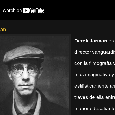
man
Derek Jarman
es 
director vanguardi
con la filmografía
más imaginativa y
estilísticamente a
través de ella enf
manera desafiante