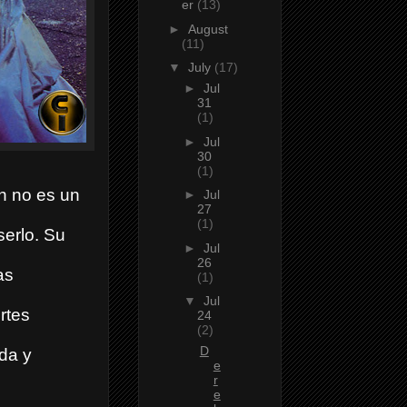
er
(13)
►
August
(11)
▼
July
(17)
►
Jul
31
(1)
►
Jul
30
(1)
n no es un
►
Jul
27
(1)
serlo. Su
►
Jul
26
as
(1)
▼
Jul
rtes
24
(2)
D
da y
e
r
e