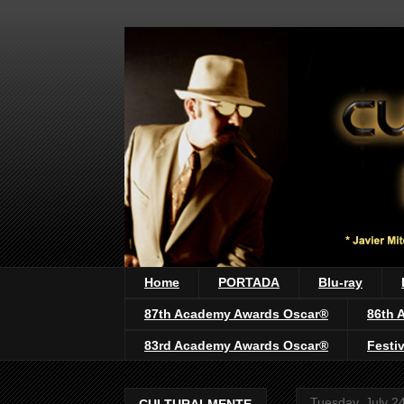
Home
PORTADA
Blu-ray
87th Academy Awards Oscar®
86th 
83rd Academy Awards Oscar®
Festi
Tuesday, July 2
CULTURALMENTE