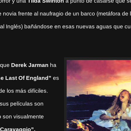
orror y una
Tilda Swinton
a punto de casarse que s
e novia frente al naufragio de un barco (metáfora de 
al Inglés) bañándose en esas nuevas aguas que cu
s que
Derek Jarman
ha
e Last Of England”
es
e los más difíciles.
sus películas son
ro son visualmente
“Caravaggio”,