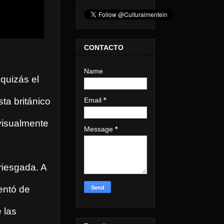
CONTACTO
Name
quizás el
Email
*
sta británico
 visualmente
Message
*
rriesgada. A
rentó de
 las