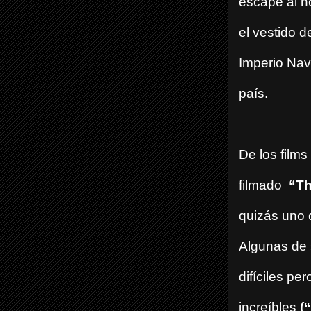
escape al h
el vestido d
Imperio Nav
país.
De los film
filmado
“Th
quizás uno d
Algunas de 
difíciles pe
increíbles
(