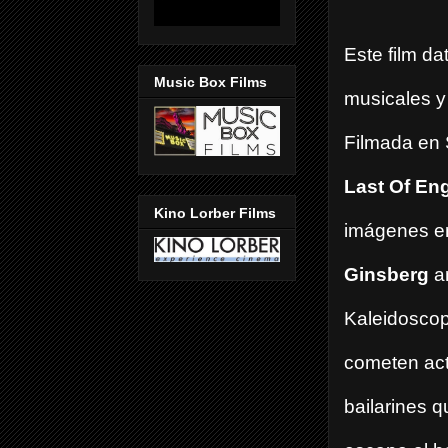
Este film d
Music Box Films
musicales y 
Filmada en 
Last Of En
Kino Lorber Films
imágenes en
Ginsberg
a
Kaleidosco
cometen act
bailarines 