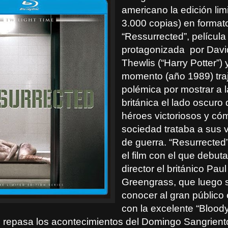
americano la edición lim
3.000 copias) en format
“Ressurrected”, película
protagonizada por
Davi
Thewlis
(“Harry Potter”)
momento (año 1989) tra
polémica por mostrar a 
británica el lado oscuro 
héroes victoriosos y có
sociedad trataba a sus 
de guerra. “Resurrected
el film con el que debu
director el británico Paul
Greengrass, que luego s
conocer al gran público
con la excelente “Blood
e repasa los acontecimientos del Domingo Sangrient