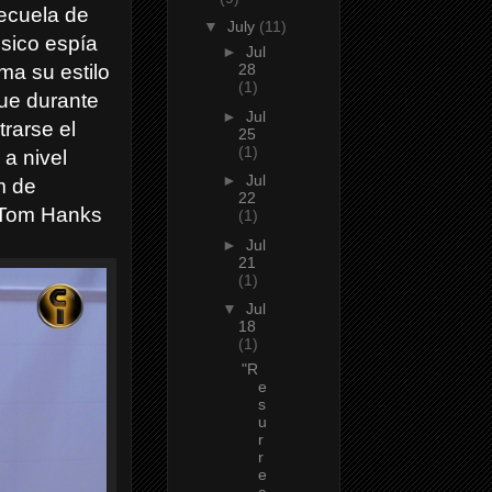
ecuela de
▼
July
(11)
sico espía
►
Jul
ma su estilo
28
(1)
que durante
►
Jul
trarse el
25
(1)
 a nivel
►
Jul
m de
22
a Tom Hanks
(1)
►
Jul
21
(1)
▼
Jul
18
(1)
"R
e
s
u
r
r
e