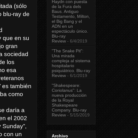
Haydn con puesta
itada (sólo
de la Fura dels
Baus. Antiguo
o blu-ray de
Testamento, Milton,
el Big Bang y el
ADN en un
d
espectáculo único.
Blu-ray
 y que en su
Review
- 6/4/2019
jo gran
"The Snake Pit":
la sociedad
Una mirada
compleja al sistema
de los
hospitalario
mo esa
psiquiátrico. Blu-ray
Review
- 6/1/2019
veteranos
"Shakespeare:
” es también
Coriolanus": La
taba como
nueva producción
de la Royal
Shakespeare
e daría a
Company. Blu-ray
Review
- 5/15/2019
 en el 2002
y Sunday”,
o con un
Archivo