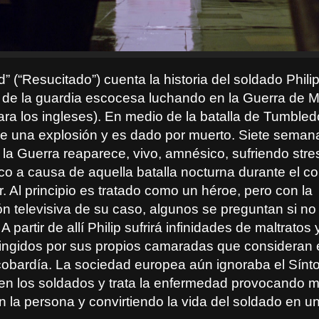
” (“Resucitado”) cuenta la historia del soldado Philip
de la guardia escocesa luchando en la Guerra de M
ara los ingleses). En medio de la batalla de Tumble
de una explosión y es dado por muerto. Siete sema
la Guerra reaparece, vivo, amnésico, sufriendo stre
o a causa de aquella batalla nocturna durante el con
r. Al principio es tratado como un héroe, pero con la
n televisiva de su caso, algunos se preguntan si no 
A partir de allí Philip sufrirá infinidades de maltratos
fringidos por sus propios camaradas que consideran
cobardía. La sociedad europea aún ignoraba el Sín
en los soldados y trata la enfermedad provocando 
n la persona y convirtiendo la vida del soldado en 