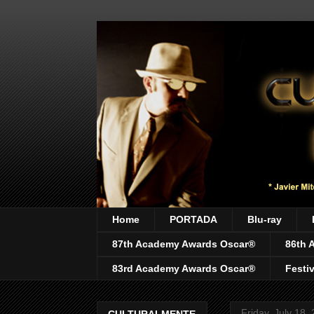
Home
PORTADA
Blu-ray
87th Academy Awards Oscar®
86th 
83rd Academy Awards Oscar®
Festi
Friday, July 18,
CULTURALMENTE