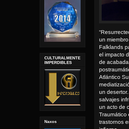
“Resurrected
un miembro 
Falklands p
el impacto 
CULTURALMENTE
de acabada 
IMPERDIBLES
postraumátic
Atlántico Su
mediatizació
un desertor. 
salvajes in
un acto de 
Traumático 
trastornos e
Naxos