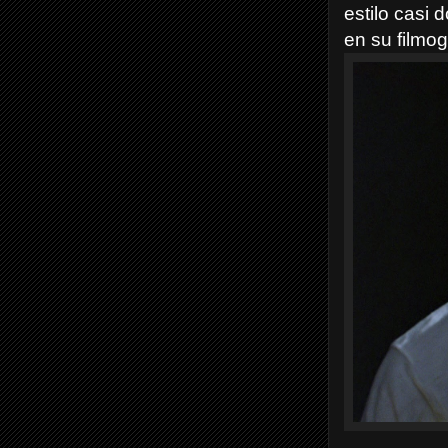
estilo casi 
en su filmog