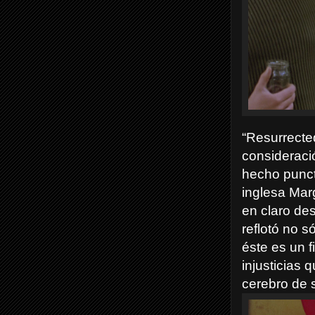
“Resurrecte
consideració
hecho punct
inglesa Marg
en claro des
reflotó no 
éste es un f
injusticias 
cerebro de 