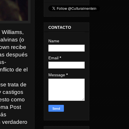
CONTACTO
 Williams,
alvinas (o
Name
down recibe
nas después
Email
*
ss-
flicto de el
Message
*
se trata de
 y castigos
 esto como
toma Post
más
un verdadero