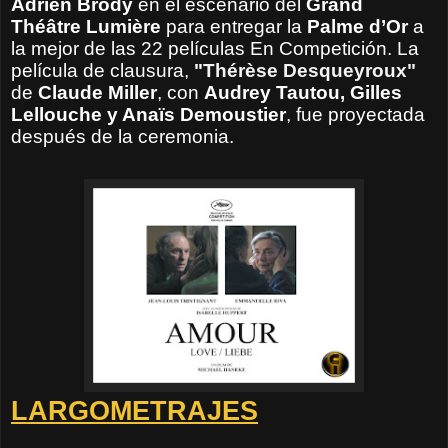
Adrien Brody
en el escenario del
Grand
Théâtre Lumière
para entregar la
Palme d’Or
a
la mejor de las 22 películas En Competición. La
película de clausura,
"
Thérèse Desqueyroux"
de
Claude Miller
, con
Audrey Tautou, Gilles
Lellouche y Anaïs Demoustier
, fue proyectada
después de la ceremonia.
LARGOMETRAJES