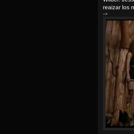
reaizar los 
-->