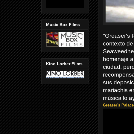
Music Box Films
"Greaser's 
contexto de
Seaweedhead
homenaje a 
Kino Lorber Films
ciudad, per
recompensas
sus deposic
mariachis en
música lo ay
Greaser's Palace