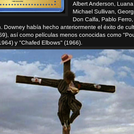
Albert Anderson, Luana
Michael Sullivan, Geor
Don Calfa, Pablo Ferro, 
 Downey había hecho anteriormente el éxito de cul
9), así como películas menos conocidas como "Pou
1964) y "Chafed Elbows" (1966).