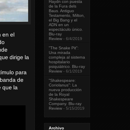
Haydn con puesta
de la Fura dels
Baus. Antiguo
Testamento, Milton,
el Big Bang y el
ADN en un
espectáculo único.
Blu-ray
 en el
Review
- 6/4/2019
do
"The Snake Pit":
nde
Una mirada
ue dirige la
compleja al sistema
hospitalario
psiquiátrico. Blu-ray
Review
- 6/1/2019
tímulo para
 banda de
"Shakespeare:
Coriolanus": La
e que la
nueva producción
de la Royal
Shakespeare
Company. Blu-ray
Review
- 5/15/2019
Archivo