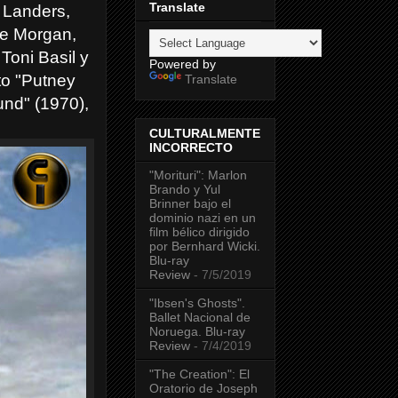
Translate
 Landers,
ge Morgan,
Toni Basil y
Powered by
to "Putney
Translate
nd" (1970),
CULTURALMENTE
INCORRECTO
"Morituri": Marlon
Brando y Yul
Brinner bajo el
dominio nazi en un
film bélico dirigido
por Bernhard Wicki.
Blu-ray
Review
- 7/5/2019
"Ibsen's Ghosts".
Ballet Nacional de
Noruega. Blu-ray
Review
- 7/4/2019
"The Creation": El
Oratorio de Joseph