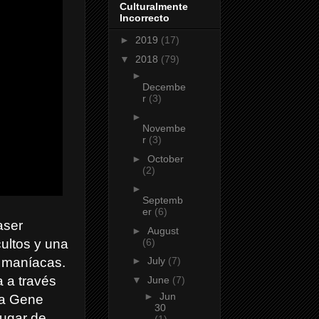
Culturalmente
Incorrecto
►
2019
(17)
▼
2018
(79)
►
Decembe
r
(3)
►
Novembe
r
(3)
►
October
(2)
►
Septemb
er
(6)
aser
►
August
(6)
ultos y una
 maníacas.
►
July
(7)
a a través
▼
June
(7)
►
Jun
 a Gene
30
lugar de
(1)