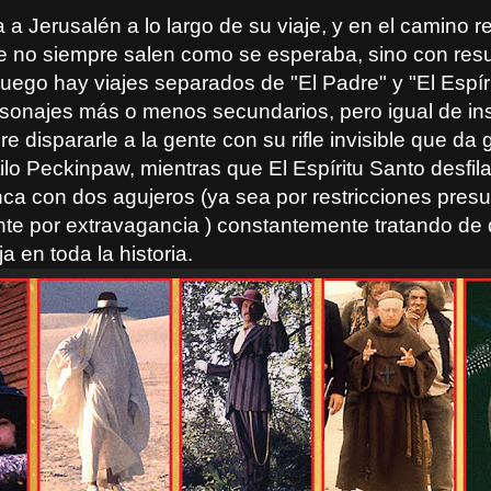
a Jerusalén a lo largo de su viaje, y en el camino re
e no siempre salen como se esperaba, sino con res
Luego hay viajes separados de "El Padre" y "El Espír
sonajes más o menos secundarios, pero igual de insó
re dispararle a la gente con su rifle invisible que da
tilo Peckinpaw, mientras que El Espíritu Santo desfil
ca con dos agujeros (ya sea por restricciones pres
te por extravagancia ) constantemente tratando de 
 en toda la historia.