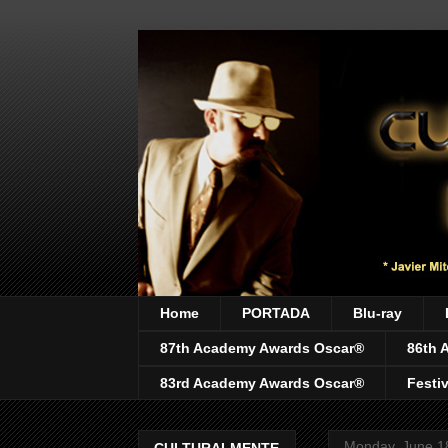
Home
PORTADA
Blu-ray
87th Academy Awards Oscar®
86th 
83rd Academy Awards Oscar®
Festi
Monday, June 1
CULTURALMENTE