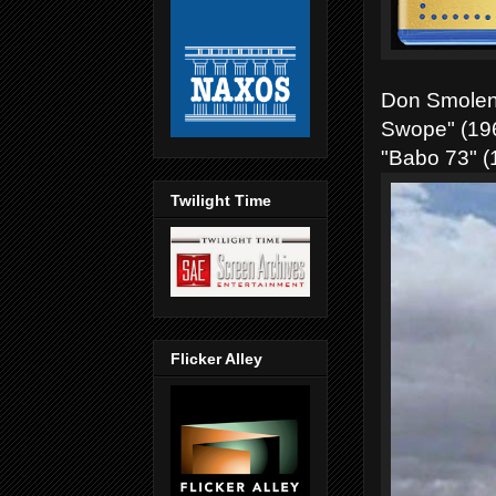
Don Smolen.
Swope" (196
"Babo 73" (
Twilight Time
Flicker Alley