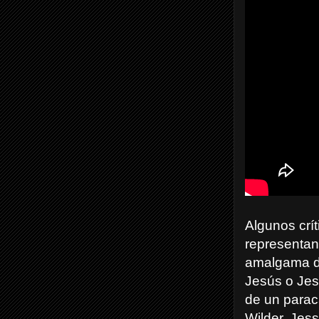
Algunos crí
representan
amalgama d
Jesús o Jess
de un parac
Wilder. Jess