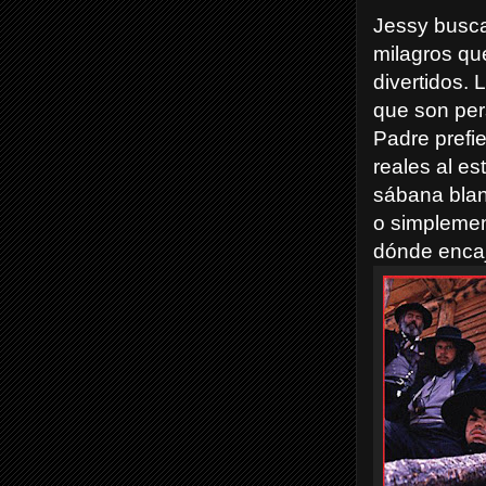
Jessy busca 
milagros qu
divertidos. 
que son per
Padre prefie
reales al es
sábana blan
o simplemen
dónde encaja