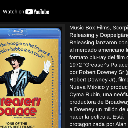
Music Box Films, Scorp
Releasing y Doppelgän
Releasing lanzaron co
al mercado americano l
formato blu-ray del film
1972 “Greaser's Palace”
por Robert Downey Sr (
Robert Downey Jr), fil
Nueva México y produc
Cyma Rubin, una neófit
productora de Broadway
a Downey un millón de 
hacer la película. Está
protagonizada por Alan