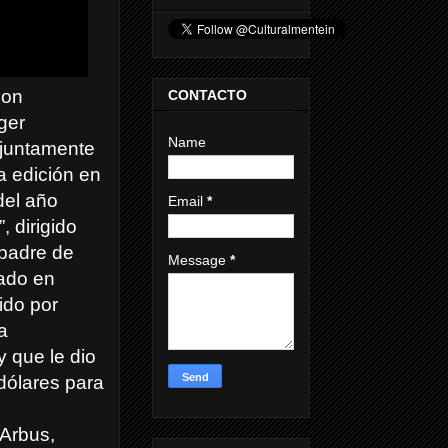
ion
CONTACTO
ger
Name
njuntamente
a edición en
 del año
Email
*
, dirigido
padre de
Message
*
mado en
ido por
a
 que le dio
dólares para
 Arbus,