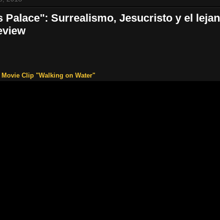
 Palace": Surrealismo, Jesucristo y el lejan
eview
 Movie Clip "Walking on Water"