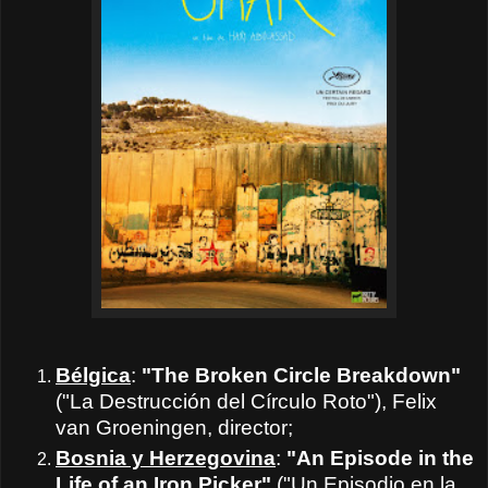
Bélgica
:
"The Broken Circle Breakdown"
("La Destrucción del Círculo Roto"), Felix
van Groeningen, director;
Bosnia y Herzegovina
:
"An Episode in the
Life of an Iron Picker"
("Un Episodio en la