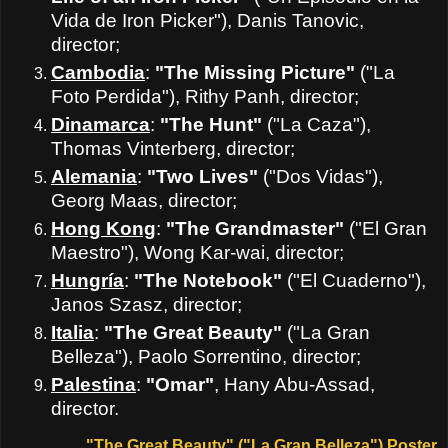
Vida de Iron Picker"), Danis Tanovic,
director;
Cambodia
:
"The Missing Picture"
("La
Foto Perdida"), Rithy Panh, director;
Dinamarca
:
"The Hunt"
("La Caza"),
Thomas Vinterberg, director;
Alemania
:
"Two Lives"
("Dos Vidas"),
Georg Maas, director;
Hong Kong
:
"The Grandmaster"
("El Gran
Maestro"), Wong Kar-wai, director;
Hungría
:
"The Notebook"
("El Cuaderno"),
Janos Szasz, director;
Italia
:
"The Great Beauty"
("La Gran
Belleza"), Paolo Sorrentino, director;
Palestina
:
"Omar"
, Hany Abu-Assad,
director.
"The Great Beauty" ("La Gran Belleza") Poster