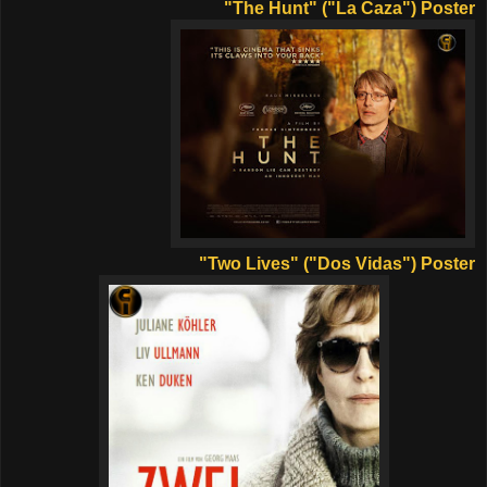
"The Hunt"
("La Caza") Poster
"Two Lives"
("Dos Vidas") Poster