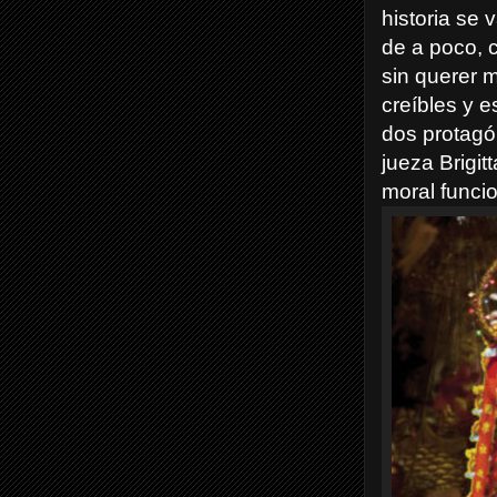
historia se 
de a poco, 
sin querer m
creíbles y e
dos protagó
jueza Brigit
moral funcio