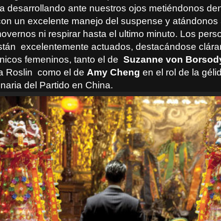
va desarrollando ante nuestros ojos metiéndonos den
con un excelente manejo del suspense y atándonos 
overnos ni respirar hasta el ultimo minuto. Los per
stán
excelentemente actuados, destacándose clára
nicos femeninos, tanto el de
Suzanne von Borsod
ta Roslin
como el de
Amy Cheng
en el rol de la géli
naria del Partido en China.