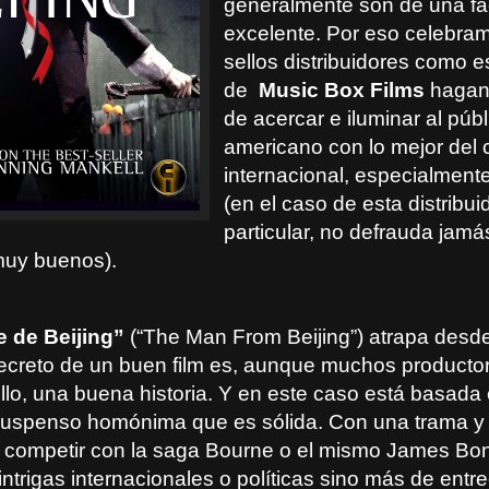
generalmente son de una fa
excelente. Por eso celebra
sellos distribuidores como e
de
Music Box Films
hagan 
de acercar e iluminar al públ
americano con lo mejor del 
internacional, especialment
(en el caso de esta distribui
particular, no defrauda jamá
 muy buenos).
 de Beijing”
(“The Man From Beijing”) atrapa desde
secreto de un buen film es, aunque muchos producto
llo, una buena historia. Y en este caso está basada 
e suspenso homónima que es sólida. Con una trama y
 competir con la saga Bourne o el mismo James Bo
intrigas internacionales o políticas sino más de entre