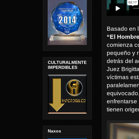
Basado en la
“El Hombre
comienza co
pequeño y r
detrás del a
CULTURALMENTE
IMPERDIBLES
Juez Brigit
víctimas es
paralelamen
equivocado.
enfrentarse
tienen orige
Naxos