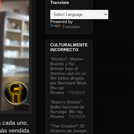
Translate
Powered by
Translate
CULTURALMENTE
INCORRECTO
"Morituri": Marlon
Brando y Yul
Brinner bajo el
dominio nazi en un
film bélico dirigido
por Bernhard Wicki.
Blu-ray
Review
- 7/5/2019
"Ibsen's Ghosts".
Ballet Nacional de
Noruega. Blu-ray
Review
- 7/4/2019
s cada uno,
"The Creation": El
más vendida
Oratorio de Joseph