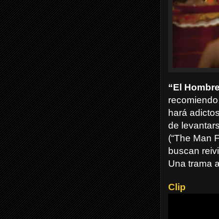
“El Hombre
recomiendo 
hará adicto
de levantars
(“The Man F
buscan reiv
Una trama ad
Clip