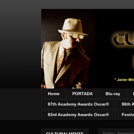
Home
PORTADA
Blu-ray
87th Academy Awards Oscar®
86th 
83rd Academy Awards Oscar®
Festi
Friday, Septemb
CULTURALMENTE