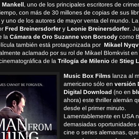
 Mankell
, uno de los principales escritores de crime
tiempo, con más de 30 millones de copias de sus lib
 y uno de los autores de mayor venta del mundo. La
or
Fred Breinersdorfer
y
Leonie Breinersdorfer
. J
e la
Cámara de Oro Suzanne von Borsody
como Br
película también está protagonizada por
Mikael Nyqv
nalmente aclamado por su rol de Mikael Blomkvist en 
cinematográfica de la
Trilogía de Milenio
de
Stieg 
Music Box Films
lanza al 
americano sólo en
versión
Digital Download
(no en
bl
ahora) este thriller alemán 
desde el primer minuto.
Lamentablemente en USA n
demasiadas oportunidades d
cine o series alemanas, que