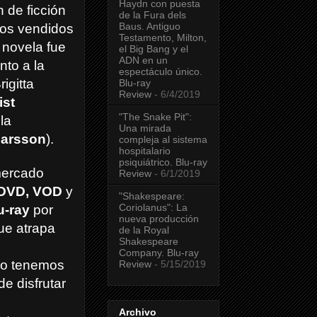
Haydn con puesta
n de ficción
de la Fura dels
Baus. Antiguo
ros vendidos
Testamento, Milton,
 novela fue
el Big Bang y el
ADN en un
unto a la
espectáculo único.
igitta
Blu-ray
Review
- 6/4/2019
ist
"The Snake Pit":
la
Una mirada
Larsson
).
compleja al sistema
hospitalario
psiquiátrico. Blu-ray
mercado
Review
- 6/1/2019
 DVD, VOD
y
"Shakespeare:
Coriolanus": La
u-ray
por
nueva producción
que atrapa
de la Royal
Shakespeare
Company. Blu-ray
o tenemos
Review
- 5/15/2019
e disfrutar
Archivo