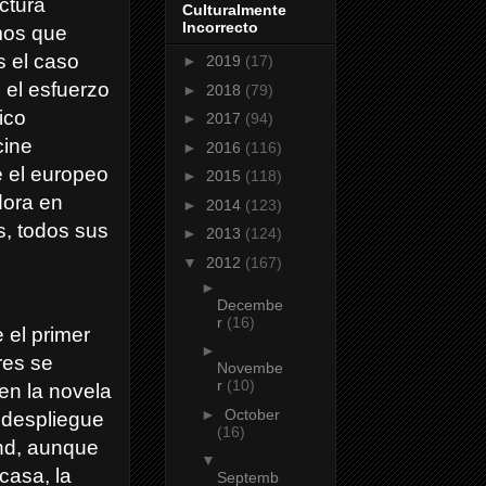
ctura
Culturalmente
Incorrecto
mos que
s el caso
►
2019
(17)
el esfuerzo
►
2018
(79)
ico
►
2017
(94)
cine
►
2016
(116)
e el europeo
►
2015
(118)
dora en
►
2014
(123)
s, todos sus
►
2013
(124)
▼
2012
(167)
►
Decembe
r
(16)
 el primer
►
res se
Novembe
r
(10)
en la novela
►
October
 despliegue
(16)
nd, aunque
▼
casa, la
Septemb