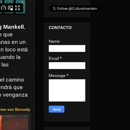
 Mankell
,
CONTACTO
e que
Name
anas en un
n loco está
Cuando la
Email
*
 las
Message
*
 el camino
endrá que
de venganza
nne von Borsody