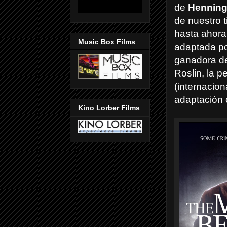
de
Henning
de nuestro 
hasta ahora
Music Box Films
adaptada p
ganadora d
Roslin, la 
(internacio
adaptación 
Kino Lorber Films