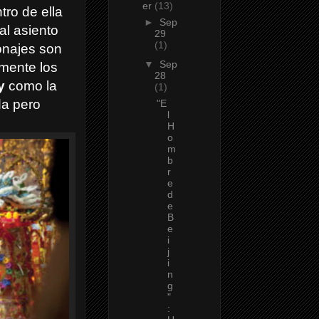
er
(13)
tro de ella
►
Sep
al asiento
29
(1)
sonajes son
▼
Sep
mente los
28
y
como la
(1)
da pero
"E
l
H
o
m
b
r
e
d
e
B
e
i
j
i
n
g
"
: