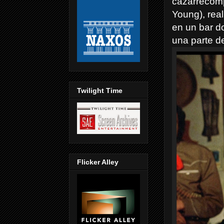
cazarrecomp
Young), rea
en un bar d
una parte de
Twilight Time
Flicker Alley