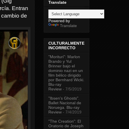
 (Gig
Translate
rcía. Entran
a cambio de
Powered by
Translate
CULTURALMENTE
INCORRECTO
"Morituri": Marlon
Brando y Yul
Brinner bajo el
dominio nazi en un
film bélico dirigido
por Bernhard Wicki.
Blu-ray
Review
- 7/5/2019
"Ibsen's Ghosts".
Ballet Nacional de
Noruega. Blu-ray
Review
- 7/4/2019
"The Creation": El
Oratorio de Joseph