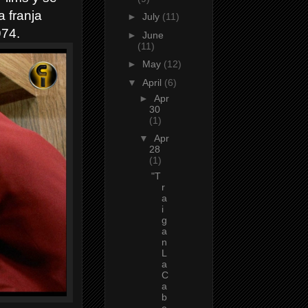
a franja
►
July
(11)
974.
►
June
(11)
►
May
(12)
▼
April
(6)
►
Apr
30
(1)
▼
Apr
28
(1)
"T
r
a
i
g
a
n
L
a
C
a
b