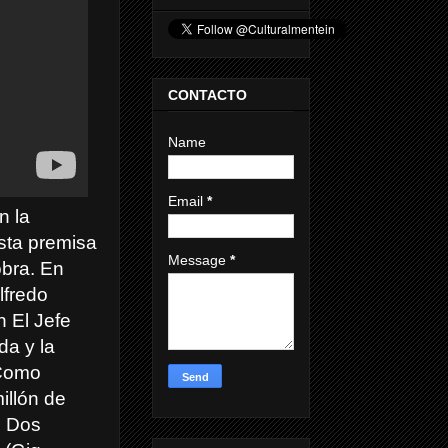
CONTACTO
Name
Email
*
n la
esta premisa
Message
*
obra. En
lfredo
n El Jefe
da y la
 Como
illón de
. Dos