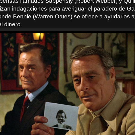
ensas llamados Sappensly (Robert Webber) y Quill
lizan indagaciones para averiguar el paradero de Ga
onde Bennie (Warren Oates) se ofrece a ayudarlos 
l dinero.