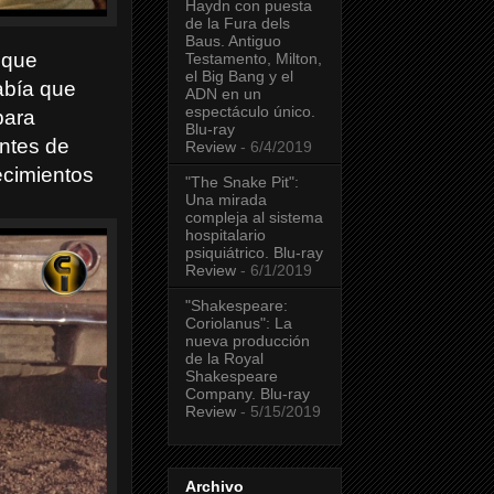
Haydn con puesta
de la Fura dels
Baus. Antiguo
 que
Testamento, Milton,
el Big Bang y el
abía que
ADN en un
espectáculo único.
para
Blu-ray
ntes de
Review
- 6/4/2019
ecimientos
"The Snake Pit":
Una mirada
compleja al sistema
hospitalario
psiquiátrico. Blu-ray
Review
- 6/1/2019
"Shakespeare:
Coriolanus": La
nueva producción
de la Royal
Shakespeare
Company. Blu-ray
Review
- 5/15/2019
Archivo