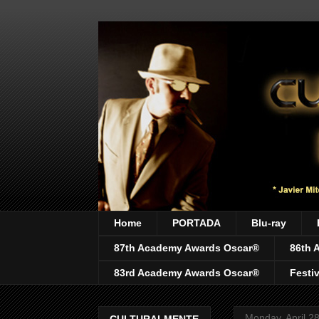
Home
PORTADA
Blu-ray
87th Academy Awards Oscar®
86th 
83rd Academy Awards Oscar®
Festi
Monday, April 2
CULTURALMENTE