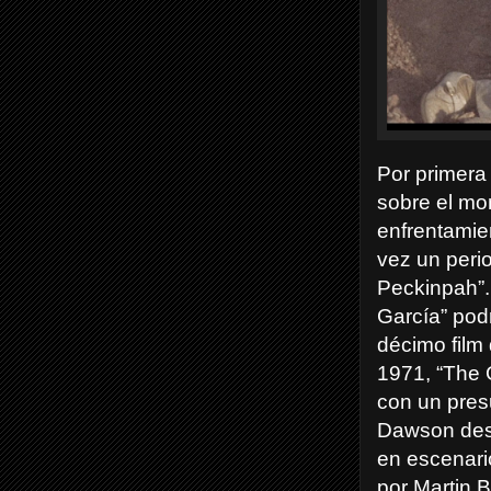
Por primera 
sobre el mon
enfrentamie
vez un perio
Peckinpah”.
García” podr
décimo film
1971, “The G
con un pres
Dawson desa
en escenari
por Martin 