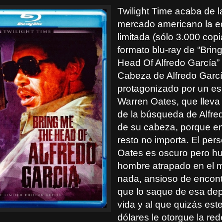
Twilight Time acaba de l
mercado americano la e
limitada (sólo 3.000 cop
formato blu-ray de “Bri
Head Of Alfredo García” 
Cabeza de Alfredo García
protagonizado por un es
Warren Oates, que lleva 
de la búsqueda de Alfre
de su cabeza, porque en
resto no importa. El per
Oates es oscuro pero h
hombre atrapado en el m
nada, ansioso de encont
que lo saque de esa de
vida y al que quizás este
dólares le otorgue la re