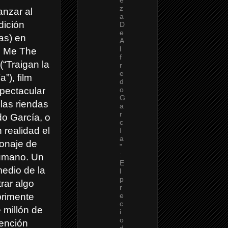
e
z
anzar al
a
dición
D
e
ias) en
A
l
ng Me The
f
(“Traigan la
r
e
”), film
d
pectacular
o
G
las riendas
a
r
do García, o
c
 realidad el
í
a
sonaje de
"
:
umano. Un
E
edio de la
l
p
rar algo
r
primente
e
c
 millón de
i
o
dención