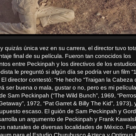
y quizás única vez en su carrera, el director tuvo tota
taje final de su película. Fueron tan conocidos los
ntos entre Peckinpah y los directivos de los estudio
dista le preguntó si algún día se podría ver un film 
 El director contestó: “He hecho “Traigan la Cabeza 
á ser buena o mala, gustar o no, pero es mi película
 de Sam Peckinpah (“The Wild Bunch”, 1969, “Perros
etaway”, 1972, “Pat Garret & Billy The Kid”, 1973), 
upuesto escaso. El guión de Sam Peckinpah y Gord
rrolla un argumento de Peckinpah y Frank Kawalski
os naturales de diversas localidades de México. Fu
Baum para el Estudio Churubusco Azteca y Optimus 