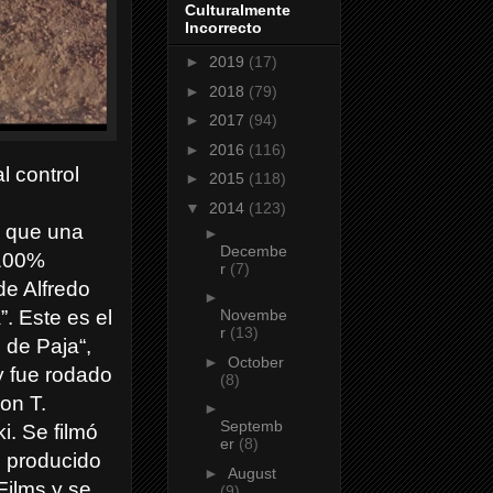
Culturalmente
Incorrecto
►
2019
(17)
►
2018
(79)
►
2017
(94)
►
2016
(116)
l control
►
2015
(118)
▼
2014
(123)
s que una
►
Decembe
“100%
r
(7)
de Alfredo
►
”. Este es el
Novembe
r
(13)
 de Paja“,
►
October
y fue rodado
(8)
on T.
►
Septemb
. Se filmó
er
(8)
e producido
►
August
Films y se
(9)