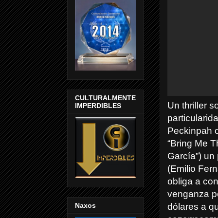
CULTURALMENTE
Un thriller
IMPERDIBLES
particularid
Peckinpah c
“Bring Me T
García”) un
(Emilio Fer
obliga a con
venganza po
Naxos
dólares a qu