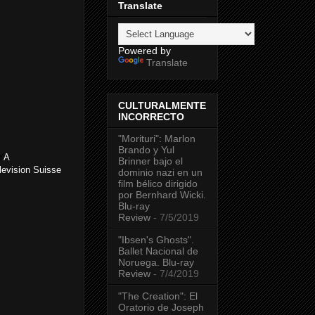
Translate
Powered by
Translate
CULTURALMENTE
INCORRECTO
"Morituri": Marlon
Brando y Yul
Y
A
Brinner bajo el
levision Suisse
dominio nazi en un
film bélico dirigido
por Bernhard Wicki.
Blu-ray
Review
- 7/5/2019
"Ibsen's Ghosts".
Ballet Nacional de
Noruega. Blu-ray
Review
- 7/4/2019
"The Creation": El
Oratorio de Joseph