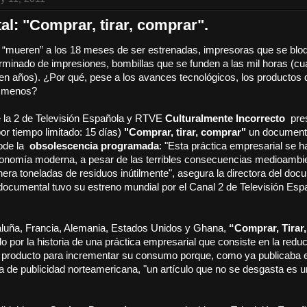
l: "Comprar, tirar, comprar".
 “mueren” a los 18 meses de ser estrenadas, impresoras que se bloqu
minado de impresiones, bombillas que se funden a las mil horas (c
ien años). ¿Por qué, pese a los avances tecnológicos, los producto
z menos?
 la 2 de Televisión Española y RTVE
Culturalmente Incorrecto
pre
or tiempo limitado: 15 días)
"Comprar, tirar, comprar"
un document
tode la
obsolescencia programada
:
"Esta práctica empresarial se h
economía moderna
, a pesar de las terribles consecuencias medioambi
era toneladas de residuos inútilmente",
asegura la directora del doc
 documental tuvo su estreno mundial por el Canal 2 de Televisi
ó
n Espa
luña, Francia, Alemania, Estados Unidos y Ghana,
“Comprar, Tirar
o por la historia de una práctica empresarial que consiste en la redu
n producto para incrementar su consumo porque, como ya publicaba 
ta de publicidad norteamericana, "un artículo que no se desgasta es u