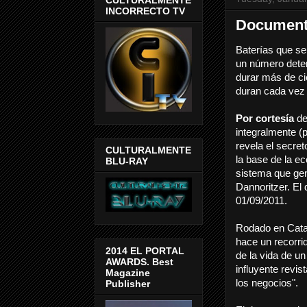
INCORRECTO TV
Documenta
Baterías que se
un número deter
durar m
á
s de c
duran cada ve
Por cortesía
de
integralmente (p
revela el secre
CULTURALMENTE
la base de la 
BLU-RAY
sistema que gen
Dannoritzer. El
01/09/2011.
Rodado en Cata
hace un recorrid
2014 EL PORTAL
de la vida de u
AWARDS. Best
influyente revis
Magazine
los negocios".
Publisher