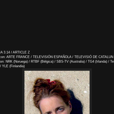
A 3.14 / ARTICLE Z
n con: ARTE FRANCE / TELEVISIÓN ESPAÑOLA / TELEVISIÓ DE CATALUN
on: NRK (Noruega) / RTBF (Bélgica) / SBS-TV (Australia) / TG4 (Irlanda) / Te
 YLE (Finlandia)