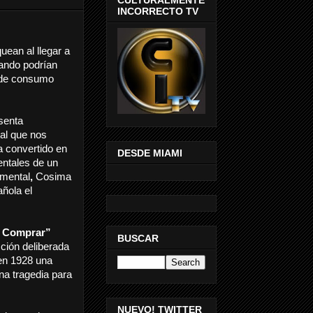
INCORRECTO TV
ean al llegar a
uando podrían
s de consumo
senta
al que nos
a convertido en
DESDE MIAMI
entales de un
umental
,
Cosima
ñola el
, Comprar”
BUSCAR
cción deliberada
en 1928 una
na tragedia para
NUEVO! TWITTER