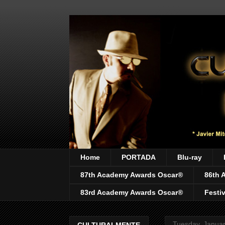
Home
PORTADA
Blu-ray
87th Academy Awards Oscar®
86th 
83rd Academy Awards Oscar®
Festi
Tuesday, Januar
CULTURALMENTE