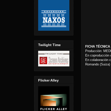
Twilight Time
FICHA TÉCNICA
Producción: MEDI
En coproducció
En colaboración c
Romando (Suiza) /
Flicker Alley