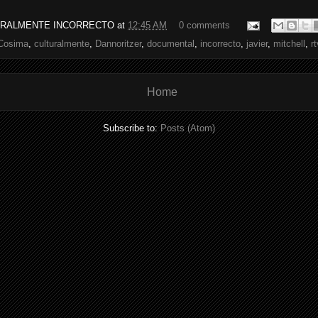
URALMENTE INCORRECTO
at
12:45 AM
0 comments
Cosima
,
culturalmente
,
Dannoritzer
,
documental
,
incorrecto
,
javier
,
mitchell
,
r
Home
Subscribe to:
Posts (Atom)