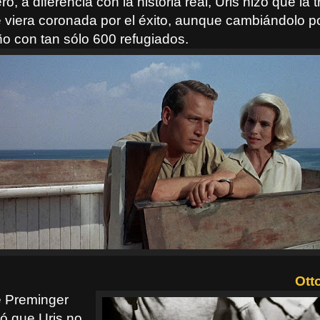
ro, a diferencia con la historia real, Uris hizo que la 
 viera coronada por el éxito, aunque cambiándolo p
 con tan sólo 600 refugiados.
Ott
e Preminger
ió que Uris no