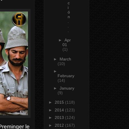
c
i
ó
n
.
.
.
►
Apr
01
(1)
►
March
(10)
►
February
(14)
►
January
(9)
►
2015
(118)
►
2014
(123)
►
2013
(124)
►
2012
(167)
Preminger le