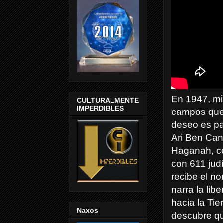
En 1947, mi
CULTURALMENTE
IMPERDIBLES
campos que 
deseo es par
Ari Ben Can
Haganah, con
con 611 jud
recibe el no
narra la lib
hacia la Ti
Naxos
descubre qu