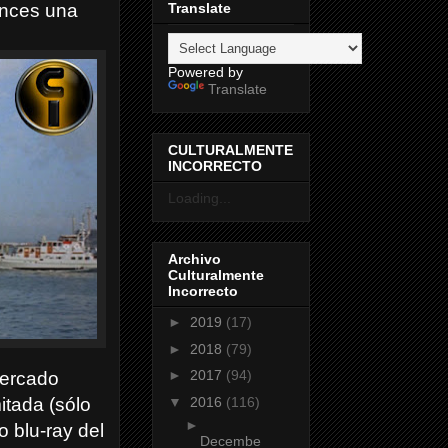
Translate
onces una
Powered by
Translate
CULTURALMENTE
INCORRECTO
Loading...
Archivo
Culturalmente
Incorrecto
►
2019
(17)
►
2018
(79)
►
2017
(94)
mercado
▼
2016
(116)
itada (sólo
►
o blu-ray del
Decembe