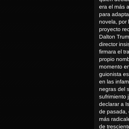
era el más 
para adapta
novela, por 
proyecto re
Dalton Trum
director ins
firmara el t
propio nomb
momento en
guionista es
en las infam
negras del 
sufrimiento 
declarar a 
de pasada, e
más radical
de trescien