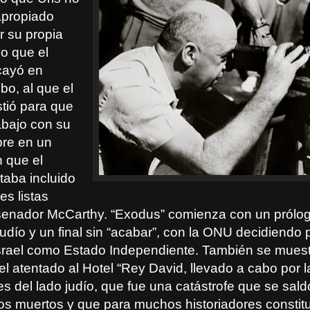
apropiado
r su propia
lo que el
cayó en
bo, al que el
istió para que
rabajo con su
re en un
 que el
taba incluido
es listas
senador McCarthy. “Exodus” comienza con un prólog
judío y un final sin “acabar”, con la ONU decidiendo
Israel como Estado Independiente. También se muest
l atentado al Hotel “Rey David, llevado a cabo por l
es del lado judío, que fue una catástrofe que se sal
tos muertos y que para muchos historiadores constit