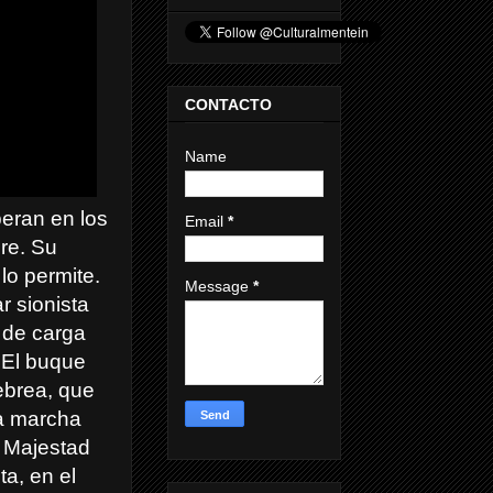
CONTACTO
Name
peran en los
Email
*
re. Su
lo permite.
Message
*
r sionista
o de carga
 El buque
hebrea, que
la marcha
u Majestad
a, en el