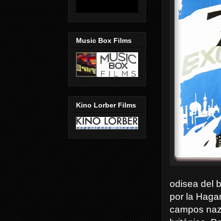
Music Box Films
Kino Lorber Films
odisea del 
por la Haga
campos nazis