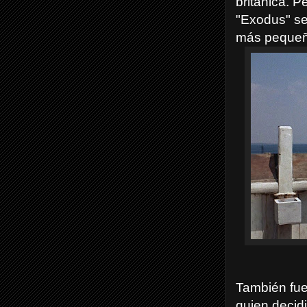
británica. Pe
"Exodus" se
más pequeño
También fu
quien decid