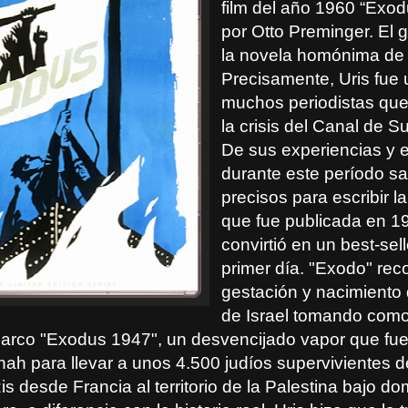
film del año 1960 “Exodu
por Otto Preminger. El 
la novela homónima de 
Precisamente, Uris fue 
muchos periodistas que
la crisis del Canal de 
De sus experiencias y e
durante este período sa
precisos para escribir l
que fue publicada en 1
convirtió en un best-sel
primer día. "Exodo" rec
gestación y nacimiento
de Israel tomando como
barco "Exodus 1947", un desvencijado vapor que fue 
nah para llevar a unos 4.500 judíos supervivientes d
 desde Francia al territorio de la Palestina bajo d