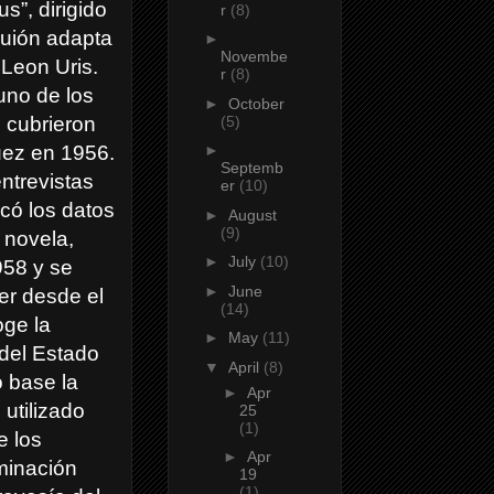
s”, dirigido
r
(8)
guión adapta
►
Novembe
Leon Uris.
r
(8)
uno de los
►
October
(5)
 cubrieron
Suez en 1956.
►
Septemb
ntrevistas
er
(10)
có los datos
►
August
(9)
a novela,
►
July
(10)
958 y se
►
June
ler desde el
(14)
oge la
►
May
(11)
 del Estado
▼
April
(8)
 base la
►
Apr
utilizado
25
(1)
e los
►
Apr
ominación
19
(1)