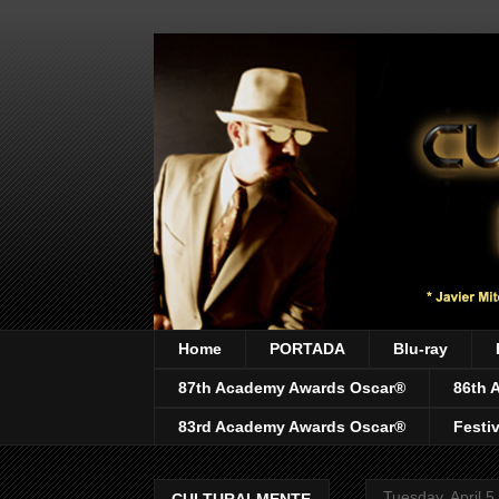
Home
PORTADA
Blu-ray
87th Academy Awards Oscar®
86th 
83rd Academy Awards Oscar®
Festi
Tuesday, April 5
CULTURALMENTE