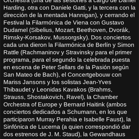
Orchestra (una de las sesiones a cargo de Daniel
Harding, otra con Daniele Gatti, y la tercera con la
dirección de la mentada Hannigan), y cerrando el
Festival la Filarmónica de Viena con Gustavo
Dudamel (Sibelius, Mozart, Beethoven, Dvorák,
Rimsky-Korsakov, Mussorgsky). Dos conciertos
cada una dieron la Filarmónica de Berlín y Simon
Rattle (Rachmaninov y Stravinsky para el primer
programa, para el segundo la celebrada puesta
en escena de Peter Sellars de la Pasión según
San Mateo de Bach), el Concertgebouw con
Mariss Jansons y los solistas Jean-Yves
Thibaudet y Leonidas Kavakos (Brahms,
Strauss, Shostakovich, Ravel), la Chamber
Orchestra of Europe y Bernard Haitink (ambos
conciertos dedicados a Schumann, en los que
participaron Murray Perahia e Isabelle Faust), la
Sinfónica de Lucerna (a quien correspondió dar
dos estrenos de J. M. Staud), la Gewandhaus