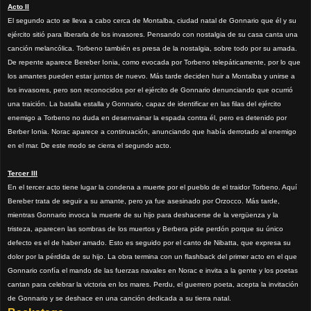
Acto II
El segundo acto se lleva a cabo cerca de Montalba, ciudad natal de Gonnario que él y su
ejército sitió para liberarla de los invasores. Pensando con nostalgia de su casa canta una
canción melancólica.
Torbeno también es presa de la nostalgia, sobre todo por su amada.
De repente aparece Bereber Ionia, como evocada por Torbeno telepáticamente, por lo que
los amantes pueden estar juntos de nuevo. Más tarde deciden huir a Montalba y unirse a
los invasores, pero son reconocidos por el ejército de Gonnario denunciando que ocurrió
una traición. La batalla estalla y Gonnario, capaz de identificar en las filas del ejército
enemigo a Torbeno no duda en desenvainar la espada contra él, pero es detenido por
Berber Ionia. Norac aparece a continuación, anunciando que había derrotado al enemigo
en el mar. De este modo se cierra el segundo acto.
Tercer III
En el tercer acto tiene lugar la condena a muerte por el pueblo de el traidor Torbeno. Aquí
Bereber trata de seguir a su amante, pero ya fue asesinado por Orzocco. Más tarde,
mientras Gonnario invoca la muerte de su hijo para deshacerse de la vergüenza y la
tristeza, aparecen las sombras de los muertos y Berbera pide perdón porque su único
defecto es el de haber amado. Esto es seguido por el canto de Nibatta, que expresa su
dolor por la pérdida de su hijo.
La obra termina con un flashback del primer acto en el que
Gonnario confía el mando de las fuerzas navales en Norac e invita a la gente y los poetas
cantan para celebrar la victoria en los mares. Perdu, el guerrero poeta, acepta la invitación
de Gonnario y se deshace en una canción dedicada a su tierra natal.