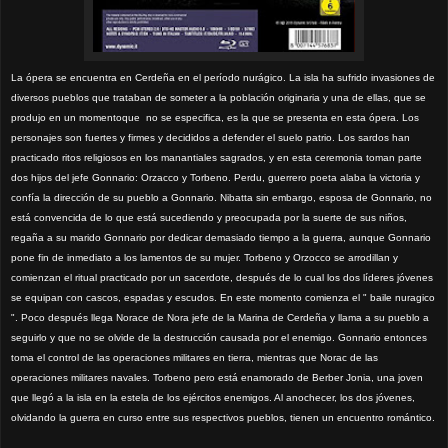
La ópera se encuentra en Cerdeña en el período nurágico. La isla ha sufrido invasiones de
diversos pueblos que trataban de someter a la población originaria y una de ellas, que se
produjo en un momentoque
no se especifica, es la que se presenta en esta ópera. Los
personajes son fuertes y firmes y decididos a defender el suelo patrio. Los sardos han
practicado ritos religiosos en los manantiales sagrados, y en esta ceremonia toman parte
dos hijos del jefe Gonnario: Orzacco y Torbeno. Perdu, guerrero poeta alaba la victoria y
confía la dirección de su pueblo a Gonnario. Nibatta sin embargo, esposa de Gonnario, no
está convencida de lo que está sucediendo y preocupada por la suerte de sus niños,
regaña a su marido Gonnario por dedicar demasiado tiempo a la guerra, aunque Gonnario
pone fin de inmediato a los lamentos de su mujer. Torbeno y Orzocco se arrodillan y
comienzan el ritual practicado por un sacerdote, después de lo cual los dos líderes jóvenes
se equipan con cascos, espadas y escudos. En este momento comienza el " baile nuragico
". Poco después llega Norace de Nora jefe de la Marina de Cerdeña y llama a su pueblo a
seguirlo y que no se olvide de la destrucción causada por el enemigo. Gonnario entonces
toma el control de las operaciones militares en tierra, mientras que Norac de las
operaciones militares navales. Torbeno pero está enamorado de Berber Jonia, una joven
que llegó a la isla en la estela de los ejércitos enemigos. Al anochecer, los dos jóvenes,
olvidando la guerra en curso entre sus respectivos pueblos, tienen un encuentro romántico.