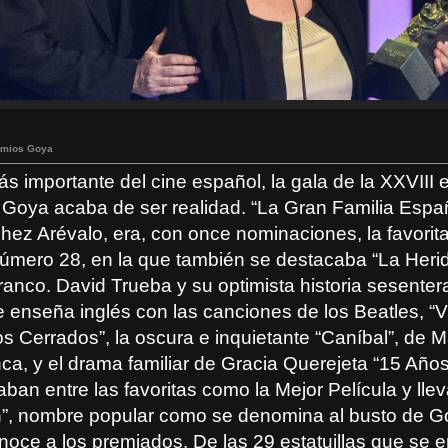
emios Goya
 importante del cine español, la gala de la XXVIII 
 Goya acaba de ser realidad. “La Gran Familia Españ
hez Arévalo, era, con once nominaciones, la favorit
 número 28, en la que también se destacaba “La Herid
anco. David Trueba y su optimista historia sesenter
 enseña inglés con las canciones de los Beatles, “Vi
s Cerrados”, la oscura e inquietante “Caníbal”, de 
ca, y el drama familiar de Gracia Querejeta “15 Año
ban entre las favoritas como la Mejor Película y lle
”, nombre popular como se denomina al busto de G
noce a los premiados. De las 29 estatuillas que se 