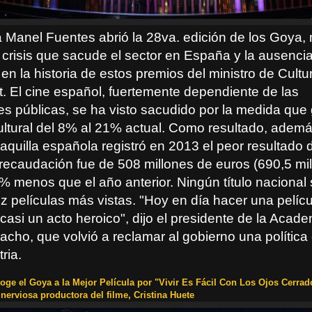
a Manel Fuentes abrió la 28va. edición de los Goya
e crisis que sacude el sector en España y la ausenci
en la historia de estos premios del ministro de Cultu
t. El cine español, fuertemente dependiente de las
s públicas, se ha visto sacudido por la medida que 
cultural del 8% al 21% actual. Como resultado, ademá
 taquilla española registró en 2013 el peor resultado d
recaudación fue de 508 millones de euros (690,5 mi
% menos que el año anterior. Ningún título nacional 
ez películas más vistas. "Hoy en día hacer una pelícu
asi un acto heroico", dijo el presidente de la Acad
cho, que volvió a reclamar al gobierno una política
ria.
oge el Goya a la Mejor Película por "Vivir Es Fácil Con Los Ojos Cerra
nerviosa productora del filme, Cristina Huete