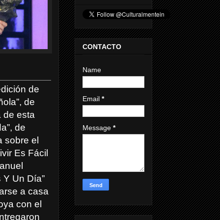
CONTACTO
Name
edición de
Email
*
ola”, de
a de esta
a”, de
Message
*
a sobre el
vir Es Fácil
Manuel
s Y Un Día”
varse a casa
oya con el
entregaron