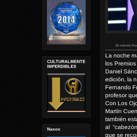
28 edición Pr
La noche más
CULTURALMENTE
los Premios
IMPERDIBLES
Daniel Sánc
edición, la
Fernando Fr
profesor que
Con Los Ojo
Martín Cuen
también esta
al
“cabezón
Naxos
que se reco