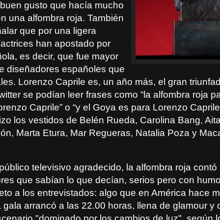
 buen gusto que hacía mucho
en una alfombra roja. También
alar que por una ligera
 actrices han apostado por
la, es decir, que fue mayor
e diseñadores españoles que
les. Lorenzo Caprile es, un año más, el gran triunfa
witter se podían leer frases como “la alfombra roja 
orenzo Caprile” o “y el Goya es para Lorenzo Caprile”
izo los vestidos de Belén Rueda, Carolina Bang, Ait
ón, Marta Etura, Mar Regueras, Natalia Poza y Mac
úblico televisivo agradecido, la alfombra roja contó
ores que sabían lo que decían, serios pero con humo
to a los entrevistados: algo que en América hace 
 gala arrancó a las 22.00 horas, llena de glamour y 
cenario "dominado por los cambios de luz", según l