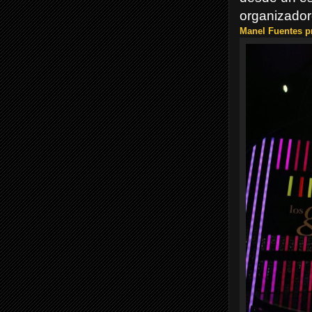
organizador
Manel Fuentes p