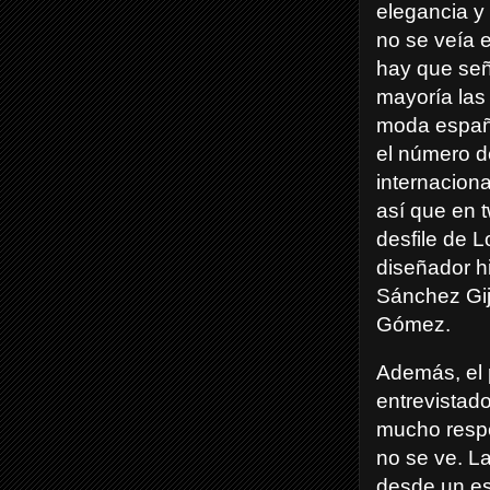
elegancia y
no se veía 
hay que señ
mayoría las
moda españo
el número d
internaciona
así que en t
desfile de L
diseñador h
Sánchez Gij
Gómez.
Además, el p
entrevistad
mucho respe
no se ve. La
desde un es