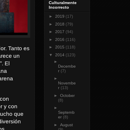
Culturalmente
Incorrecto
►
2019
(17)
►
2018
(79)
►
2017
(94)
►
2016
(116)
►
2015
(118)
dor. Tanto es
▼
2014
(123)
parece un
►
. El
Decembe
ana
r
(7)
arena
►
Novembe
r
(13)
►
October
 con
(8)
r y con
►
Septemb
mucho que
er
(8)
diversión
►
August
os
(9)