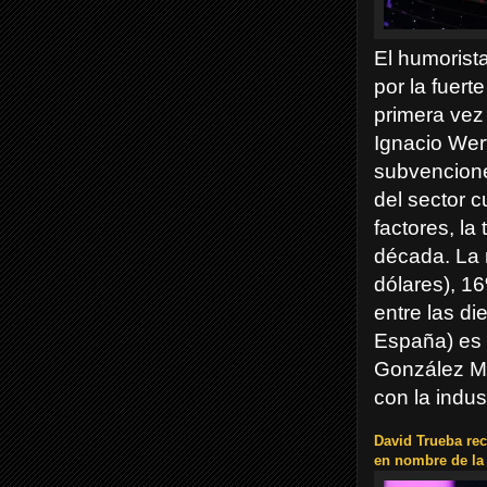
El humorist
por la fuert
primera vez 
Ignacio Wer
subvencione
del sector 
factores, la
década. La 
dólares), 16
entre las di
España) es c
González Ma
con la indust
David Trueba rec
en nombre de la 