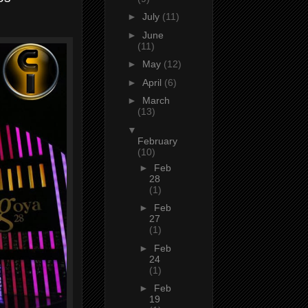
►
July
(11)
►
June
(11)
►
May
(12)
►
April
(6)
►
March
(13)
▼
February
(10)
►
Feb
28
(1)
►
Feb
27
(1)
►
Feb
24
(1)
►
Feb
19