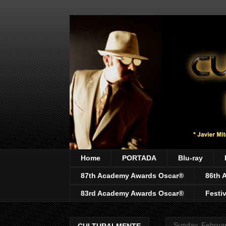
Home
PORTADA
Blu-ray
87th Academy Awards Oscar®
86th 
83rd Academy Awards Oscar®
Festi
Sunday, Februar
CULTURALMENTE