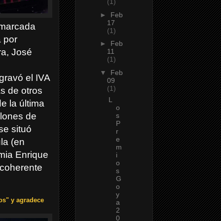
(1)
►
Feb
17
, marcada
(1)
a por
►
Feb
ra, José
11
(1)
▼
Feb
gravó el IVA
09
(1)
s de otros
L
e la última
o
llones de
s
P
se situó
r
e
la (en
m
emia Enrique
i
o
 coherente
s
G
o
y
dos" y agradece
a
2
0