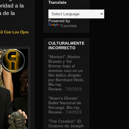
Translate
oridad a la
a de la
Powered by
Translate
cil Con Los Ojos
CULTURALMENTE
INCORRECTO
"Morituri": Marlon
Brando y Yul
Brinner bajo el
dominio nazi en un
film bélico dirigido
por Bernhard Wicki.
Blu-ray
Review
- 7/5/2019
"Ibsen's Ghosts".
Ballet Nacional de
Noruega. Blu-ray
Review
- 7/4/2019
"The Creation": El
Oratorio de Joseph