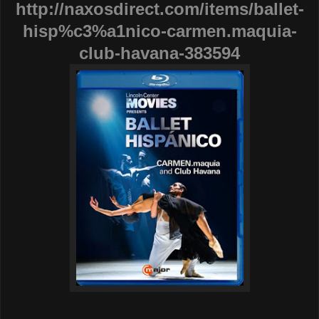
http://naxosdirect.com/items/ballet-
hisp%c3%a1nico-carmen.maquia-
club-havana-383594