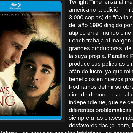
Twilight Time lanza al m
americano la edición limi
3.000 copias) de “Carla’s
del año 1996 dirigido por
atípico en el mundo cine
Loach trabaja al margen 
grandes productoras, de
la suya propia, Parallax 
produce sus películas si
afán de lucro, ya que rei
beneficios en nuevos pro
Podríamos definir su ob
cine de denuncia social 
independiente, que se ce
diferentes problemáticas
siempre a las clases má
desfavorecidas (el paro, 