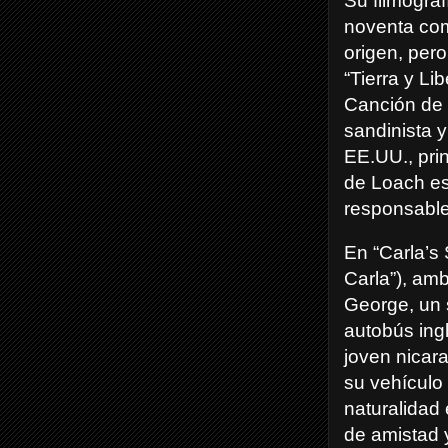
Su filmograf
noventa com
origen, pero
“Tierra y Li
Canción de 
sandinista y
EE.UU., pri
de Loach es 
responsable
En “Carla’s
Carla”), am
George, un 
autobús ing
joven nicar
su vehículo 
naturalidad
de amistad 