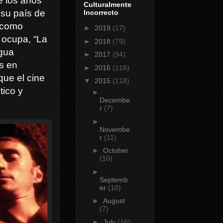
de los años
Culturalmente
 su país de
Incorrecto
o como
►
2019
(17)
s ocupa, “La
►
2018
(79)
agua
►
2017
(94)
es en
►
2016
(116)
que el cine
▼
2015
(118)
tico y
►
Decembe
r
(7)
►
Novembe
r
(11)
►
October
(10)
►
Septemb
er
(10)
►
August
(7)
►
July
(16)