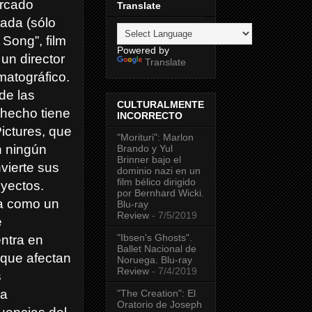
ercado
Translate
tada (sólo
 Song”, film
Powered by
 un director
Translate
matográfico.
de las
CULTURALMENTE
 hecho tiene
INCORRECTO
Pictures, que
"Morituri": Marlon
n ningún
Brando y Yul
Brinner bajo el
nvierte sus
dominio nazi en un
film bélico dirigido
yectos.
por Bernhard Wicki.
ra como un
Blu-ray
Review
- 7/5/2019
e
"Ibsen's Ghosts".
ntra en
Ballet Nacional de
 que afectan
Noruega. Blu-ray
Review
- 7/4/2019
s
la
"The Creation": El
Oratorio de Joseph