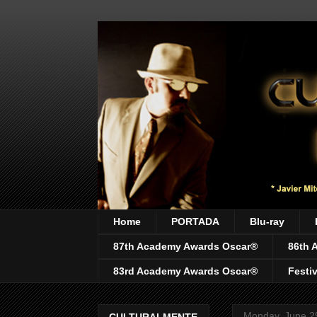
Home
PORTADA
Blu-ray
87th Academy Awards Oscar®
86th 
83rd Academy Awards Oscar®
Festi
Monday, June 2
CULTURALMENTE