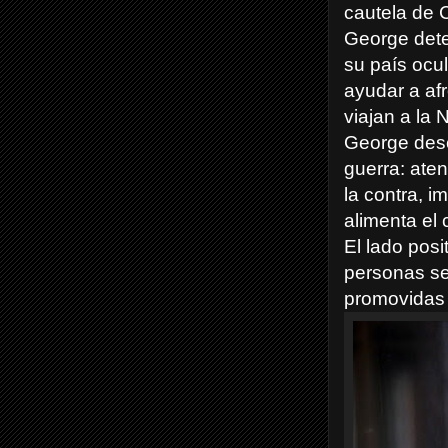
cautela de 
George dete
su país ocu
ayudar a af
viajan a la 
George desc
guerra: ate
la contra, i
alimenta el 
El lado posi
personas se
promovidas 