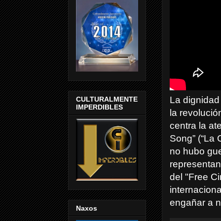
La dignidad 
CULTURALMENTE
IMPERDIBLES
la revoluci
centra la at
Song” (“La C
no hubo guer
representant
del "Free C
internaciona
engañar a n
Naxos