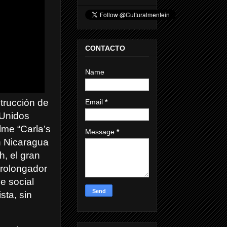
CONTACTO
Name
strucción de
Email
*
 Unidos
ilme “Carla’s
Message
*
En Nicaragua
h, el gran
prolongador
e social
sta, sin