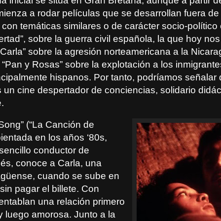
ía inicial se sitúa en Gran Bretaña, aunque a partir 
ienza a rodar películas que se desarrollan fuera de
 con temáticas similares o de carácter socio-polític
bertad”, sobre la guerra civil española, la que hoy no
Carla” sobre la agresión norteamericana a la Nicar
 “Pan y Rosas” sobre la explotación a los inmigrant
ncipalmente hispanos. Por tanto, podríamos señalar 
un cine despertador de conciencias, solidario didác
.
 Song” (“La Canción de
bientada en los años ‘80s,
sencillo conductor de
lés, conoce a Carla, una
agüense, cuando se sube en
sin pagar el billete. Con
 entablan una relación primero
y luego amorosa. Junto a la