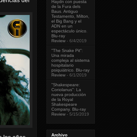
cuencias del
Haydn con puesta
de la Fura dels
Baus. Antiguo
Testamento, Milton,
el Big Bang y el
ADN en un
espectáculo único.
Blu-ray
Review
- 6/4/2019
"The Snake Pit":
Una mirada
compleja al sistema
hospitalario
psiquiátrico. Blu-ray
Review
- 6/1/2019
"Shakespeare:
Coriolanus": La
nueva producción
de la Royal
Shakespeare
Company. Blu-ray
Review
- 5/15/2019
Archivo