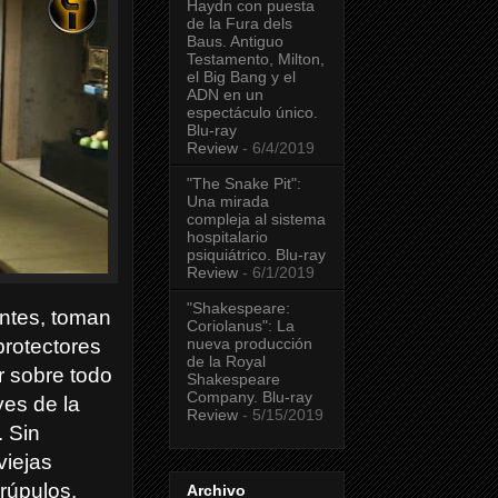
Haydn con puesta
de la Fura dels
Baus. Antiguo
Testamento, Milton,
el Big Bang y el
ADN en un
espectáculo único.
Blu-ray
Review
- 6/4/2019
"The Snake Pit":
Una mirada
compleja al sistema
hospitalario
psiquiátrico. Blu-ray
Review
- 6/1/2019
"Shakespeare:
antes, toman
Coriolanus": La
nueva producción
protectores
de la Royal
r sobre todo
Shakespeare
Company. Blu-ray
yes de la
Review
- 5/15/2019
. Sin
viejas
rúpulos,
Archivo