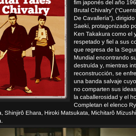
fim japonés del año 196
Brutal Chivalry” (“Cuent
De Cavallería”), dirigido
Saeki, protagonizado po
Ken Takakura como el 
respetado y fiel a sus c
que regresa de la Seg
Mundial encontrando s
destruída y, mientras in
reconstrucción, se enfr
una banda salvaje cuy
no comparten sus ideas
la caballerosidad y el h
Completan el elenco Ry
, Shinjirô Ehara, Hiroki Matsukata, Michitarô Mizush
.