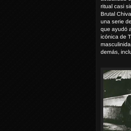
ritual casi s
Brutal Chival
una serie d
que ayudó a
icónica de 
masculinida
demás, inclu