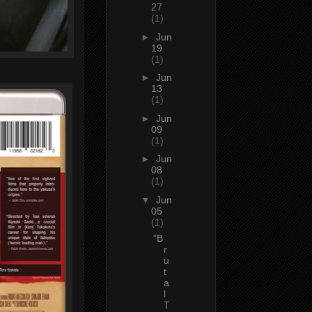
27
(1)
►
Jun
19
(1)
►
Jun
13
(1)
►
Jun
09
(1)
►
Jun
08
(1)
▼
Jun
05
(1)
"B
r
u
t
a
l
T