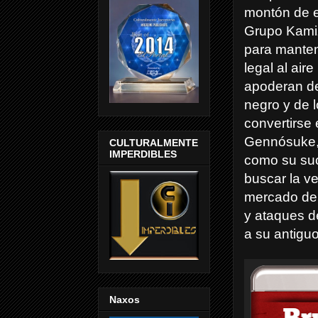
montón de e
Grupo Kamiz
para manten
legal al air
apoderan de
negro y de l
convertirse
Gennósuke, 
CULTURALMENTE
IMPERDIBLES
como su suce
buscar la ve
mercado de s
y ataques d
a su antiguo
Naxos