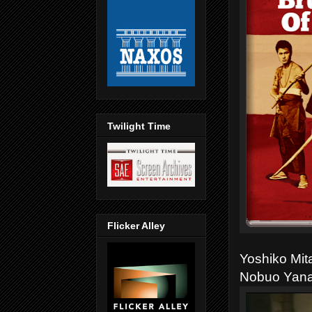
Twilight Time
Flicker Alley
Yoshiko Mita
Nobuo Yana