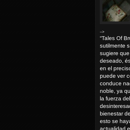
-->
“Tales Of Br
sutilmente 
sugiere que 
deseado, és
en el preci
puede ver c
conduce nad
noble, ya qu
la fuerza de
desinteresa
bienestar d
esto se hay
actualidad 