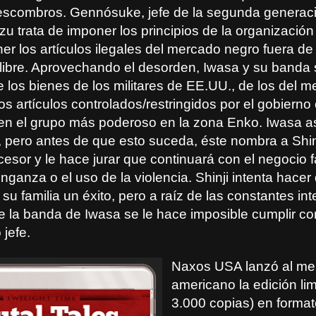
scombros. Gennósuke, jefe de la segunda generaci
u trata de imponer los principios de la organizació
er los artículos ilegales del mercado negro fuera d
e libre. Aprovechando el desorden, Iwasa y su banda
 los bienes de los militares de EE.UU., de los del 
os artículos controlados/restringidos por el gobierno 
 en el grupo más poderoso en la zona Enko. Iwasa a
pero antes de que esto suceda, éste nombra a Shin
sor y le hace jurar que continuará con el negocio f
nganza o el uso de la violencia. Shinji intenta hacer 
u familia un éxito, pero a raíz de las constantes in
e la banda de Iwasa se le hace imposible cumplir co
 jefe.
Naxos USA lanzó al me
americano la edición lim
3.000 copias) en format