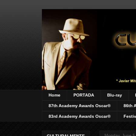
Home
PORTADA
Blu-ray
87th Academy Awards Oscar®
86th 
83rd Academy Awards Oscar®
Festi
Monday, June 5
CULTURALMENTE