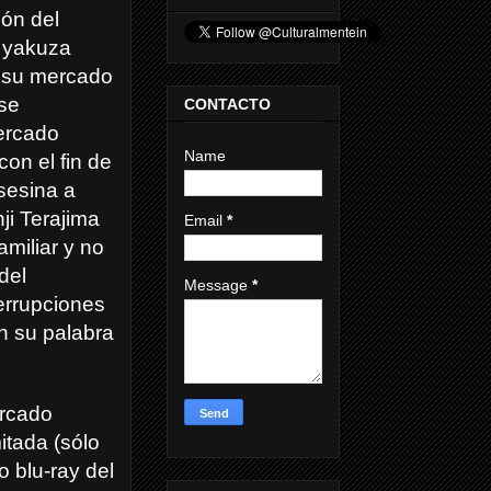
ón del
n yakuza
e su mercado
 se
CONTACTO
mercado
Name
con el fin de
sesina a
ji Terajima
Email
*
amiliar y no
del
Message
*
terrupciones
n su palabra
rcado
itada (sólo
o blu-ray del