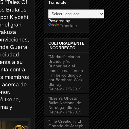
5 “Tales Of
Translate
os Brutales
 por Kiyoshi
Powered by
r el gran
Translate
yakuza
onvicciones,
CULTURALMENTE
unda Guerra
INCORRECTO
u ciudad
"Morituri": Marlon
Brando y Yul
tenta a su
Brinner bajo el
enta contra
dominio nazi en un
film bélico dirigido
os miembros
por Bernhard Wicki.
 acerca de
Blu-ray
Review
- 7/5/2019
onor.
"Ibsen's Ghosts".
ô Ikebe,
Ballet Nacional de
ima y
Noruega. Blu-ray
Review
- 7/4/2019
"The Creation": El
Oratorio de Joseph