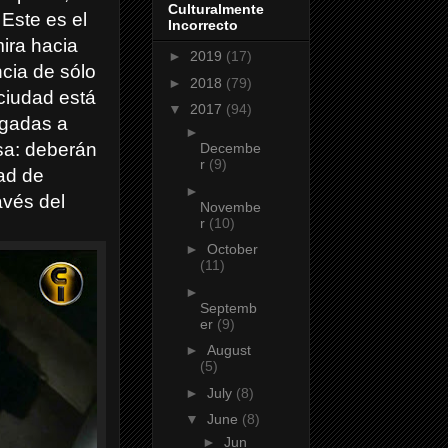
Culturalmente
 Este es el
Incorrecto
mira hacia
►
2019
(17)
ncia de sólo
►
2018
(79)
ciudad está
▼
2017
(94)
igadas a
►
usa: deberán
Decembe
r
(9)
dad de
►
avés del
Novembe
r
(10)
?
►
October
(11)
►
Septemb
er
(9)
►
August
(5)
►
July
(8)
▼
June
(8)
►
Jun