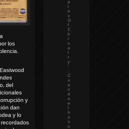
a
l
e
s
O
f
C
h
da
i
or los
v
a
olencia.
l
r
y
"
t Eastwood
:
C
andes
u
o, del
a
n
icionales
d
o
orrupción y
e
ción dan
l
h
odea y lo
o
n
s recordados
o