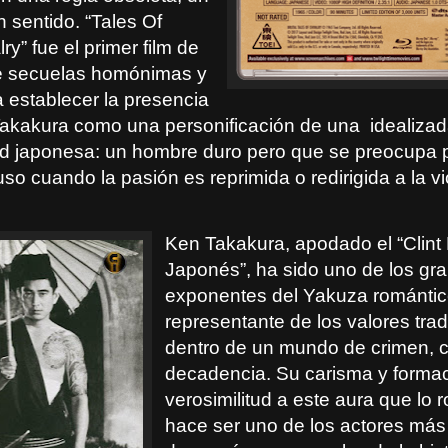
in sentido. “Tales Of
ry” fue el primer film de
e secuelas homónimas y
 establecer la presencia
Takakura como una personificación de una
idealiza
d japonesa: un hombre duro pero que se preocupa p
so cuando la pasión es reprimida o redirigida a la vi
Ken Takakura, apodado el “Clin
Japonés”, ha sido uno de los gr
exponentes del Yakuza romántic
representante de los valores trad
dentro de un mundo de crimen, c
decadencia. Su carisma y forma
verosimilitud a este aura que lo r
hace ser uno de los actores má