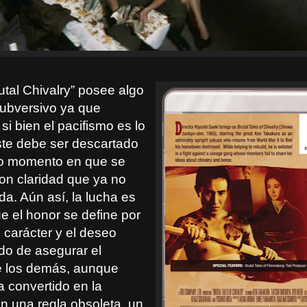
utal Chivalry” posee algo
subversivo ya que
si bien el pacifismo es lo
te debe ser descartado
so momento en que se
on claridad que ya no
a. Aún así, la lucha es
e el honor se define por
l carácter y el deseo
do de asegurar el
e los demás, aunque
a convertido en la
en una regla obsoleta, un