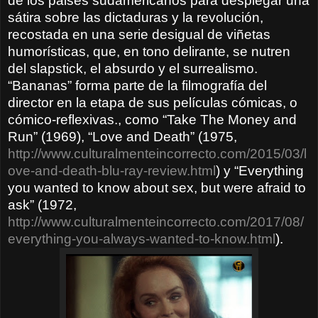
de los paises sudamericanos para desplegar una
sátira sobre las dictaduras y la revolución,
recostada en una serie desigual de viñetas
humorísticas, que, en tono delirante, se nutren
del slapstick, el absurdo y el surrealismo.
“Bananas” forma parte de la filmografía del
director en la etapa de sus películas cómicas, o
cómico-reflexivas., como “Take The Money and
Run” (1969), “Love and Death” (1975,
http://www.culturalmenteincorrecto.com/2015/03/l
ove-and-death-blu-ray-review.html
) y “Everything
you wanted to know about sex, but were afraid to
ask” (1972,
http://www.culturalmenteincorrecto.com/2017/08/
everything-you-always-wanted-to-know.html
).