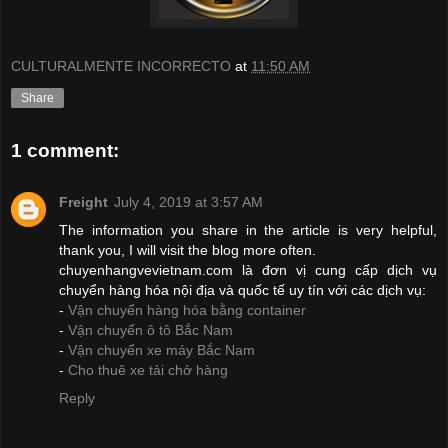
CULTURALMENTE INCORRECTO
at
11:50 AM
Share
1 comment:
Freight
July 4, 2019 at 3:57 AM
The information you share in the article is very helpful,
thank you, I will visit the blog more often.
chuyenhangvevietnam.com là đơn vị cung cấp dịch vụ
chuyển hàng hóa nội địa và quốc tế uy tín với các dịch vụ:
-
Vận chuyển hàng hóa bằng container
-
Vận chuyển ô tô Bắc Nam
-
Vận chuyển xe máy Bắc Nam
-
Cho thuê xe tải chở hàng
Reply