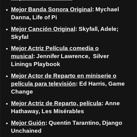
Mejor Banda Sonora Original
: Mychael
Danna, Life of Pi
Mejor Canción Original
: Skyfall, Adele;
Skyfal
Mejor Actriz Película comedia o
musical
: Jennifer Lawrence, Silver
Linings Playbook
Mejor Actor de Reparto en miniserie o
película para televisión
: Ed Harris, Game
Change
Mejor Actriz de Reparto, película
: Anne
Hathaway, Les Misérables
Mejor Guión
: Quentin Tarantino, Django
Unchained