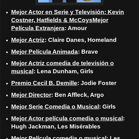
Mejor Actor en Serie y Televisión
: Kevin
Costner, Hatfields & McCoys
Mejor
Película Extranjera
: Amour
Mejor Actriz
: Claire Danes, Homeland
Mejor Película Animada
: Brave
Mejor Actriz comedia de televisión o
musical
: Lena Dunham, Girls
Premio Cecil B. Demille
: Jodie Foster
Mejor Director
: Ben Affleck, Argo
Mejor Serie Comedia o Musical
: Girls
Mejor Actor película comedia o musical
:
Hugh Jackman, Les Misérables
Mejor Película comedia o musical
: Les