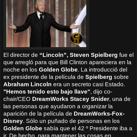
El director de
“Lincoln”,
Steven
Spielberg
fue el
que
arregló para
que
Bill
Clinton
apareciera
en la
noche
en los
Golden Globe
.
La
introducció del
ex presidente
de la película
de
Spielberg
sobre
Abraham
Lincoln
era un secreto
casi
Estado.
"Hemos tenido
esto
bajo llave
"
, dijo
co-
chair/CEO
DreamWorks
Stacey Snider
, una de
las
personas que ayudaron a
organizar
la
aparición
de la película
de
DreamWorks
-Fox-
Disney
.
Sólo un
puñado de personas
en los
Golden Globe
sabía que el
42 º Presidente
iba a
ir.
De hecho, para
mantener las cosas
en