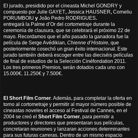
El jurado, presidido por el cineasta
Michel GONDRY y
compuesto por Julie GAYET
,
Jessica HAUSNER
,
Corneliu
PORUMBOIU
y
João Pedro RODRIGUES
.
entregará la Palme d’Or del cortometraje durante la
ceremonia de clausura, que se celebrará el próximo 22 de
mayo. Recordamos que el año pasado la ganadora fue la
película de Serge Avédikian,
Chienne d’Histoire
, que
posteriormente cosechó un gran éxito internacional. Este
jurado también deberá escoger entre las dieciséis películas
de final de estudios de la Selección Cinéfondation 2011.
Los tres primeros Premios, serán dotados cada uno con
15.000€, 11.250€ y 7.500€.
El Short Film Corner
. Además, para completar la oferta en
torno al cortometraje y permitir al mayor número posible de
cineastas noveles el acceso al Festival de Cannes, en el
2004 se creó el
Short Film Corner
, para permitir a
productores y directores que presentaran sus películas,
concretaran reuniones y lanzaran acciones determinantes
para sus futuras carreras. Dentro de un mismo espacio