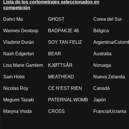
Lista de los cortometrajes seleccionados en
competición
Dahci Ma
GHOST
Corea del Sur
Wannes Destoop
BADPAKJE 46
Bélgica
Vladimir Durán
SOY TAN FELIZ
Argentina/Colom
Nash Edgerton
BEAR
Australia
Lisa Marie Gamlem
KJØTTSÅR
Noruega
Sam Holst
MEATHEAD
Nueva Zelanda
Nicolas Roy
CE N’EST RIEN
Canadá
Megumi Tazaki
PATERNAL WOMB
Japón
Maryna Vroda
CROSS
Francia/Ucrania