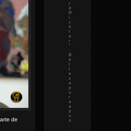
r
d
R
i
c
h
t
e
r
"
:
B
e
l
l
e
z
a
p
u
r
a
a
p
u
 arte de
n
.
.