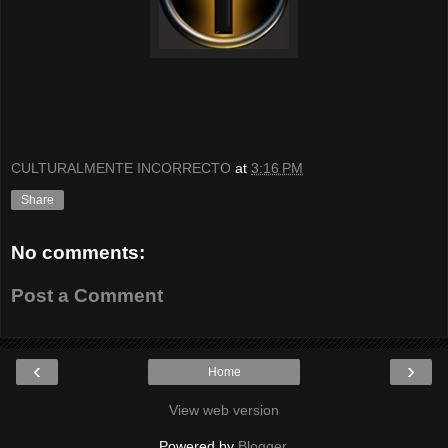
CULTURALMENTE INCORRECTO
at
3:16 PM
Share
No comments:
Post a Comment
‹
›
Home
View web version
Powered by
Blogger
.